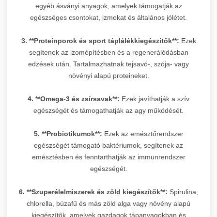
egyéb ásványi anyagok, amelyek támogatják az
egészséges csontokat, izmokat és általános jólétet.
3. **Proteinporok és sport táplálékkiegészítők**:
Ezek
segítenek az izomépítésben és a regenerálódásban
edzések után. Tartalmazhatnak tejsavó-, szója- vagy
növényi alapú proteineket.
4. **Omega-3 és zsírsavak**:
Ezek javíthatják a szív
egészségét és támogathatják az agy működését.
5. **Probiotikumok**:
Ezek az emésztőrendszer
egészségét támogató baktériumok, segítenek az
emésztésben és fenntarthatják az immunrendszer
egészségét.
6. **Szuperélelmiszerek és zöld kiegészítők**:
Spirulina,
chlorella, búzafű és más zöld alga vagy növény alapú
kiegészítők, amelyek gazdagok tápanyagokban és