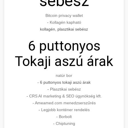
sebész
Bitcoin privacy wallet
-
Kollagén kapható
kollagén, plasztikai sebész
6 puttonyos
Tokaji aszú árak
natúr bor
- 6 puttonyos tokaji aszú árak
-
Plasztikai sebész
-
CRS AI marketing & SEO ügynökség kft.
-
Ameamed.com menedzserszűrés
-
Legjobb konténer rendelés
-
Borbolt
-
Chiptuning