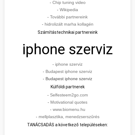
-
Chip tuning video
-
Wikipedia
-
További partnereink
-
hidrolizált marha kollagén
Számítástechnikai partnereink
iphone szerviz
-
iphone szerviz
-
Budapest iphone szerviz
- Budapest iphone szerviz
Külföldi partnerek
-
Selfesteem2go.com
-
Motivational quotes
-
www.biomenu.hu
-
mellplasztika, menedzserszűrés
TANÁCSADÁS a következő településeken: