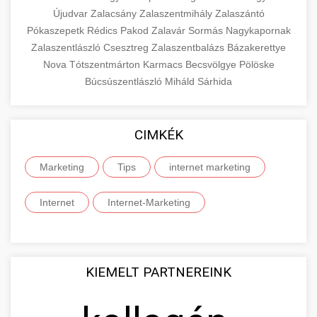
Újudvar
Zalacsány
Zalaszentmihály
Zalaszántó
Pókaszepetk
Rédics
Pakod
Zalavár
Sormás
Nagykapornak
Zalaszentlászló
Csesztreg
Zalaszentbalázs
Bázakerettye
Nova
Tótszentmárton
Karmacs
Becsvölgye
Pölöske
Búcsúszentlászló
Miháld
Sárhida
CIMKÉK
Marketing
Tips
internet marketing
Internet
Internet-Marketing
KIEMELT PARTNEREINK