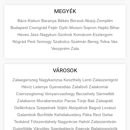
MEGYÉK
Bács-Kiskun
Baranya
Békés
Borsod-Abaúj-Zemplén
Budapest
Csongrád
Fejér
Győr-Moson-Sopron
Hajdú-Bihar
Heves
Jász-Nagykun-Szolnok
Komárom-Esztergom
Nógrád
Pest
Somogy
Szabolcs-Szatmár-Bereg
Tolna
Vas
Veszprém
Zala
VÁROSOK
Zalaegerszeg
Nagykanizsa
Keszthely
Lenti
Zalaszentgrót
Hévíz
Letenye
Gyenesdiás
Zalalövő
Zalakomár
Cserszegtomaj
Vonyarcvashegy
Becsehely
Sármellék
Zalakaros
Murakeresztúr
Pacsa
Türje
Bak
Zalaapáti
Gellénháza
Szepetnek
Söjtör
Alsópáhok
Bagod
Lovászi
Galambok
Bocfölde
Kehidakustány
Páka
Rezi
Gelse
Teskánd
Tótszerdahely
Nagyrécse
Hahót
Zalaszentiván
Gutorfölde
Várvölgy
Szentpéterúr
Egervár
Balatongyörök