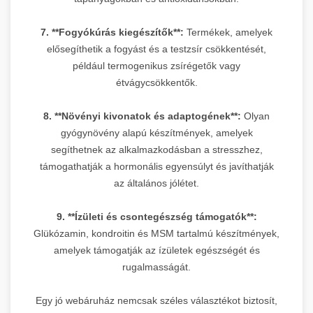
7. **Fogyókúrás kiegészítők**:
Termékek, amelyek
elősegíthetik a fogyást és a testzsír csökkentését,
például termogenikus zsírégetők vagy
étvágycsökkentők.
8. **Növényi kivonatok és adaptogének**:
Olyan
gyógynövény alapú készítmények, amelyek
segíthetnek az alkalmazkodásban a stresszhez,
támogathatják a hormonális egyensúlyt és javíthatják
az általános jólétet.
9. **Ízületi és csontegészség támogatók**:
Glükózamin, kondroitin és MSM tartalmú készítmények,
amelyek támogatják az ízületek egészségét és
rugalmasságát.
Egy jó webáruház nemcsak széles választékot biztosít,