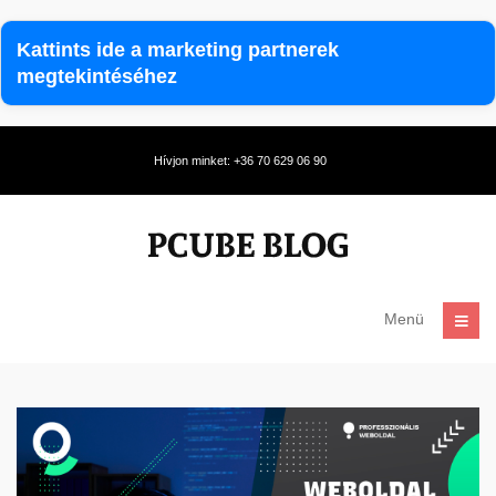
Kattints ide a marketing partnerek
megtekintéséhez
Hívjon minket: +36 70 629 06 90
Menü