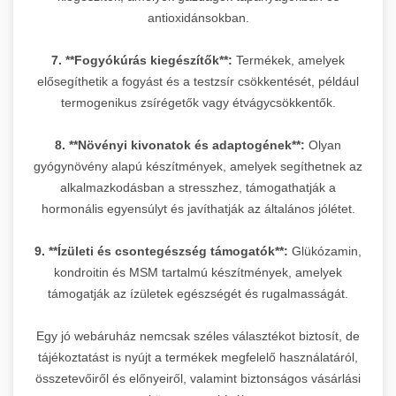
antioxidánsokban.
7. **Fogyókúrás kiegészítők**:
Termékek, amelyek
elősegíthetik a fogyást és a testzsír csökkentését, például
termogenikus zsírégetők vagy étvágycsökkentők.
8. **Növényi kivonatok és adaptogének**:
Olyan
gyógynövény alapú készítmények, amelyek segíthetnek az
alkalmazkodásban a stresszhez, támogathatják a
hormonális egyensúlyt és javíthatják az általános jólétet.
9. **Ízületi és csontegészség támogatók**:
Glükózamin,
kondroitin és MSM tartalmú készítmények, amelyek
támogatják az ízületek egészségét és rugalmasságát.
Egy jó webáruház nemcsak széles választékot biztosít, de
tájékoztatást is nyújt a termékek megfelelő használatáról,
összetevőiről és előnyeiről, valamint biztonságos vásárlási