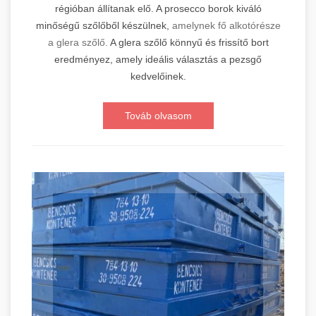
régióban állítanak elő. A prosecco borok kiváló
minőségű szőlőből készülnek,
amelynek fő alkotórésze
a glera szőlő.
A glera szőlő könnyű és frissítő bort
eredményez, amely ideális választás a pezsgő
kedvelőinek.
Továb olvasom