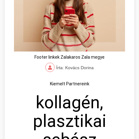
Footer linkek Zalakaros Zala megye
Írta: Kovács Dorina
Kiemelt Partnereink
kollagén,
plasztikai