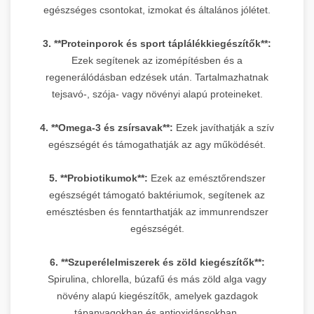
egészséges csontokat, izmokat és általános jólétet.
3. **Proteinporok és sport táplálékkiegészítők**:
Ezek segítenek az izomépítésben és a
regenerálódásban edzések után. Tartalmazhatnak
tejsavó-, szója- vagy növényi alapú proteineket.
4. **Omega-3 és zsírsavak**:
Ezek javíthatják a szív
egészségét és támogathatják az agy működését.
5. **Probiotikumok**:
Ezek az emésztőrendszer
egészségét támogató baktériumok, segítenek az
emésztésben és fenntarthatják az immunrendszer
egészségét.
6. **Szuperélelmiszerek és zöld kiegészítők**:
Spirulina, chlorella, búzafű és más zöld alga vagy
növény alapú kiegészítők, amelyek gazdagok
tápanyagokban és antioxidánsokban.