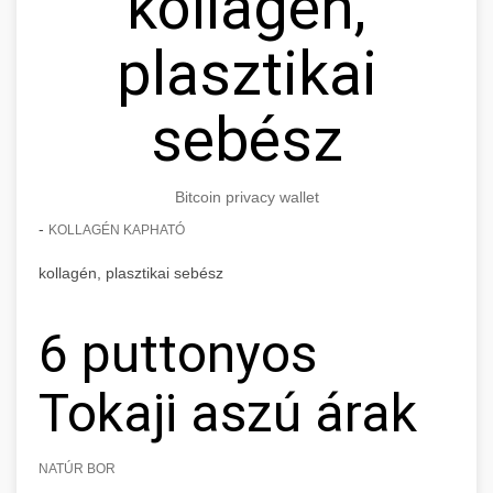
kollagén,
plasztikai
sebész
Bitcoin privacy wallet
-
KOLLAGÉN KAPHATÓ
kollagén, plasztikai sebész
6 puttonyos
Tokaji aszú árak
NATÚR BOR