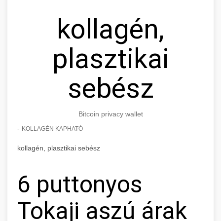
kollagén,
plasztikai
sebész
Bitcoin privacy wallet
-
KOLLAGÉN KAPHATÓ
kollagén, plasztikai sebész
6 puttonyos
Tokaji aszú árak