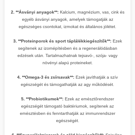
2. **Ásványi anyagok**:
Kalcium, magnézium, vas, cink és
egyéb ásványi anyagok, amelyek támogatják az
egészséges csontokat, izmokat és általános jólétet.
3. **Proteinporok és sport táplálékkiegészítők**:
Ezek
segítenek az izomépítésben és a regenerálódásban
edzések után. Tartalmazhatnak tejsavó-, szója- vagy
növényi alapú proteineket.
4. **Omega-3 és zsírsavak**:
Ezek javíthatják a szív
egészségét és támogathatják az agy működését.
5. **Probiotikumok**:
Ezek az emésztőrendszer
egészségét támogató baktériumok, segítenek az
emésztésben és fenntarthatják az immunrendszer
egészségét.
6. **Szuperélelmiszerek és zöld kiegészítők**:
Spirulina,