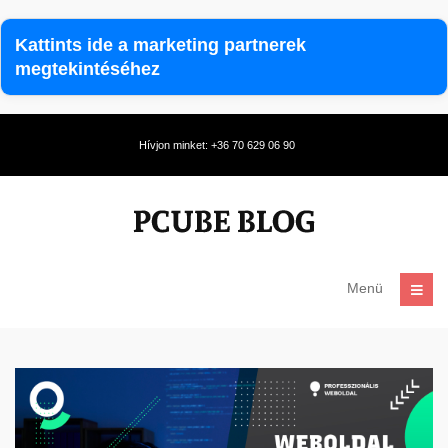
Kattints ide a marketing partnerek
megtekintéséhez
Hívjon minket: +36 70 629 06 90
Menü