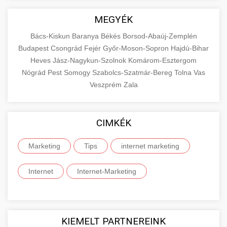
MEGYÉK
Bács-Kiskun
Baranya
Békés
Borsod-Abaúj-Zemplén
Budapest
Csongrád
Fejér
Győr-Moson-Sopron
Hajdú-Bihar
Heves
Jász-Nagykun-Szolnok
Komárom-Esztergom
Nógrád
Pest
Somogy
Szabolcs-Szatmár-Bereg
Tolna
Vas
Veszprém
Zala
CIMKÉK
Marketing
Tips
internet marketing
Internet
Internet-Marketing
KIEMELT PARTNEREINK