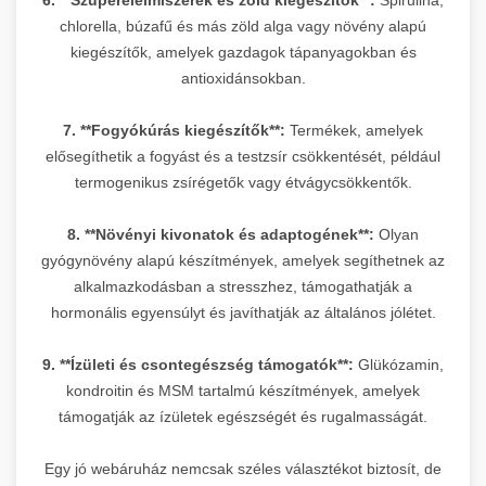
chlorella, búzafű és más zöld alga vagy növény alapú
kiegészítők, amelyek gazdagok tápanyagokban és
antioxidánsokban.
7. **Fogyókúrás kiegészítők**:
Termékek, amelyek
elősegíthetik a fogyást és a testzsír csökkentését, például
termogenikus zsírégetők vagy étvágycsökkentők.
8. **Növényi kivonatok és adaptogének**:
Olyan
gyógynövény alapú készítmények, amelyek segíthetnek az
alkalmazkodásban a stresszhez, támogathatják a
hormonális egyensúlyt és javíthatják az általános jólétet.
9. **Ízületi és csontegészség támogatók**:
Glükózamin,
kondroitin és MSM tartalmú készítmények, amelyek
támogatják az ízületek egészségét és rugalmasságát.
Egy jó webáruház nemcsak széles választékot biztosít, de