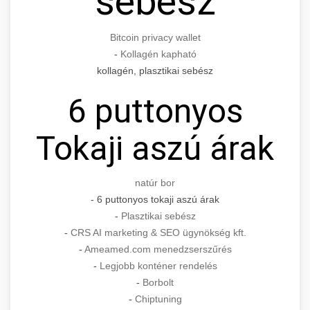
sebész
Bitcoin privacy wallet
-
Kollagén kapható
kollagén, plasztikai sebész
6 puttonyos
Tokaji aszú árak
natúr bor
- 6 puttonyos tokaji aszú árak
-
Plasztikai sebész
-
CRS AI marketing & SEO ügynökség kft.
-
Ameamed.com menedzserszűrés
-
Legjobb konténer rendelés
-
Borbolt
-
Chiptuning