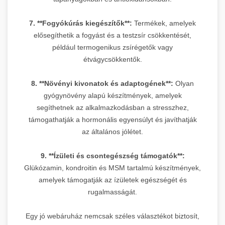
7. **Fogyókúrás kiegészítők**:
Termékek, amelyek
elősegíthetik a fogyást és a testzsír csökkentését,
például termogenikus zsírégetők vagy
étvágycsökkentők.
8. **Növényi kivonatok és adaptogének**:
Olyan
gyógynövény alapú készítmények, amelyek
segíthetnek az alkalmazkodásban a stresszhez,
támogathatják a hormonális egyensúlyt és javíthatják
az általános jólétet.
9. **Ízületi és csontegészség támogatók**:
Glükózamin, kondroitin és MSM tartalmú készítmények,
amelyek támogatják az ízületek egészségét és
rugalmasságát.
Egy jó webáruház nemcsak széles választékot biztosít,