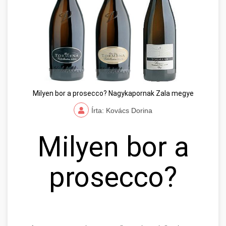
Milyen bor a prosecco? Nagykapornak Zala megye
Írta: Kovács Dorina
Milyen bor a
prosecco?