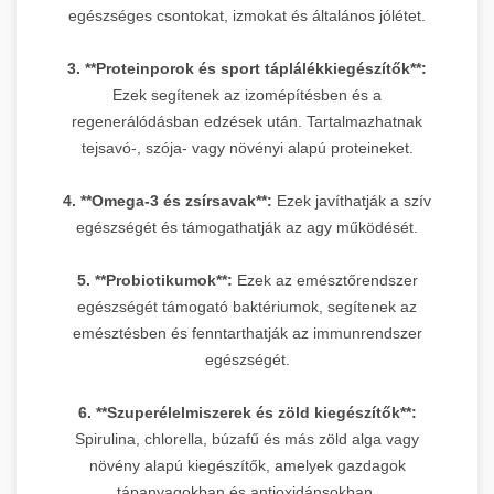
egészséges csontokat, izmokat és általános jólétet.
3. **Proteinporok és sport táplálékkiegészítők**:
Ezek segítenek az izomépítésben és a
regenerálódásban edzések után. Tartalmazhatnak
tejsavó-, szója- vagy növényi alapú proteineket.
4. **Omega-3 és zsírsavak**:
Ezek javíthatják a szív
egészségét és támogathatják az agy működését.
5. **Probiotikumok**:
Ezek az emésztőrendszer
egészségét támogató baktériumok, segítenek az
emésztésben és fenntarthatják az immunrendszer
egészségét.
6. **Szuperélelmiszerek és zöld kiegészítők**:
Spirulina, chlorella, búzafű és más zöld alga vagy
növény alapú kiegészítők, amelyek gazdagok
tápanyagokban és antioxidánsokban.