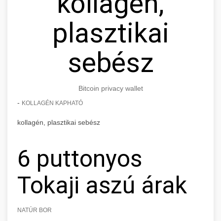
kollagén,
plasztikai
sebész
Bitcoin privacy wallet
-
KOLLAGÉN KAPHATÓ
kollagén, plasztikai sebész
6 puttonyos
Tokaji aszú árak
NATÚR BOR