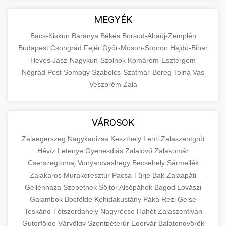
MEGYÉK
Bács-Kiskun
Baranya
Békés
Borsod-Abaúj-Zemplén
Budapest
Csongrád
Fejér
Győr-Moson-Sopron
Hajdú-Bihar
Heves
Jász-Nagykun-Szolnok
Komárom-Esztergom
Nógrád
Pest
Somogy
Szabolcs-Szatmár-Bereg
Tolna
Vas
Veszprém
Zala
VÁROSOK
Zalaegerszeg
Nagykanizsa
Keszthely
Lenti
Zalaszentgrót
Hévíz
Letenye
Gyenesdiás
Zalalövő
Zalakomár
Cserszegtomaj
Vonyarcvashegy
Becsehely
Sármellék
Zalakaros
Murakeresztúr
Pacsa
Türje
Bak
Zalaapáti
Gellénháza
Szepetnek
Söjtör
Alsópáhok
Bagod
Lovászi
Galambok
Bocfölde
Kehidakustány
Páka
Rezi
Gelse
Teskánd
Tótszerdahely
Nagyrécse
Hahót
Zalaszentiván
Gutorfölde
Várvölgy
Szentpéterúr
Egervár
Balatongyörök