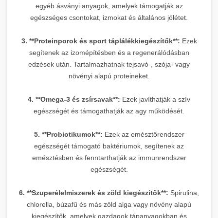
egyéb ásványi anyagok, amelyek támogatják az
egészséges csontokat, izmokat és általános jólétet.
3. **Proteinporok és sport táplálékkiegészítők**:
Ezek
segítenek az izomépítésben és a regenerálódásban
edzések után. Tartalmazhatnak tejsavó-, szója- vagy
növényi alapú proteineket.
4. **Omega-3 és zsírsavak**:
Ezek javíthatják a szív
egészségét és támogathatják az agy működését.
5. **Probiotikumok**:
Ezek az emésztőrendszer
egészségét támogató baktériumok, segítenek az
emésztésben és fenntarthatják az immunrendszer
egészségét.
6. **Szuperélelmiszerek és zöld kiegészítők**:
Spirulina,
chlorella, búzafű és más zöld alga vagy növény alapú
kiegészítők, amelyek gazdagok tápanyagokban és