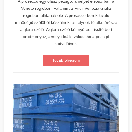
A prosecco egy olasz pezsgő, amelyet elsősorban a
Veneto régióban, valamint a Friuli Venezia Giulia
régióban állítanak elő. A prosecco borok kiváló
minőségű szőlőből készülnek,
amelynek fő alkotórésze
a glera szőlő.
A glera szőlő könnyű és frissítő bort
eredményez, amely ideális választás a pezsgő
kedvelőinek.
Továb olvasom