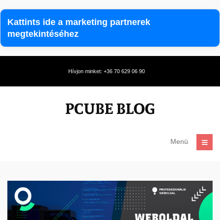
Kattints ide a marketing partnerek
megtekintéséhez
Hívjon minket: +36 70 629 06 90
Menü