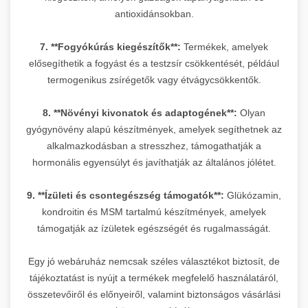
antioxidánsokban.
7. **Fogyókúrás kiegészítők**:
Termékek, amelyek
elősegíthetik a fogyást és a testzsír csökkentését, például
termogenikus zsírégetők vagy étvágycsökkentők.
8. **Növényi kivonatok és adaptogének**:
Olyan
gyógynövény alapú készítmények, amelyek segíthetnek az
alkalmazkodásban a stresszhez, támogathatják a
hormonális egyensúlyt és javíthatják az általános jólétet.
9. **Ízületi és csontegészség támogatók**:
Glükózamin,
kondroitin és MSM tartalmú készítmények, amelyek
támogatják az ízületek egészségét és rugalmasságát.
Egy jó webáruház nemcsak széles választékot biztosít, de
tájékoztatást is nyújt a termékek megfelelő használatáról,
összetevőiről és előnyeiről, valamint biztonságos vásárlási