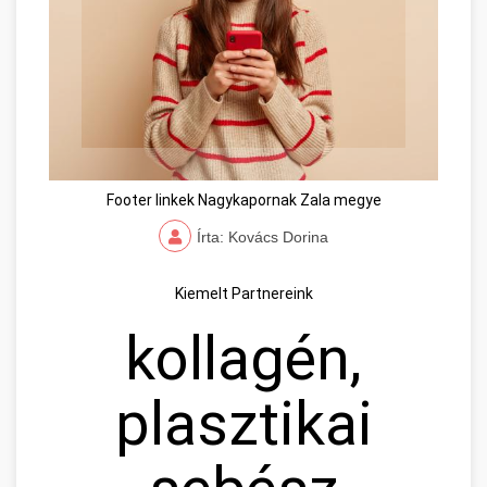
Footer linkek Nagykapornak Zala megye
Írta: Kovács Dorina
Kiemelt Partnereink
kollagén,
plasztikai