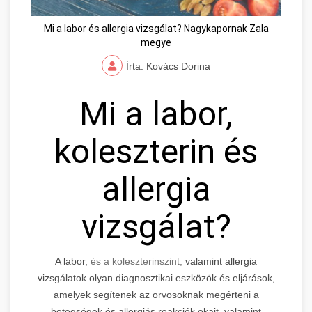
Mi a labor és allergia vizsgálat? Nagykapornak Zala
megye
Írta: Kovács Dorina
Mi a labor,
koleszterin és
allergia
vizsgálat?
A labor,
és a koleszterinszint,
valamint allergia
vizsgálatok olyan diagnosztikai eszközök és eljárások,
amelyek segítenek az orvosoknak megérteni a
betegségek és allergiás reakciók okait, valamint