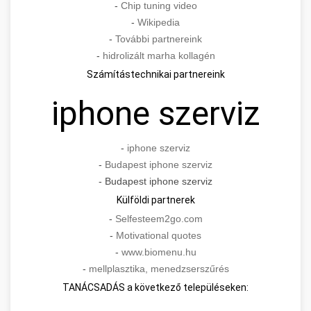
-
Chip tuning video
-
Wikipedia
-
További partnereink
-
hidrolizált marha kollagén
Számítástechnikai partnereink
iphone szerviz
-
iphone szerviz
-
Budapest iphone szerviz
- Budapest iphone szerviz
Külföldi partnerek
-
Selfesteem2go.com
-
Motivational quotes
-
www.biomenu.hu
-
mellplasztika, menedzserszűrés
TANÁCSADÁS a következő településeken: