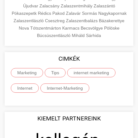
Újudvar
Zalacsány
Zalaszentmihály
Zalaszántó
Pókaszepetk
Rédics
Pakod
Zalavár
Sormás
Nagykapornak
Zalaszentlászló
Csesztreg
Zalaszentbalázs
Bázakerettye
Nova
Tótszentmárton
Karmacs
Becsvölgye
Pölöske
Búcsúszentlászló
Miháld
Sárhida
CIMKÉK
Marketing
Tips
internet marketing
Internet
Internet-Marketing
KIEMELT PARTNEREINK