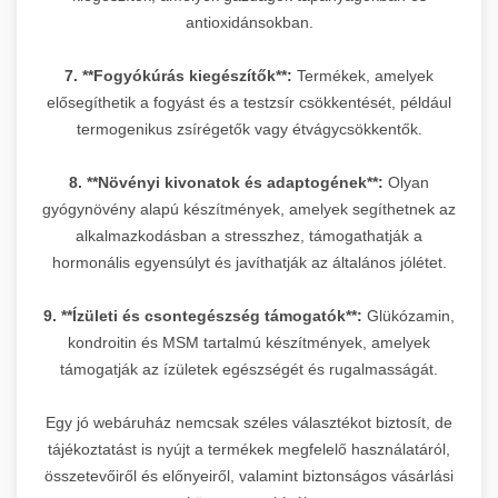
antioxidánsokban.
7. **Fogyókúrás kiegészítők**:
Termékek, amelyek
elősegíthetik a fogyást és a testzsír csökkentését, például
termogenikus zsírégetők vagy étvágycsökkentők.
8. **Növényi kivonatok és adaptogének**:
Olyan
gyógynövény alapú készítmények, amelyek segíthetnek az
alkalmazkodásban a stresszhez, támogathatják a
hormonális egyensúlyt és javíthatják az általános jólétet.
9. **Ízületi és csontegészség támogatók**:
Glükózamin,
kondroitin és MSM tartalmú készítmények, amelyek
támogatják az ízületek egészségét és rugalmasságát.
Egy jó webáruház nemcsak széles választékot biztosít, de
tájékoztatást is nyújt a termékek megfelelő használatáról,
összetevőiről és előnyeiről, valamint biztonságos vásárlási