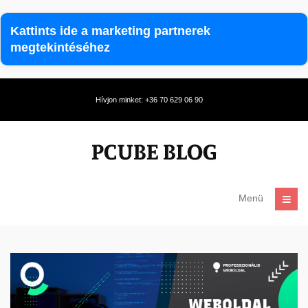
Kattints ide a marketing partnerek
megtekintéséhez
Hívjon minket: +36 70 629 06 90
Menü