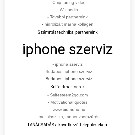
-
Chip tuning video
-
Wikipedia
-
További partnereink
-
hidrolizált marha kollagén
Számítástechnikai partnereink
iphone szerviz
-
iphone szerviz
-
Budapest iphone szerviz
- Budapest iphone szerviz
Külföldi partnerek
-
Selfesteem2go.com
-
Motivational quotes
-
www.biomenu.hu
-
mellplasztika, menedzserszűrés
TANÁCSADÁS a következő településeken: