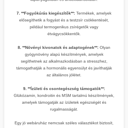
7. **Fogyókúrás kiegészítők**:
Termékek, amelyek
elősegíthetik a fogyást és a testzsír csökkentését,
például termogenikus zsírégetők vagy
étvágycsökkentők.
8. **Növényi kivonatok és adaptogének**:
Olyan
gyógynövény alapú készítmények, amelyek
segíthetnek az alkalmazkodásban a stresszhez,
támogathatják a hormonális egyensúlyt és javíthatják
az általános jólétet.
9. **Ízületi és csontegészség támogatók**:
Glükózamin, kondroitin és MSM tartalmú készítmények,
amelyek támogatják az ízületek egészségét és
rugalmasságát.
Egy jó webáruház nemcsak széles választékot biztosít,