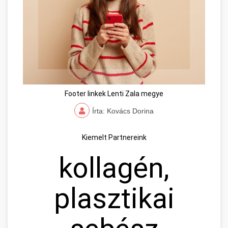
Footer linkek Lenti Zala megye
Írta: Kovács Dorina
Kiemelt Partnereink
kollagén,
plasztikai