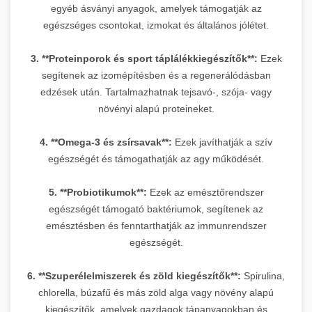
egyéb ásványi anyagok, amelyek támogatják az
egészséges csontokat, izmokat és általános jólétet.
3. **Proteinporok és sport táplálékkiegészítők**:
Ezek
segítenek az izomépítésben és a regenerálódásban
edzések után. Tartalmazhatnak tejsavó-, szója- vagy
növényi alapú proteineket.
4. **Omega-3 és zsírsavak**:
Ezek javíthatják a szív
egészségét és támogathatják az agy működését.
5. **Probiotikumok**:
Ezek az emésztőrendszer
egészségét támogató baktériumok, segítenek az
emésztésben és fenntarthatják az immunrendszer
egészségét.
6. **Szuperélelmiszerek és zöld kiegészítők**:
Spirulina,
chlorella, búzafű és más zöld alga vagy növény alapú
kiegészítők, amelyek gazdagok tápanyagokban és