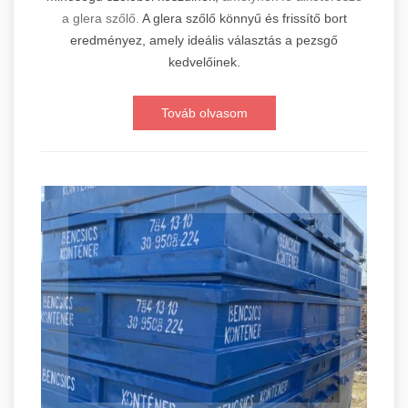
a glera szőlő.
A glera szőlő könnyű és frissítő bort
eredményez, amely ideális választás a pezsgő
kedvelőinek.
Továb olvasom