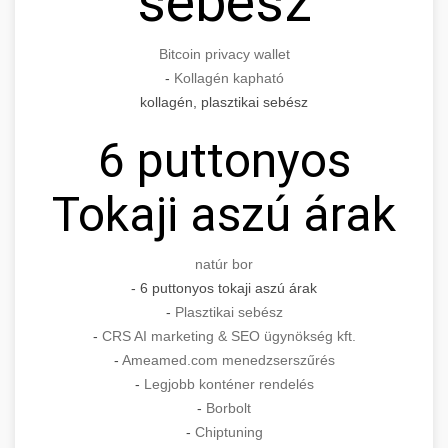
sebész
Bitcoin privacy wallet
-
Kollagén kapható
kollagén, plasztikai sebész
6 puttonyos
Tokaji aszú árak
natúr bor
- 6 puttonyos tokaji aszú árak
-
Plasztikai sebész
-
CRS AI marketing & SEO ügynökség kft.
-
Ameamed.com menedzserszűrés
-
Legjobb konténer rendelés
-
Borbolt
-
Chiptuning