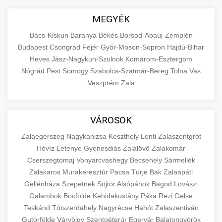
MEGYÉK
Bács-Kiskun
Baranya
Békés
Borsod-Abaúj-Zemplén
Budapest
Csongrád
Fejér
Győr-Moson-Sopron
Hajdú-Bihar
Heves
Jász-Nagykun-Szolnok
Komárom-Esztergom
Nógrád
Pest
Somogy
Szabolcs-Szatmár-Bereg
Tolna
Vas
Veszprém
Zala
VÁROSOK
Zalaegerszeg
Nagykanizsa
Keszthely
Lenti
Zalaszentgrót
Hévíz
Letenye
Gyenesdiás
Zalalövő
Zalakomár
Cserszegtomaj
Vonyarcvashegy
Becsehely
Sármellék
Zalakaros
Murakeresztúr
Pacsa
Türje
Bak
Zalaapáti
Gellénháza
Szepetnek
Söjtör
Alsópáhok
Bagod
Lovászi
Galambok
Bocfölde
Kehidakustány
Páka
Rezi
Gelse
Teskánd
Tótszerdahely
Nagyrécse
Hahót
Zalaszentiván
Gutorfölde
Várvölgy
Szentpéterúr
Egervár
Balatongyörök