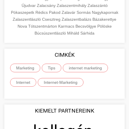
Újudvar
Zalacsány
Zalaszentmihály
Zalaszántó
Pókaszepetk
Rédics
Pakod
Zalavár
Sormás
Nagykapornak
Zalaszentlászló
Csesztreg
Zalaszentbalázs
Bázakerettye
Nova
Tótszentmárton
Karmacs
Becsvölgye
Pölöske
Búcsúszentlászló
Miháld
Sárhida
CIMKÉK
Marketing
Tips
internet marketing
Internet
Internet-Marketing
KIEMELT PARTNEREINK