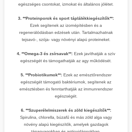
egészséges csontokat, izmokat és általános jólétet.
3. **Proteinporok és sport táplálékkiegészítők**:
Ezek segítenek az izomépítésben és a
regenerálódásban edzések után. Tartalmazhatnak
tejsavó-, szója- vagy növényi alapú proteineket.
4. **Omega-3 és zsírsavak**:
Ezek javíthatják a szív
egészségét és támogathatják az agy működését.
5. **Probiotikumok**:
Ezek az emésztőrendszer
egészségét támogató baktériumok, segítenek az
emésztésben és fenntarthatják az immunrendszer
egészségét.
6. **Szuperélelmiszerek és zöld kiegészítők**:
Spirulina, chlorella, búzafű és más zöld alga vagy
növény alapú kiegészítők, amelyek gazdagok
tápanyagokban és antioxidánsokban.