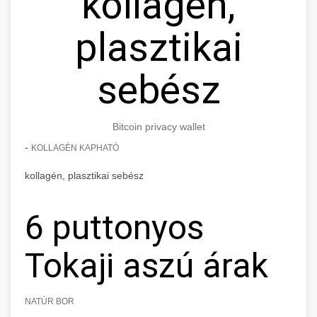
kollagén,
plasztikai
sebész
Bitcoin privacy wallet
-
KOLLAGÉN KAPHATÓ
kollagén, plasztikai sebész
6 puttonyos
Tokaji aszú árak
NATÚR BOR