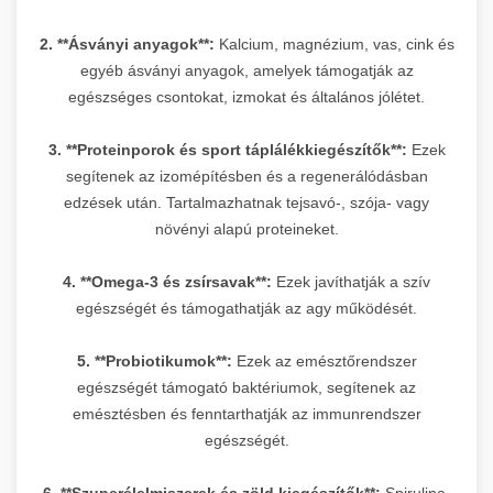
2. **Ásványi anyagok**:
Kalcium, magnézium, vas, cink és
egyéb ásványi anyagok, amelyek támogatják az
egészséges csontokat, izmokat és általános jólétet.
3. **Proteinporok és sport táplálékkiegészítők**:
Ezek
segítenek az izomépítésben és a regenerálódásban
edzések után. Tartalmazhatnak tejsavó-, szója- vagy
növényi alapú proteineket.
4. **Omega-3 és zsírsavak**:
Ezek javíthatják a szív
egészségét és támogathatják az agy működését.
5. **Probiotikumok**:
Ezek az emésztőrendszer
egészségét támogató baktériumok, segítenek az
emésztésben és fenntarthatják az immunrendszer
egészségét.
6. **Szuperélelmiszerek és zöld kiegészítők**:
Spirulina,