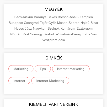
MEGYÉK
Bács-Kiskun
Baranya
Békés
Borsod-Abaúj-Zemplén
Budapest
Csongrád
Fejér
Győr-Moson-Sopron
Hajdú-Bihar
Heves
Jász-Nagykun-Szolnok
Komárom-Esztergom
Nógrád
Pest
Somogy
Szabolcs-Szatmár-Bereg
Tolna
Vas
Veszprém
Zala
CIMKÉK
Marketing
Tips
internet marketing
Internet
Internet-Marketing
KIEMELT PARTNEREINK