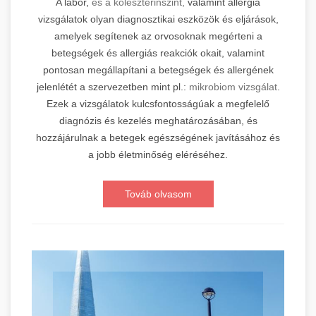
A labor,
és a koleszterinszint,
valamint allergia
vizsgálatok olyan diagnosztikai eszközök és eljárások,
amelyek segítenek az orvosoknak megérteni a
betegségek és allergiás reakciók okait, valamint
pontosan megállapítani a betegségek és allergének
jelenlétét a szervezetben mint pl.:
mikrobiom vizsgálat
.
Ezek a vizsgálatok kulcsfontosságúak a megfelelő
diagnózis és kezelés meghatározásában, és
hozzájárulnak a betegek egészségének javításához és
a jobb életminőség eléréséhez.
Továb olvasom