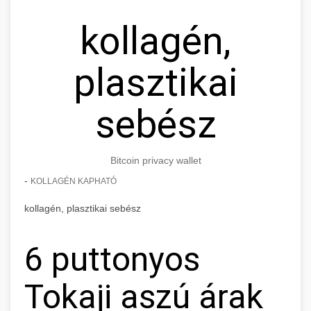
kollagén,
plasztikai
sebész
Bitcoin privacy wallet
-
KOLLAGÉN KAPHATÓ
kollagén, plasztikai sebész
6 puttonyos
Tokaji aszú árak