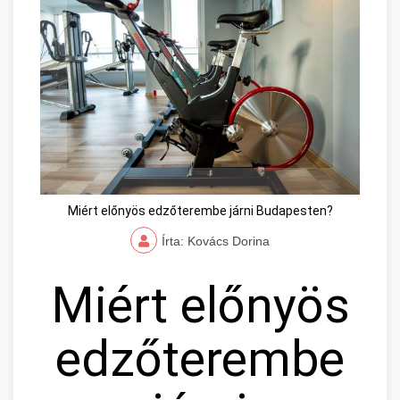
Miért előnyös edzőterembe járni Budapesten?
Írta: Kovács Dorina
Miért előnyös
edzőterembe