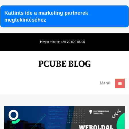
Kattints ide a marketing partnerek
megtekintéséhez
Hívjon minket: +36 70 629 06 90
Menü