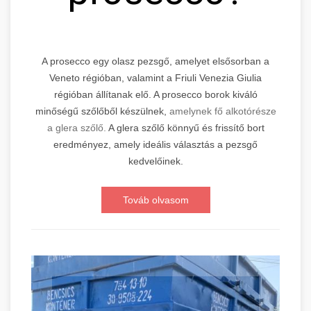
A prosecco egy olasz pezsgő, amelyet elsősorban a
Veneto régióban, valamint a Friuli Venezia Giulia
régióban állítanak elő. A prosecco borok kiváló
minőségű szőlőből készülnek,
amelynek fő alkotórésze
a glera szőlő.
A glera szőlő könnyű és frissítő bort
eredményez, amely ideális választás a pezsgő
kedvelőinek.
Továb olvasom