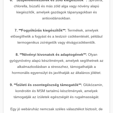
chlorella, búzafű és más zöld alga vagy növény alapú
kiegészítők, amelyek gazdagok tápanyagokban és
antioxidánsokban.
7. **Fogyókúrás kiegészítők**:
Termékek, amelyek
elősegíthetik a fogyást és a testzsír csökkentését, például
termogenikus zsírégetők vagy étvágycsökkentők.
8. **Növényi kivonatok és adaptogének**:
Olyan
gyógynövény alapú készítmények, amelyek segíthetnek az
alkalmazkodásban a stresszhez, támogathatják a
hormonális egyensúlyt és javíthatják az általános jólétet.
9. **Ízületi és csontegészség támogatók**:
Glükózamin,
kondroitin és MSM tartalmú készítmények, amelyek
támogatják az ízületek egészségét és rugalmasságát.
Egy jó webáruház nemcsak széles választékot biztosít, de