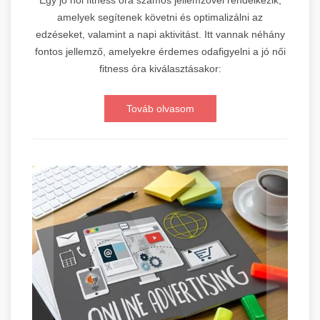
Egy jó női fitness óra számos jellemzővel rendelkezik,
amelyek segítenek követni és optimalizálni az
edzéseket, valamint a napi aktivitást. Itt vannak néhány
fontos jellemző, amelyekre érdemes odafigyelni a jó női
fitness óra kiválasztásakor:
Továb olvasom