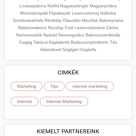
Lovászpatona
Kislőd
Nagyesztergár
Magyarpolány
Monostorapáti
Pápateszér
Lesencetomaj
Halimba
Somlóvásárhely
Révfülöp
Olaszfalu
Mezőlak
Bakonynána
Balatonederics
Noszlop
Csót
Lesenceistvánd
Zánka
Nemesszalók
Nyárád
Nemesgulács
Bakonyszentkirály
Csajág
Takácsi
Káptalanfa
Badacsonytördemic
Tés
Adásztevel
Szigliget
Gógánfa
CIMKÉK
Marketing
Tips
internet marketing
Internet
Internet-Marketing
KIEMELT PARTNEREINK