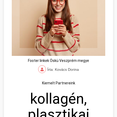
Footer linkek Öskü Veszprém megye
Írta: Kovács Dorina
Kiemelt Partnereink
kollagén,
plasztikai