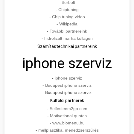
-
Borbolt
-
Chiptuning
-
Chip tuning video
-
Wikipedia
-
További partnereink
-
hidrolizált marha kollagén
Számítástechnikai partnereink
iphone szerviz
-
iphone szerviz
-
Budapest iphone szerviz
- Budapest iphone szerviz
Külföldi partnerek
-
Selfesteem2go.com
-
Motivational quotes
-
www.biomenu.hu
-
mellplasztika, menedzserszűrés