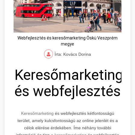
Webfejlesztés és keresőmarketing Öskü Veszprém
megye
Írta: Kovács Dorina
Keresőmarketing
és webfejlesztés
Keresőmarketing
és webfejlesztés kétfontosságú
terület, amely kulcsfontosságú az online jelenlét és a
célok elérése érdekében. Íme néhány további
információ és tipp
a keresőmarketing
és webfejlesztés