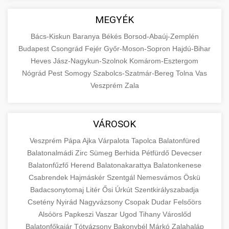
MEGYÉK
Bács-Kiskun
Baranya
Békés
Borsod-Abaúj-Zemplén
Budapest
Csongrád
Fejér
Győr-Moson-Sopron
Hajdú-Bihar
Heves
Jász-Nagykun-Szolnok
Komárom-Esztergom
Nógrád
Pest
Somogy
Szabolcs-Szatmár-Bereg
Tolna
Vas
Veszprém
Zala
VÁROSOK
Veszprém
Pápa
Ajka
Várpalota
Tapolca
Balatonfüred
Balatonalmádi
Zirc
Sümeg
Berhida
Pétfürdő
Devecser
Balatonfűzfő
Herend
Balatonakarattya
Balatonkenese
Csabrendek
Hajmáskér
Szentgál
Nemesvámos
Öskü
Badacsonytomaj
Litér
Ősi
Úrkút
Szentkirályszabadja
Csetény
Nyirád
Nagyvázsony
Csopak
Dudar
Felsőörs
Alsóörs
Papkeszi
Vaszar
Ugod
Tihany
Városlőd
Balatonfőkajár
Tótvázsony
Bakonybél
Márkó
Zalahaláp