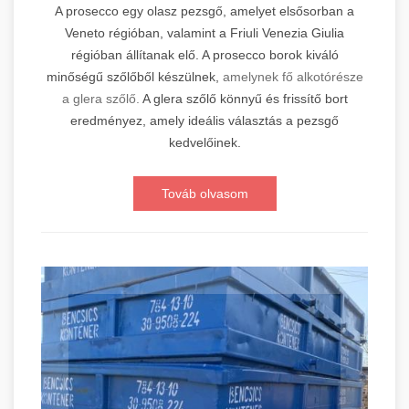
A prosecco egy olasz pezsgő, amelyet elsősorban a
Veneto régióban, valamint a Friuli Venezia Giulia
régióban állítanak elő. A prosecco borok kiváló
minőségű szőlőből készülnek,
amelynek fő alkotórésze
a glera szőlő.
A glera szőlő könnyű és frissítő bort
eredményez, amely ideális választás a pezsgő
kedvelőinek.
Továb olvasom