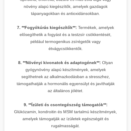
növény alapú kiegészítők, amelyek gazdagok
tápanyagokban és antioxidánsokban.
7. **Fogyókúrás kiegészítők**:
Termékek, amelyek
elősegíthetik a fogyást és a testzsír csökkentését,
például termogenikus zsírégetők vagy
étvágycsökkentők.
8. **Növényi kivonatok és adaptogének**:
Olyan
gyógynövény alapú készítmények, amelyek
segíthetnek az alkalmazkodásban a stresszhez,
támogathatják a hormonális egyensúlyt és javíthatják
az általános jólétet.
9. **Ízületi és csontegészség támogatók**:
Glükózamin, kondroitin és MSM tartalmú készítmények,
amelyek támogatják az ízületek egészségét és
rugalmasságát.