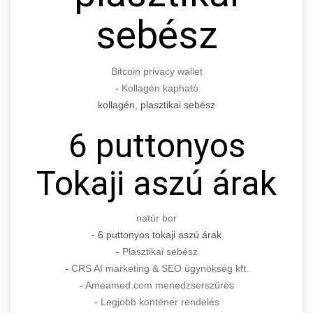
sebész
Bitcoin privacy wallet
-
Kollagén kapható
kollagén, plasztikai sebész
6 puttonyos
Tokaji aszú árak
natúr bor
- 6 puttonyos tokaji aszú árak
-
Plasztikai sebész
-
CRS AI marketing & SEO ügynökség kft.
-
Ameamed.com menedzserszűrés
-
Legjobb konténer rendelés