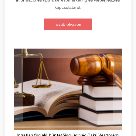
kapcsolatáról:
Továb olvasom
Ingatlan foglaló, büntetőjogi ügyvéd Öskü Veszprém