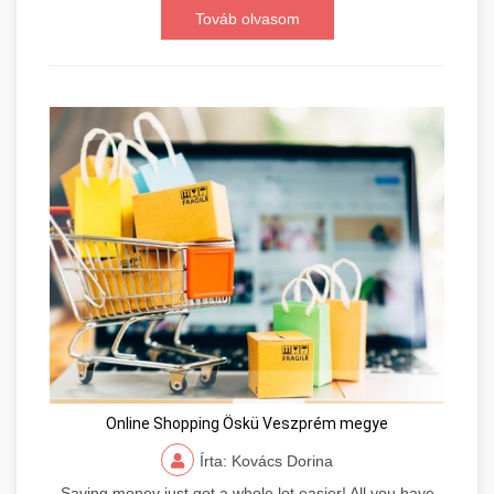
Továb olvasom
Online Shopping Öskü Veszprém megye
Írta: Kovács Dorina
Saving money just got a whole lot easier! All you have