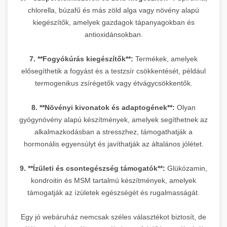
chlorella, búzafű és más zöld alga vagy növény alapú
kiegészítők, amelyek gazdagok tápanyagokban és
antioxidánsokban.
7. **Fogyókúrás kiegészítők**:
Termékek, amelyek
elősegíthetik a fogyást és a testzsír csökkentését, például
termogenikus zsírégetők vagy étvágycsökkentők.
8. **Növényi kivonatok és adaptogének**:
Olyan
gyógynövény alapú készítmények, amelyek segíthetnek az
alkalmazkodásban a stresszhez, támogathatják a
hormonális egyensúlyt és javíthatják az általános jólétet.
9. **Ízületi és csontegészség támogatók**:
Glükózamin,
kondroitin és MSM tartalmú készítmények, amelyek
támogatják az ízületek egészségét és rugalmasságát.
Egy jó webáruház nemcsak széles választékot biztosít, de