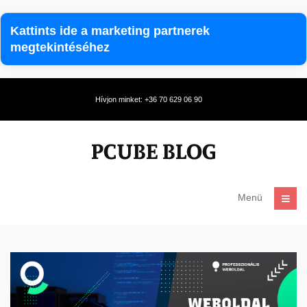
Kattints ide a marketing partnerek
megtekintéséhez
Hívjon minket: +36 70 629 06 90
Menü