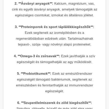
2. **Ásványi anyagok**:
Kalcium, magnézium, vas,
cink és egyéb ásványi anyagok, amelyek támogatják az
egészséges csontokat, izmokat és általános jólétet.
3. **Proteinporok és sport táplálékkiegészítők**:
Ezek segítenek az izomépítésben és a
regenerálódásban edzések után. Tartalmazhatnak
tejsavó-, szója- vagy növényi alapú proteineket.
4. **Omega-3 és zsírsavak**:
Ezek javíthatják a szív
egészségét és támogathatják az agy működését.
5. **Probiotikumok**:
Ezek az emésztőrendszer
egészségét támogató baktériumok, segítenek az
emésztésben és fenntarthatják az immunrendszer
egészségét.
6. **Szuperélelmiszerek és zöld kiegészítők**:
Spirulina, chlorella, búzafű és más zöld alga vagy