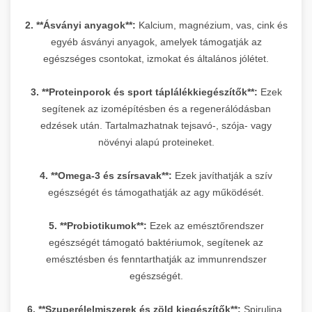
2. **Ásványi anyagok**:
Kalcium, magnézium, vas, cink és
egyéb ásványi anyagok, amelyek támogatják az
egészséges csontokat, izmokat és általános jólétet.
3. **Proteinporok és sport táplálékkiegészítők**:
Ezek
segítenek az izomépítésben és a regenerálódásban
edzések után. Tartalmazhatnak tejsavó-, szója- vagy
növényi alapú proteineket.
4. **Omega-3 és zsírsavak**:
Ezek javíthatják a szív
egészségét és támogathatják az agy működését.
5. **Probiotikumok**:
Ezek az emésztőrendszer
egészségét támogató baktériumok, segítenek az
emésztésben és fenntarthatják az immunrendszer
egészségét.
6. **Szuperélelmiszerek és zöld kiegészítők**:
Spirulina,