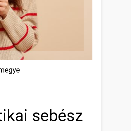
 megye
tikai sebész