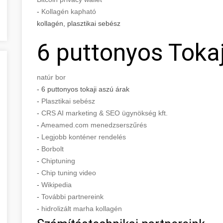
-
Kollagén kapható
kollagén, plasztikai sebész
6 puttonyos Tokaj
natúr bor
- 6 puttonyos tokaji aszú árak
-
Plasztikai sebész
-
CRS AI marketing & SEO ügynökség kft.
-
Ameamed.com menedzserszűrés
-
Legjobb konténer rendelés
-
Borbolt
-
Chiptuning
-
Chip tuning video
-
Wikipedia
-
További partnereink
-
hidrolizált marha kollagén