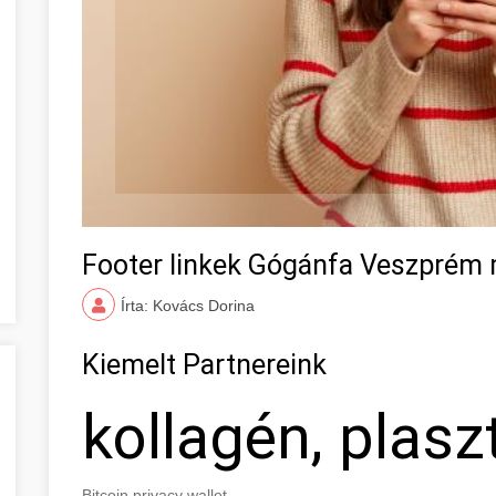
Footer linkek Gógánfa Veszprém
Írta: Kovács Dorina
Kiemelt Partnereink
kollagén, plasz
Bitcoin privacy wallet