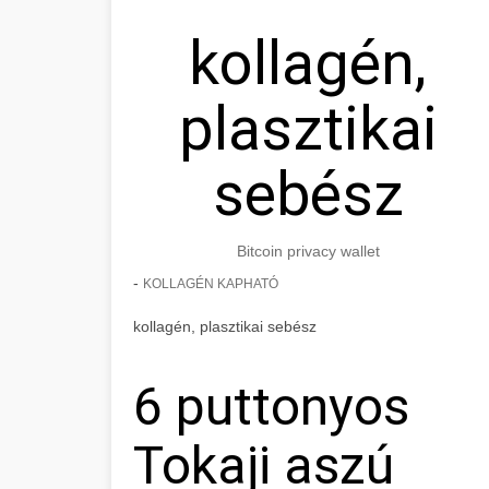
kollagén,
plasztikai
sebész
Bitcoin privacy wallet
-
KOLLAGÉN KAPHATÓ
kollagén, plasztikai sebész
6 puttonyos
Tokaji aszú