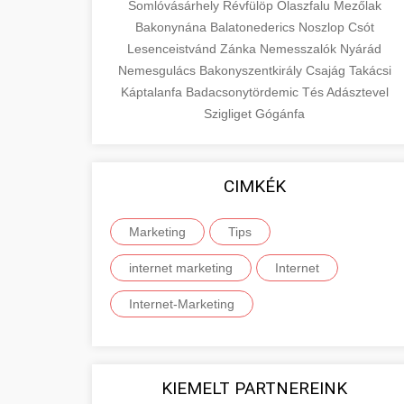
Somlóvásárhely
Révfülöp
Olaszfalu
Mezőlak
Bakonynána
Balatonederics
Noszlop
Csót
Lesenceistvánd
Zánka
Nemesszalók
Nyárád
Nemesgulács
Bakonyszentkirály
Csajág
Takácsi
Káptalanfa
Badacsonytördemic
Tés
Adásztevel
Szigliget
Gógánfa
CIMKÉK
Marketing
Tips
internet marketing
Internet
Internet-Marketing
KIEMELT PARTNEREINK