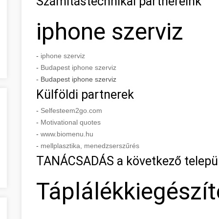
Számítástechnikai partnereink
iphone szerviz
-
iphone szerviz
-
Budapest iphone szerviz
- Budapest iphone szerviz
Külföldi partnerek
-
Selfesteem2go.com
-
Motivational quotes
-
www.biomenu.hu
-
mellplasztika, menedzserszűrés
TANÁCSADÁS a következő telepü
Táplálékkiegészí