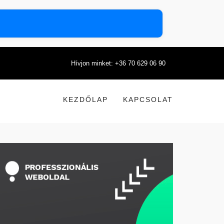
Hívjon minket: +36 70 629 06 90
KEZDŐLAP
KAPCSOLAT