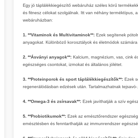
Egy jó táplálékkiegészítő webáruház széles körű termékek
és fitnesz célokat szolgálnak. Itt van néhány terméktípus, 
webáruházban:
1. **Vitaminok és Multivitaminok**:
Ezek segítenek pótoln
anyagokat. Különböző korosztályok és életmódok számára k
2. **Ásványi anyagok**:
Kalcium, magnézium, vas, cink é
egészséges csontokat, izmokat és általános jólétet.
3. **Proteinporok és sport táplálékkiegészítők**:
Ezek s
regenerálódásban edzések után. Tartalmazhatnak tejsavó-, 
4. **Omega-3 és zsírsavak**:
Ezek javíthatják a szív egé
5. **Probiotikumok**:
Ezek az emésztőrendszer egészségé
emésztésben és fenntarthatják az immunrendszer egészsé