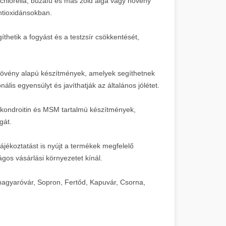
 chlorella, búzafű és más zöld alga vagy növény
ntioxidánsokban.
hetik a fogyást és a testzsír csökkentését,
vény alapú készítmények, amelyek segíthetnek
is egyensúlyt és javíthatják az általános jólétet.
kondroitin és MSM tartalmú készítmények,
gát.
ájékoztatást is nyújt a termékek megfelelő
ágos vásárlási környezetet kínál.
agyaróvár, Sopron, Fertőd, Kapuvár, Csorna,