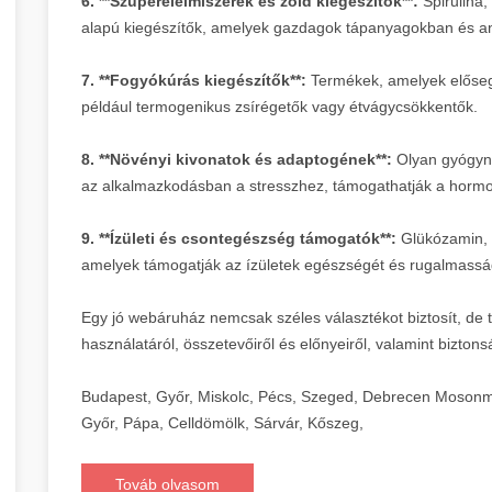
6. **Szuperélelmiszerek és zöld kiegészítők**:
Spirulina,
alapú kiegészítők, amelyek gazdagok tápanyagokban és a
7. **Fogyókúrás kiegészítők**:
Termékek, amelyek elősegít
például termogenikus zsírégetők vagy étvágycsökkentők.
8. **Növényi kivonatok és adaptogének**:
Olyan gyógynö
az alkalmazkodásban a stresszhez, támogathatják a hormonál
9. **Ízületi és csontegészség támogatók**:
Glükózamin, 
amelyek támogatják az ízületek egészségét és rugalmassá
Egy jó webáruház nemcsak széles választékot biztosít, de t
használatáról, összetevőiről és előnyeiről, valamint biztons
Budapest, Győr, Miskolc, Pécs, Szeged, Debrecen Mosonm
Győr, Pápa, Celldömölk, Sárvár, Kőszeg,
Továb olvasom