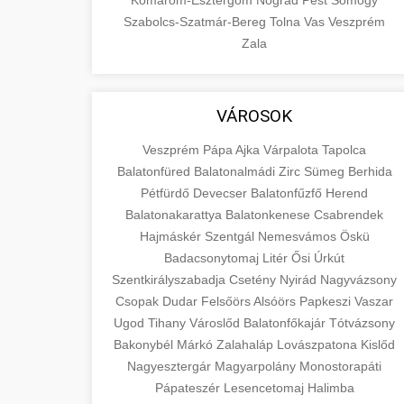
Komárom-Esztergom
Nógrád
Pest
Somogy
Szabolcs-Szatmár-Bereg
Tolna
Vas
Veszprém
Zala
VÁROSOK
Veszprém
Pápa
Ajka
Várpalota
Tapolca
Balatonfüred
Balatonalmádi
Zirc
Sümeg
Berhida
Pétfürdő
Devecser
Balatonfűzfő
Herend
Balatonakarattya
Balatonkenese
Csabrendek
Hajmáskér
Szentgál
Nemesvámos
Öskü
Badacsonytomaj
Litér
Ősi
Úrkút
Szentkirályszabadja
Csetény
Nyirád
Nagyvázsony
Csopak
Dudar
Felsőörs
Alsóörs
Papkeszi
Vaszar
Ugod
Tihany
Városlőd
Balatonfőkajár
Tótvázsony
Bakonybél
Márkó
Zalahaláp
Lovászpatona
Kislőd
Nagyesztergár
Magyarpolány
Monostorapáti
Pápateszér
Lesencetomaj
Halimba