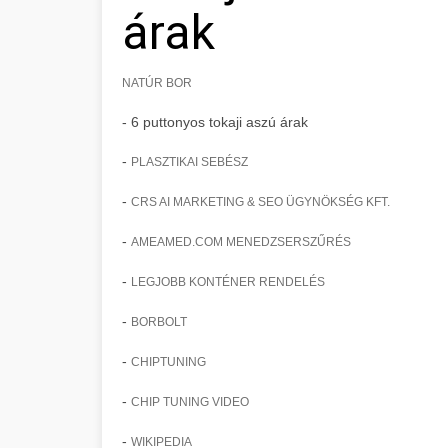
árak
NATÚR BOR
- 6 puttonyos tokaji aszú árak
-
PLASZTIKAI SEBÉSZ
-
CRS AI MARKETING & SEO ÜGYNÖKSÉG KFT.
-
AMEAMED.COM MENEDZSERSZŰRÉS
-
LEGJOBB KONTÉNER RENDELÉS
-
BORBOLT
-
CHIPTUNING
-
CHIP TUNING VIDEO
-
WIKIPEDIA