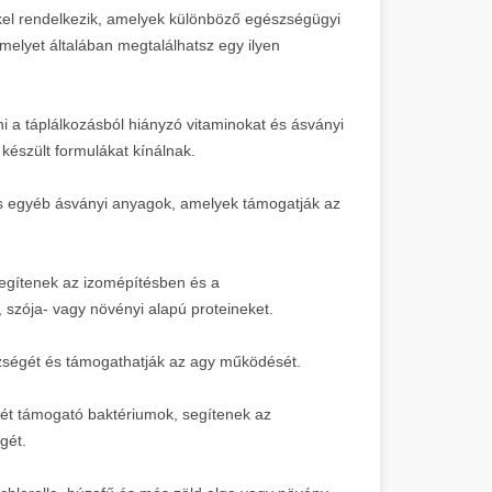
kel rendelkezik, amelyek különböző egészségügyi
amelyet általában megtalálhatsz egy ilyen
i a táplálkozásból hiányzó vitaminokat és ásványi
észült formulákat kínálnak.
s egyéb ásványi anyagok, amelyek támogatják az
egítenek az izomépítésben és a
szója- vagy növényi alapú proteineket.
szségét és támogathatják az agy működését.
t támogató baktériumok, segítenek az
gét.