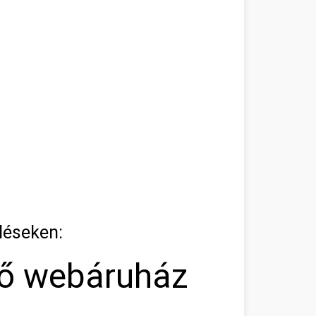
léseken:
tő webáruház