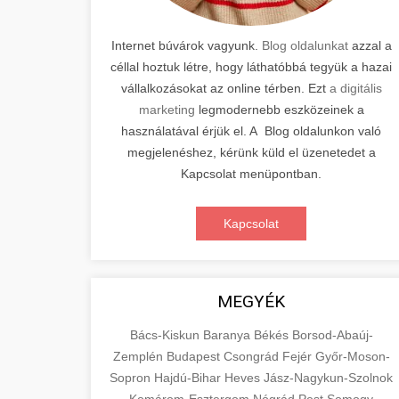
Internet búvárok vagyunk.
Blog oldalunkat
azzal a
céllal hoztuk létre, hogy láthatóbbá tegyük a hazai
vállalkozásokat az online térben. Ezt
a digitális
marketing
legmodernebb eszközeinek a
használatával érjük el. A Blog oldalunkon való
megjelenéshez, kérünk küld el üzenetedet a
Kapcsolat menüpontban.
Kapcsolat
MEGYÉK
Bács-Kiskun
Baranya
Békés
Borsod-Abaúj-
Zemplén
Budapest
Csongrád
Fejér
Győr-Moson-
Sopron
Hajdú-Bihar
Heves
Jász-Nagykun-Szolnok