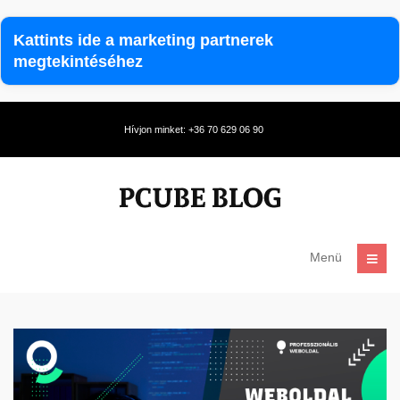
Kattints ide a marketing partnerek
megtekintéséhez
Hívjon minket: +36 70 629 06 90
Menü