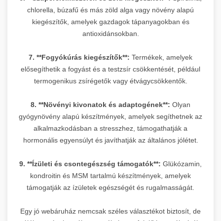
chlorella, búzafű és más zöld alga vagy növény alapú
kiegészítők, amelyek gazdagok tápanyagokban és
antioxidánsokban.
7. **Fogyókúrás kiegészítők**:
Termékek, amelyek
elősegíthetik a fogyást és a testzsír csökkentését, például
termogenikus zsírégetők vagy étvágycsökkentők.
8. **Növényi kivonatok és adaptogének**:
Olyan
gyógynövény alapú készítmények, amelyek segíthetnek az
alkalmazkodásban a stresszhez, támogathatják a
hormonális egyensúlyt és javíthatják az általános jólétet.
9. **Ízületi és csontegészség támogatók**:
Glükózamin,
kondroitin és MSM tartalmú készítmények, amelyek
támogatják az ízületek egészségét és rugalmasságát.
Egy jó webáruház nemcsak széles választékot biztosít, de