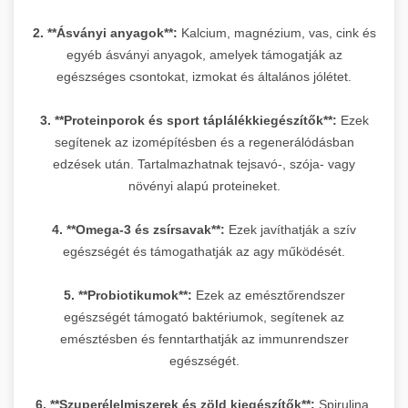
2. **Ásványi anyagok**:
Kalcium, magnézium, vas, cink és
egyéb ásványi anyagok, amelyek támogatják az
egészséges csontokat, izmokat és általános jólétet.
3. **Proteinporok és sport táplálékkiegészítők**:
Ezek
segítenek az izomépítésben és a regenerálódásban
edzések után. Tartalmazhatnak tejsavó-, szója- vagy
növényi alapú proteineket.
4. **Omega-3 és zsírsavak**:
Ezek javíthatják a szív
egészségét és támogathatják az agy működését.
5. **Probiotikumok**:
Ezek az emésztőrendszer
egészségét támogató baktériumok, segítenek az
emésztésben és fenntarthatják az immunrendszer
egészségét.
6. **Szuperélelmiszerek és zöld kiegészítők**:
Spirulina,