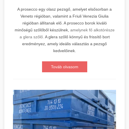
A prosecco egy olasz pezsgő, amelyet elsősorban a
Veneto régióban, valamint a Friuli Venezia Giulia
régióban állítanak elő. A prosecco borok kiváló
minőségű szőlőből készülnek,
amelynek fő alkotórésze
a glera szőlő.
A glera szőlő könnyű és frissítő bort
eredményez, amely ideális választás a pezsgő
kedvelőinek.
Továb olvasom