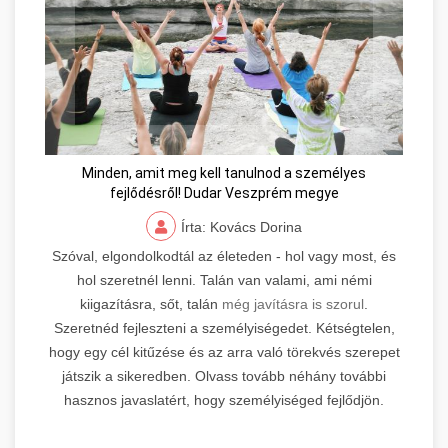
Minden, amit meg kell tanulnod a személyes
fejlődésről! Dudar Veszprém megye
Írta: Kovács Dorina
Szóval, elgondolkodtál az életeden - hol vagy most, és
hol szeretnél lenni. Talán van valami, ami némi
kiigazításra, sőt, talán
még javításra is szorul
.
Szeretnéd fejleszteni a személyiségedet. Kétségtelen,
hogy egy cél kitűzése és az arra való törekvés szerepet
játszik a sikeredben. Olvass tovább néhány további
hasznos javaslatért, hogy személyiséged fejlődjön.