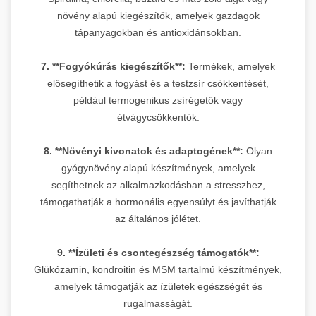
növény alapú kiegészítők, amelyek gazdagok
tápanyagokban és antioxidánsokban.
7. **Fogyókúrás kiegészítők**:
Termékek, amelyek
elősegíthetik a fogyást és a testzsír csökkentését,
például termogenikus zsírégetők vagy
étvágycsökkentők.
8. **Növényi kivonatok és adaptogének**:
Olyan
gyógynövény alapú készítmények, amelyek
segíthetnek az alkalmazkodásban a stresszhez,
támogathatják a hormonális egyensúlyt és javíthatják
az általános jólétet.
9. **Ízületi és csontegészség támogatók**:
Glükózamin, kondroitin és MSM tartalmú készítmények,
amelyek támogatják az ízületek egészségét és
rugalmasságát.