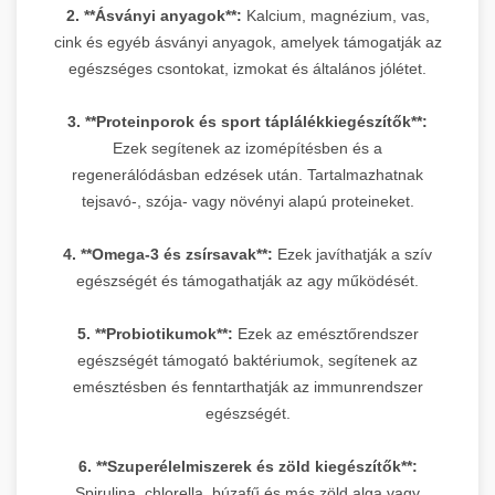
2. **Ásványi anyagok**:
Kalcium, magnézium, vas,
cink és egyéb ásványi anyagok, amelyek támogatják az
egészséges csontokat, izmokat és általános jólétet.
3. **Proteinporok és sport táplálékkiegészítők**:
Ezek segítenek az izomépítésben és a
regenerálódásban edzések után. Tartalmazhatnak
tejsavó-, szója- vagy növényi alapú proteineket.
4. **Omega-3 és zsírsavak**:
Ezek javíthatják a szív
egészségét és támogathatják az agy működését.
5. **Probiotikumok**:
Ezek az emésztőrendszer
egészségét támogató baktériumok, segítenek az
emésztésben és fenntarthatják az immunrendszer
egészségét.
6. **Szuperélelmiszerek és zöld kiegészítők**:
Spirulina, chlorella, búzafű és más zöld alga vagy