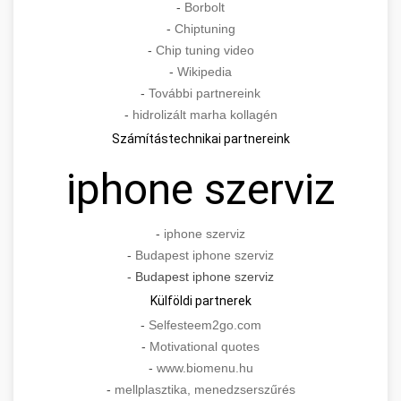
-
Borbolt
-
Chiptuning
-
Chip tuning video
-
Wikipedia
-
További partnereink
-
hidrolizált marha kollagén
Számítástechnikai partnereink
iphone szerviz
-
iphone szerviz
-
Budapest iphone szerviz
- Budapest iphone szerviz
Külföldi partnerek
-
Selfesteem2go.com
-
Motivational quotes
-
www.biomenu.hu
-
mellplasztika, menedzserszűrés