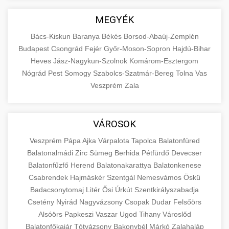
MEGYÉK
Bács-Kiskun
Baranya
Békés
Borsod-Abaúj-Zemplén
Budapest
Csongrád
Fejér
Győr-Moson-Sopron
Hajdú-Bihar
Heves
Jász-Nagykun-Szolnok
Komárom-Esztergom
Nógrád
Pest
Somogy
Szabolcs-Szatmár-Bereg
Tolna
Vas
Veszprém
Zala
VÁROSOK
Veszprém
Pápa
Ajka
Várpalota
Tapolca
Balatonfüred
Balatonalmádi
Zirc
Sümeg
Berhida
Pétfürdő
Devecser
Balatonfűzfő
Herend
Balatonakarattya
Balatonkenese
Csabrendek
Hajmáskér
Szentgál
Nemesvámos
Öskü
Badacsonytomaj
Litér
Ősi
Úrkút
Szentkirályszabadja
Csetény
Nyirád
Nagyvázsony
Csopak
Dudar
Felsőörs
Alsóörs
Papkeszi
Vaszar
Ugod
Tihany
Városlőd
Balatonfőkajár
Tótvázsony
Bakonybél
Márkó
Zalahaláp