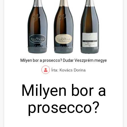
Milyen bor a prosecco? Dudar Veszprém megye
Írta: Kovács Dorina
Milyen bor a
prosecco?