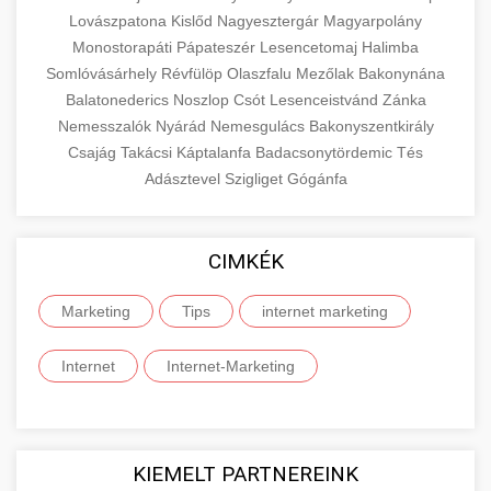
Lovászpatona
Kislőd
Nagyesztergár
Magyarpolány
Monostorapáti
Pápateszér
Lesencetomaj
Halimba
Somlóvásárhely
Révfülöp
Olaszfalu
Mezőlak
Bakonynána
Balatonederics
Noszlop
Csót
Lesenceistvánd
Zánka
Nemesszalók
Nyárád
Nemesgulács
Bakonyszentkirály
Csajág
Takácsi
Káptalanfa
Badacsonytördemic
Tés
Adásztevel
Szigliget
Gógánfa
CIMKÉK
Marketing
Tips
internet marketing
Internet
Internet-Marketing
KIEMELT PARTNEREINK