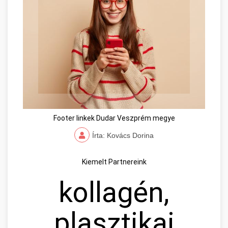
Footer linkek Dudar Veszprém megye
Írta: Kovács Dorina
Kiemelt Partnereink
kollagén,
plasztikai