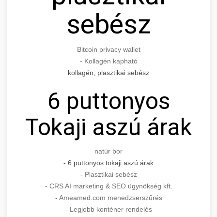
sebész
Bitcoin privacy wallet
-
Kollagén kapható
kollagén, plasztikai sebész
6 puttonyos
Tokaji aszú árak
natúr bor
- 6 puttonyos tokaji aszú árak
-
Plasztikai sebész
-
CRS AI marketing & SEO ügynökség kft.
-
Ameamed.com menedzserszűrés
-
Legjobb konténer rendelés