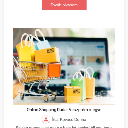
Továb olvasom
Online Shopping Dudar Veszprém megye
Írta: Kovács Dorina
Saving money just got a whole lot easier! All you have