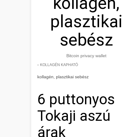
kollagén,
plasztikai
sebész
Bitcoin privacy wallet
-
KOLLAGÉN KAPHATÓ
kollagén, plasztikai sebész
6 puttonyos
Tokaji aszú
árak