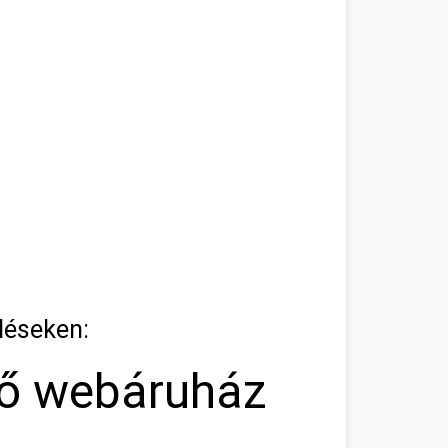
léseken:
tő webáruház