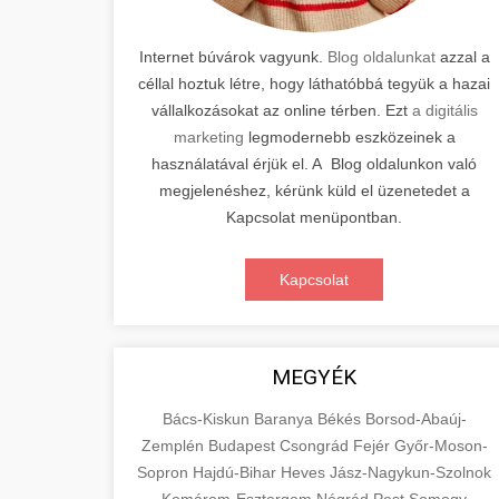
Internet búvárok vagyunk.
Blog oldalunkat
azzal a
céllal hoztuk létre, hogy láthatóbbá tegyük a hazai
vállalkozásokat az online térben. Ezt
a digitális
marketing
legmodernebb eszközeinek a
használatával érjük el. A Blog oldalunkon való
megjelenéshez, kérünk küld el üzenetedet a
Kapcsolat menüpontban.
Kapcsolat
MEGYÉK
Bács-Kiskun
Baranya
Békés
Borsod-Abaúj-
Zemplén
Budapest
Csongrád
Fejér
Győr-Moson-
Sopron
Hajdú-Bihar
Heves
Jász-Nagykun-Szolnok