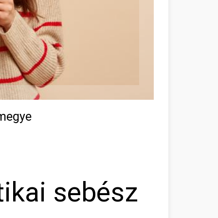
 megye
tikai sebész