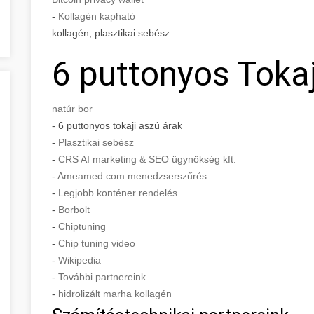
-
Kollagén kapható
kollagén, plasztikai sebész
6 puttonyos Tokaj
natúr bor
- 6 puttonyos tokaji aszú árak
-
Plasztikai sebész
-
CRS AI marketing & SEO ügynökség kft.
-
Ameamed.com menedzserszűrés
-
Legjobb konténer rendelés
-
Borbolt
-
Chiptuning
-
Chip tuning video
-
Wikipedia
-
További partnereink
-
hidrolizált marha kollagén