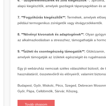
6. **Szuperélelmiszerek és zöld kiegészítők**:
Spirulina,
alapú kiegészítők, amelyek gazdagok tápanyagokban és a
7. **Fogyókúrás kiegészítők**:
Termékek, amelyek elősegít
például termogenikus zsírégetők vagy étvágycsökkentők.
8. **Növényi kivonatok és adaptogének**:
Olyan gyógynö
az alkalmazkodásban a stresszhez, támogathatják a hormonál
9. **Ízületi és csontegészség támogatók**:
Glükózamin, 
amelyek támogatják az ízületek egészségét és rugalmassá
Egy jó webáruház nemcsak széles választékot biztosít, de t
használatáról, összetevőiről és előnyeiről, valamint biztons
Budapest, Győr, Miskolc, Pécs, Szeged, Debrecen Mosonm
Győr, Pápa, Celldömölk, Sárvár, Kőszeg,
Továb olvasom