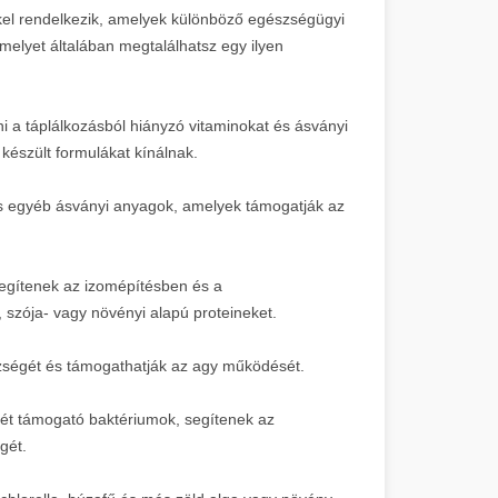
kel rendelkezik, amelyek különböző egészségügyi
amelyet általában megtalálhatsz egy ilyen
i a táplálkozásból hiányzó vitaminokat és ásványi
észült formulákat kínálnak.
s egyéb ásványi anyagok, amelyek támogatják az
egítenek az izomépítésben és a
szója- vagy növényi alapú proteineket.
szségét és támogathatják az agy működését.
t támogató baktériumok, segítenek az
gét.