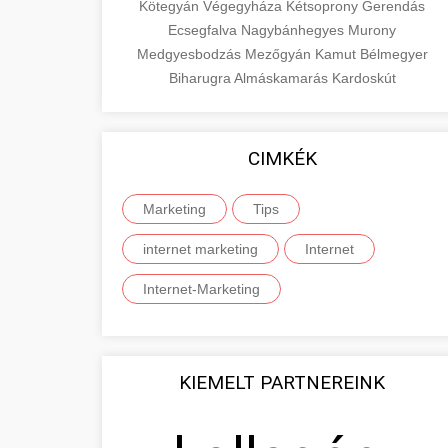
Kötegyán
Végegyháza
Kétsoprony
Gerendás
Ecsegfalva
Nagybánhegyes
Murony
Medgyesbodzás
Mezőgyán
Kamut
Bélmegyer
Biharugra
Almáskamarás
Kardoskút
CIMKÉK
Marketing
Tips
internet marketing
Internet
Internet-Marketing
KIEMELT PARTNEREINK