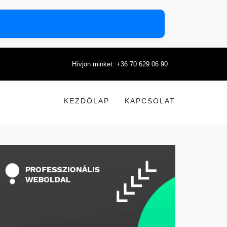
Hívjon minket: +36 70 629 06 90
KEZDŐLAP
KAPCSOLAT