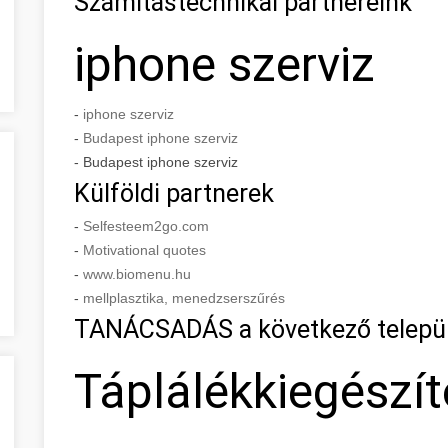
Számítástechnikai partnereink
iphone szerviz
-
iphone szerviz
-
Budapest iphone szerviz
- Budapest iphone szerviz
Külföldi partnerek
-
Selfesteem2go.com
-
Motivational quotes
-
www.biomenu.hu
-
mellplasztika, menedzserszűrés
TANÁCSADÁS a következő telepü
Táplálékkiegészí