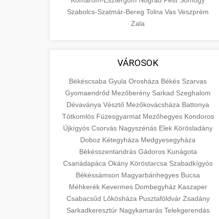
Komárom-Esztergom
Nógrád
Pest
Somogy
Szabolcs-Szatmár-Bereg
Tolna
Vas
Veszprém
Zala
VÁROSOK
Békéscsaba
Gyula
Orosháza
Békés
Szarvas
Gyomaendrőd
Mezőberény
Sarkad
Szeghalom
Dévaványa
Vésztő
Mezőkovácsháza
Battonya
Tótkomlós
Füzesgyarmat
Mezőhegyes
Kondoros
Újkígyós
Csorvás
Nagyszénás
Elek
Körösladány
Doboz
Kétegyháza
Medgyesegyháza
Békésszentandrás
Gádoros
Kunágota
Csanádapáca
Okány
Köröstarcsa
Szabadkígyós
Békéssámson
Magyarbánhegyes
Bucsa
Méhkerék
Kevermes
Dombegyház
Kaszaper
Csabacsűd
Lőkösháza
Pusztaföldvár
Zsadány
Sarkadkeresztúr
Nagykamarás
Telekgerendás