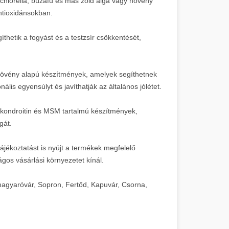
 chlorella, búzafű és más zöld alga vagy növény
ntioxidánsokban.
hetik a fogyást és a testzsír csökkentését,
vény alapú készítmények, amelyek segíthetnek
is egyensúlyt és javíthatják az általános jólétet.
kondroitin és MSM tartalmú készítmények,
gát.
ájékoztatást is nyújt a termékek megfelelő
ágos vásárlási környezetet kínál.
agyaróvár, Sopron, Fertőd, Kapuvár, Csorna,