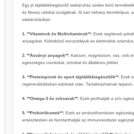
Egy jó táplálékkiegészítő webáruház széles körű termékek
és fitnesz célokat szolgálnak. Itt van néhány terméktípus, 
webáruházban:
1. **Vitaminok és Multivitaminok**:
Ezek segítenek pótoln
anyagokat. Különböző korosztályok és életmódok számára k
2. **Ásványi anyagok**:
Kalcium, magnézium, vas, cink é
egészséges csontokat, izmokat és általános jólétet.
3. **Proteinporok és sport táplálékkiegészítők**:
Ezek s
regenerálódásban edzések után. Tartalmazhatnak tejsavó-, 
4. **Omega-3 és zsírsavak**:
Ezek javíthatják a szív egé
5. **Probiotikumok**:
Ezek az emésztőrendszer egészségé
emésztésben és fenntarthatják az immunrendszer egészsé