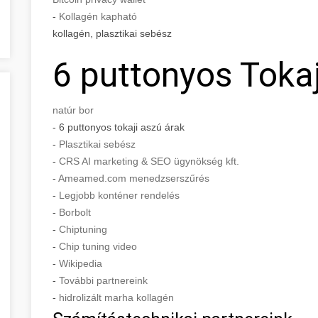
-
Kollagén kapható
kollagén, plasztikai sebész
6 puttonyos Tokaj
natúr bor
- 6 puttonyos tokaji aszú árak
-
Plasztikai sebész
-
CRS AI marketing & SEO ügynökség kft.
-
Ameamed.com menedzserszűrés
-
Legjobb konténer rendelés
-
Borbolt
-
Chiptuning
-
Chip tuning video
-
Wikipedia
-
További partnereink
-
hidrolizált marha kollagén