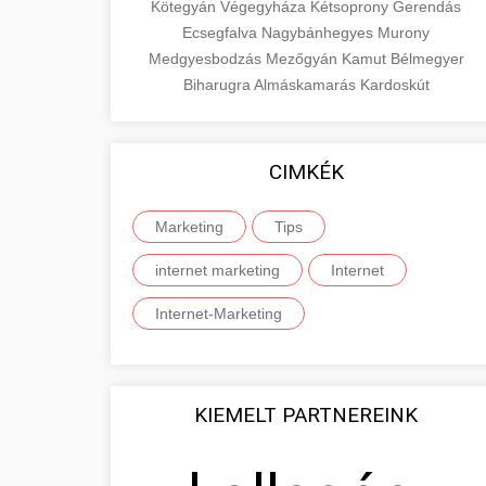
Kötegyán
Végegyháza
Kétsoprony
Gerendás
Ecsegfalva
Nagybánhegyes
Murony
Medgyesbodzás
Mezőgyán
Kamut
Bélmegyer
Biharugra
Almáskamarás
Kardoskút
CIMKÉK
Marketing
Tips
internet marketing
Internet
Internet-Marketing
KIEMELT PARTNEREINK