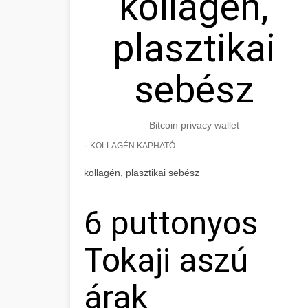
kollagén,
plasztikai
sebész
Bitcoin privacy wallet
-
KOLLAGÉN KAPHATÓ
kollagén, plasztikai sebész
6 puttonyos
Tokaji aszú
árak