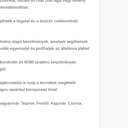
 chlorella, búzafű és más zöld alga vagy növény
ntioxidánsokban.
hetik a fogyást és a testzsír csökkentését,
vény alapú készítmények, amelyek segíthetnek
is egyensúlyt és javíthatják az általános jólétet.
kondroitin és MSM tartalmú készítmények,
gát.
ájékoztatást is nyújt a termékek megfelelő
ágos vásárlási környezetet kínál.
agyaróvár, Sopron, Fertőd, Kapuvár, Csorna,