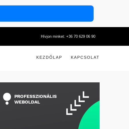
Hívjon minket: +36 70 629 06 90
KEZDŐLAP
KAPCSOLAT