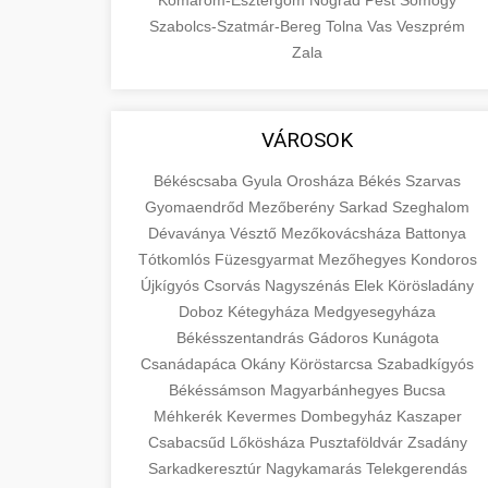
Komárom-Esztergom
Nógrád
Pest
Somogy
Szabolcs-Szatmár-Bereg
Tolna
Vas
Veszprém
Zala
VÁROSOK
Békéscsaba
Gyula
Orosháza
Békés
Szarvas
Gyomaendrőd
Mezőberény
Sarkad
Szeghalom
Dévaványa
Vésztő
Mezőkovácsháza
Battonya
Tótkomlós
Füzesgyarmat
Mezőhegyes
Kondoros
Újkígyós
Csorvás
Nagyszénás
Elek
Körösladány
Doboz
Kétegyháza
Medgyesegyháza
Békésszentandrás
Gádoros
Kunágota
Csanádapáca
Okány
Köröstarcsa
Szabadkígyós
Békéssámson
Magyarbánhegyes
Bucsa
Méhkerék
Kevermes
Dombegyház
Kaszaper
Csabacsűd
Lőkösháza
Pusztaföldvár
Zsadány
Sarkadkeresztúr
Nagykamarás
Telekgerendás