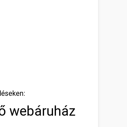
léseken:
tő webáruház