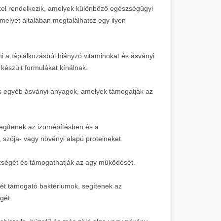
kel rendelkezik, amelyek különböző egészségügyi
amelyet általában megtalálhatsz egy ilyen
i a táplálkozásból hiányzó vitaminokat és ásványi
észült formulákat kínálnak.
s egyéb ásványi anyagok, amelyek támogatják az
egítenek az izomépítésben és a
szója- vagy növényi alapú proteineket.
szségét és támogathatják az agy működését.
t támogató baktériumok, segítenek az
gét.