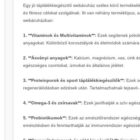
Egy jó táplálékkiegészítő webáruház széles körű termékek
és fitnesz célokat szolgálnak. Itt van néhány terméktípus, 
webáruházban:
1. **Vitaminok és Multivitaminok**:
Ezek segítenek pótoln
anyagokat. Különböző korosztályok és életmódok számára k
2. **Ásványi anyagok**:
Kalcium, magnézium, vas, cink é
egészséges csontokat, izmokat és általános jólétet.
3. **Proteinporok és sport táplálékkiegészítők**:
Ezek s
regenerálódásban edzések után. Tartalmazhatnak tejsavó-, 
4. **Omega-3 és zsírsavak**:
Ezek javíthatják a szív egé
5. **Probiotikumok**:
Ezek az emésztőrendszer egészségé
emésztésben és fenntarthatják az immunrendszer egészsé