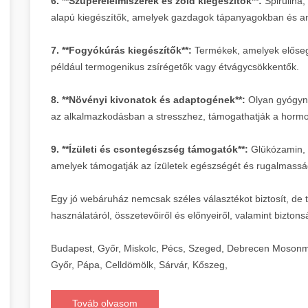
6. **Szuperélelmiszerek és zöld kiegészítők**:
Spirulina,
alapú kiegészítők, amelyek gazdagok tápanyagokban és a
7. **Fogyókúrás kiegészítők**:
Termékek, amelyek elősegít
például termogenikus zsírégetők vagy étvágycsökkentők.
8. **Növényi kivonatok és adaptogének**:
Olyan gyógynö
az alkalmazkodásban a stresszhez, támogathatják a hormonál
9. **Ízületi és csontegészség támogatók**:
Glükózamin, 
amelyek támogatják az ízületek egészségét és rugalmassá
Egy jó webáruház nemcsak széles választékot biztosít, de t
használatáról, összetevőiről és előnyeiről, valamint biztons
Budapest, Győr, Miskolc, Pécs, Szeged, Debrecen Mosonm
Győr, Pápa, Celldömölk, Sárvár, Kőszeg,
Továb olvasom