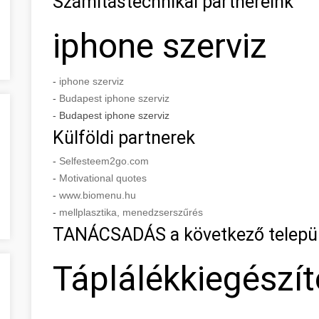
Számítástechnikai partnereink
iphone szerviz
-
iphone szerviz
-
Budapest iphone szerviz
- Budapest iphone szerviz
Külföldi partnerek
-
Selfesteem2go.com
-
Motivational quotes
-
www.biomenu.hu
-
mellplasztika, menedzserszűrés
TANÁCSADÁS a következő telepü
Táplálékkiegészí