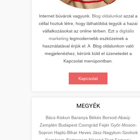
Internet búvárok vagyunk.
Blog oldalunkat
azzal a
céllal hoztuk létre, hogy láthatóbbá tegyük a hazai
vállalkozásokat az online térben. Ezt
a digitális
marketing
legmodernebb eszközeinek a
használatával érjük el. A Blog oldalunkon való
megjelenéshez, kérünk küld el üzenetedet a
Kapcsolat menüpontban.
Kapcsolat
MEGYÉK
Bács-Kiskun
Baranya
Békés
Borsod-Abaúj-
Zemplén
Budapest
Csongrád
Fejér
Győr-Moson-
Sopron
Hajdú-Bihar
Heves
Jász-Nagykun-Szolnok