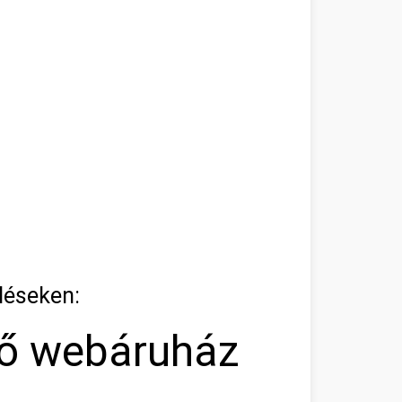
léseken:
tő webáruház