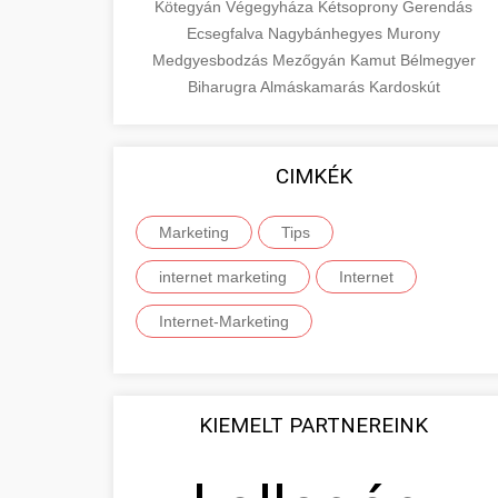
Kötegyán
Végegyháza
Kétsoprony
Gerendás
Ecsegfalva
Nagybánhegyes
Murony
Medgyesbodzás
Mezőgyán
Kamut
Bélmegyer
Biharugra
Almáskamarás
Kardoskút
CIMKÉK
Marketing
Tips
internet marketing
Internet
Internet-Marketing
KIEMELT PARTNEREINK