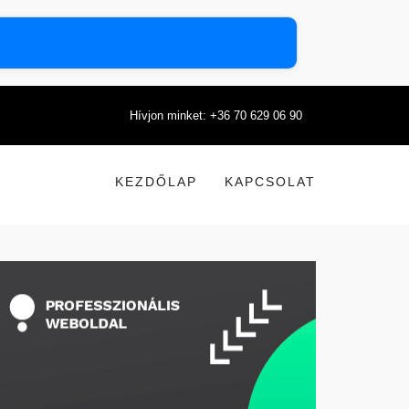
Hívjon minket: +36 70 629 06 90
KEZDŐLAP
KAPCSOLAT