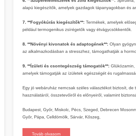
6. **Szuperélelmiszerek és zöld kiegészítők**:
Spirulina,
alapú kiegészítők, amelyek gazdagok tápanyagokban és a
7. **Fogyókúrás kiegészítők**:
Termékek, amelyek elősegít
például termogenikus zsírégetők vagy étvágycsökkentők.
8. **Növényi kivonatok és adaptogének**:
Olyan gyógynö
az alkalmazkodásban a stresszhez, támogathatják a hormonál
9. **Ízületi és csontegészség támogatók**:
Glükózamin, 
amelyek támogatják az ízületek egészségét és rugalmassá
Egy jó webáruház nemcsak széles választékot biztosít, de t
használatáról, összetevőiről és előnyeiről, valamint biztons
Budapest, Győr, Miskolc, Pécs, Szeged, Debrecen Mosonm
Győr, Pápa, Celldömölk, Sárvár, Kőszeg,
Továb olvasom