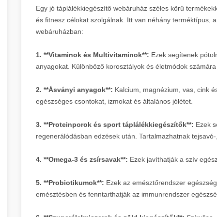
Egy jó táplálékkiegészítő webáruház széles körű termékek
és fitnesz célokat szolgálnak. Itt van néhány terméktípus, 
webáruházban:
1. **Vitaminok és Multivitaminok**:
Ezek segítenek pótoln
anyagokat. Különböző korosztályok és életmódok számára k
2. **Ásványi anyagok**:
Kalcium, magnézium, vas, cink é
egészséges csontokat, izmokat és általános jólétet.
3. **Proteinporok és sport táplálékkiegészítők**:
Ezek s
regenerálódásban edzések után. Tartalmazhatnak tejsavó-, 
4. **Omega-3 és zsírsavak**:
Ezek javíthatják a szív egé
5. **Probiotikumok**:
Ezek az emésztőrendszer egészségé
emésztésben és fenntarthatják az immunrendszer egészsé