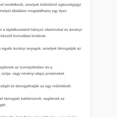
kel rendelkezik, amelyek különböző egészségügyi
amelyet általában megtalálhatsz egy ilyen
i a táplálkozásból hiányzó vitaminokat és ásványi
észült formulákat kínálnak.
s egyéb ásványi anyagok, amelyek támogatják az
egítenek az izomépítésben és a
szója- vagy növényi alapú proteineket.
szségét és támogathatják az agy működését.
t támogató baktériumok, segítenek az
gét.