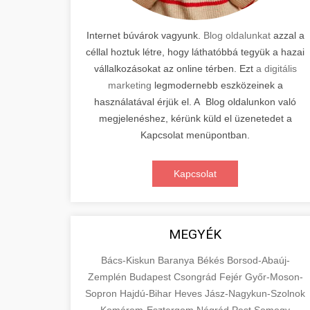
Internet búvárok vagyunk.
Blog oldalunkat
azzal a
céllal hoztuk létre, hogy láthatóbbá tegyük a hazai
vállalkozásokat az online térben. Ezt
a digitális
marketing
legmodernebb eszközeinek a
használatával érjük el. A Blog oldalunkon való
megjelenéshez, kérünk küld el üzenetedet a
Kapcsolat menüpontban.
Kapcsolat
MEGYÉK
Bács-Kiskun
Baranya
Békés
Borsod-Abaúj-
Zemplén
Budapest
Csongrád
Fejér
Győr-Moson-
Sopron
Hajdú-Bihar
Heves
Jász-Nagykun-Szolnok