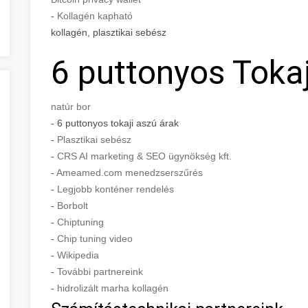
-
Kollagén kapható
kollagén, plasztikai sebész
6 puttonyos Tokaj
natúr bor
- 6 puttonyos tokaji aszú árak
-
Plasztikai sebész
-
CRS AI marketing & SEO ügynökség kft.
-
Ameamed.com menedzserszűrés
-
Legjobb konténer rendelés
-
Borbolt
-
Chiptuning
-
Chip tuning video
-
Wikipedia
-
További partnereink
-
hidrolizált marha kollagén