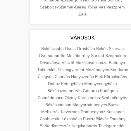
Komárom-Esztergom
Nógrád
Pest
Somogy
Szabolcs-Szatmár-Bereg
Tolna
Vas
Veszprém
Zala
VÁROSOK
Békéscsaba
Gyula
Orosháza
Békés
Szarvas
Gyomaendrőd
Mezőberény
Sarkad
Szeghalom
Dévaványa
Vésztő
Mezőkovácsháza
Battonya
Tótkomlós
Füzesgyarmat
Mezőhegyes
Kondoros
Újkígyós
Csorvás
Nagyszénás
Elek
Körösladány
Doboz
Kétegyháza
Medgyesegyháza
Békésszentandrás
Gádoros
Kunágota
Csanádapáca
Okány
Köröstarcsa
Szabadkígyós
Békéssámson
Magyarbánhegyes
Bucsa
Méhkerék
Kevermes
Dombegyház
Kaszaper
Csabacsűd
Lőkösháza
Pusztaföldvár
Zsadány
Sarkadkeresztúr
Nagykamarás
Telekgerendás