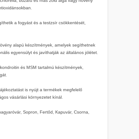
 chlorella, búzafű és más zöld alga vagy növény
ntioxidánsokban.
hetik a fogyást és a testzsír csökkentését,
vény alapú készítmények, amelyek segíthetnek
is egyensúlyt és javíthatják az általános jólétet.
kondroitin és MSM tartalmú készítmények,
gát.
ájékoztatást is nyújt a termékek megfelelő
ágos vásárlási környezetet kínál.
agyaróvár, Sopron, Fertőd, Kapuvár, Csorna,