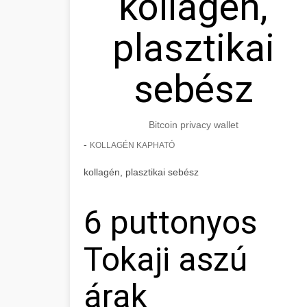
kollagén,
plasztikai
sebész
Bitcoin privacy wallet
-
KOLLAGÉN KAPHATÓ
kollagén, plasztikai sebész
6 puttonyos
Tokaji aszú
árak