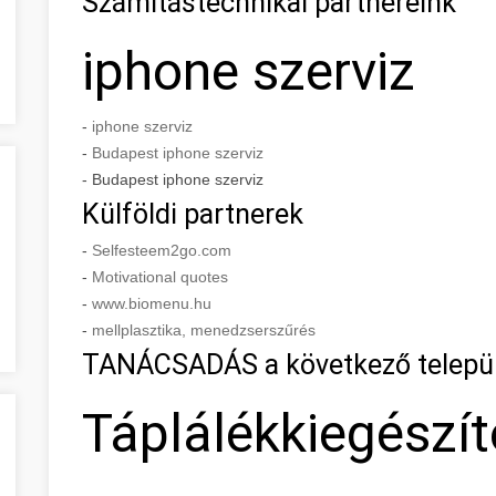
Számítástechnikai partnereink
iphone szerviz
-
iphone szerviz
-
Budapest iphone szerviz
- Budapest iphone szerviz
Külföldi partnerek
-
Selfesteem2go.com
-
Motivational quotes
-
www.biomenu.hu
-
mellplasztika, menedzserszűrés
TANÁCSADÁS a következő telepü
Táplálékkiegészí