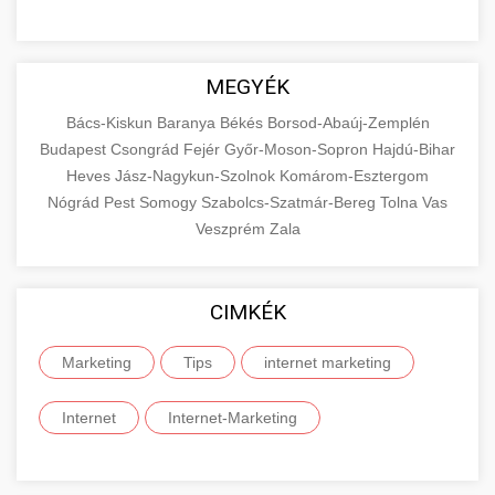
MEGYÉK
Bács-Kiskun
Baranya
Békés
Borsod-Abaúj-Zemplén
Budapest
Csongrád
Fejér
Győr-Moson-Sopron
Hajdú-Bihar
Heves
Jász-Nagykun-Szolnok
Komárom-Esztergom
Nógrád
Pest
Somogy
Szabolcs-Szatmár-Bereg
Tolna
Vas
Veszprém
Zala
CIMKÉK
Marketing
Tips
internet marketing
Internet
Internet-Marketing