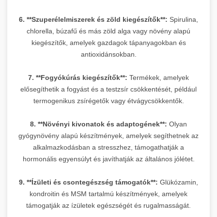
6. **Szuperélelmiszerek és zöld kiegészítők**:
Spirulina,
chlorella, búzafű és más zöld alga vagy növény alapú
kiegészítők, amelyek gazdagok tápanyagokban és
antioxidánsokban.
7. **Fogyókúrás kiegészítők**:
Termékek, amelyek
elősegíthetik a fogyást és a testzsír csökkentését, például
termogenikus zsírégetők vagy étvágycsökkentők.
8. **Növényi kivonatok és adaptogének**:
Olyan
gyógynövény alapú készítmények, amelyek segíthetnek az
alkalmazkodásban a stresszhez, támogathatják a
hormonális egyensúlyt és javíthatják az általános jólétet.
9. **Ízületi és csontegészség támogatók**:
Glükózamin,
kondroitin és MSM tartalmú készítmények, amelyek
támogatják az ízületek egészségét és rugalmasságát.