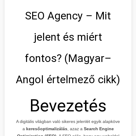
SEO Agency – Mit
jelent és miért
fontos? (Magyar–
Angol értelmező cikk)
Bevezetés
A digitális világban való sikeres jelenlét egyik alapköve
a
keresőoptimalizálás
, azaz a
Search Engine
Optimization (SEO)
. A SEO célja, hogy egy weboldal