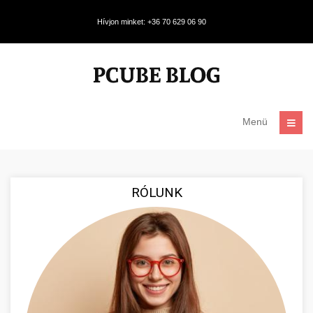
Hívjon minket: +36 70 629 06 90
Menü
RÓLUNK