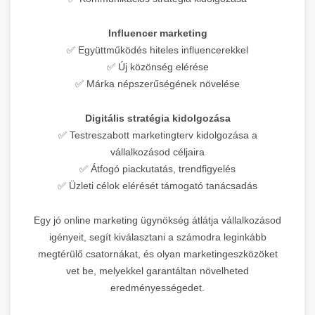
Influencer marketing
✅ Együttműködés hiteles influencerekkel
✅ Új közönség elérése
✅ Márka népszerűségének növelése
Digitális stratégia kidolgozása
✅ Testreszabott marketingterv kidolgozása a
vállalkozásod céljaira
✅ Átfogó piackutatás, trendfigyelés
✅ Üzleti célok elérését támogató tanácsadás
Egy jó online marketing ügynökség átlátja vállalkozásod
igényeit, segít kiválasztani a számodra leginkább
megtérülő csatornákat, és olyan marketingeszközöket
vet be, melyekkel garantáltan növelheted
eredményességedet.