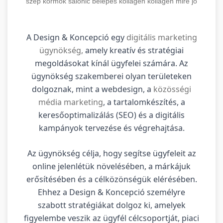
szép körmök
salonic belépés
kollagen
kollagén mire jó
A Design & Koncepció egy
digitális marketing
ügynökség,
amely kreatív és stratégiai
megoldásokat kínál ügyfelei számára. Az
ügynökség szakemberei olyan területeken
dolgoznak, mint a webdesign, a
közösségi
média marketing
, a tartalomkészítés, a
keresőoptimalizálás (SEO) és a digitális
kampányok tervezése és végrehajtása.
Az ügynökség célja, hogy segítse ügyfeleit az
online jelenlétük növelésében, a márkájuk
erősítésében és a célközönségük elérésében.
Ehhez a Design & Koncepció személyre
szabott stratégiákat dolgoz ki, amelyek
figyelembe veszik az ügyfél célcsoportját, piaci