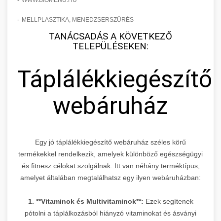
WWW.BIOMENU.HU
-
MELLPLASZTIKA, MENEDZSERSZŰRÉS
TANÁCSADÁS A KÖVETKEZŐ
TELEPÜLÉSEKEN:
Táplálékkiegészítő
webáruház
Egy jó táplálékkiegészítő webáruház széles körű
termékekkel rendelkezik, amelyek különböző egészségügyi
és fitnesz célokat szolgálnak. Itt van néhány terméktípus,
amelyet általában megtalálhatsz egy ilyen webáruházban:
1. **Vitaminok és Multivitaminok**:
Ezek segítenek
pótolni a táplálkozásból hiányzó vitaminokat és ásványi