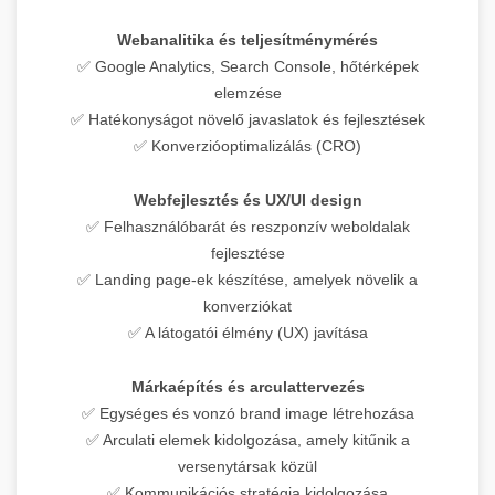
Webanalitika és teljesítménymérés
✅ Google Analytics, Search Console, hőtérképek
elemzése
✅ Hatékonyságot növelő javaslatok és fejlesztések
✅ Konverzióoptimalizálás (CRO)
Webfejlesztés és UX/UI design
✅ Felhasználóbarát és reszponzív weboldalak
fejlesztése
✅ Landing page-ek készítése, amelyek növelik a
konverziókat
✅ A látogatói élmény (UX) javítása
Márkaépítés és arculattervezés
✅ Egységes és vonzó brand image létrehozása
✅ Arculati elemek kidolgozása, amely kitűnik a
versenytársak közül
✅ Kommunikációs stratégia kidolgozása