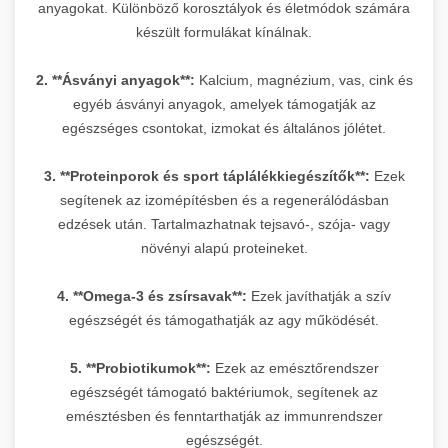
anyagokat. Különböző korosztályok és életmódok számára
készült formulákat kínálnak.
2. **Ásványi anyagok**:
Kalcium, magnézium, vas, cink és
egyéb ásványi anyagok, amelyek támogatják az
egészséges csontokat, izmokat és általános jólétet.
3. **Proteinporok és sport táplálékkiegészítők**:
Ezek
segítenek az izomépítésben és a regenerálódásban
edzések után. Tartalmazhatnak tejsavó-, szója- vagy
növényi alapú proteineket.
4. **Omega-3 és zsírsavak**:
Ezek javíthatják a szív
egészségét és támogathatják az agy működését.
5. **Probiotikumok**:
Ezek az emésztőrendszer
egészségét támogató baktériumok, segítenek az
emésztésben és fenntarthatják az immunrendszer
egészségét.