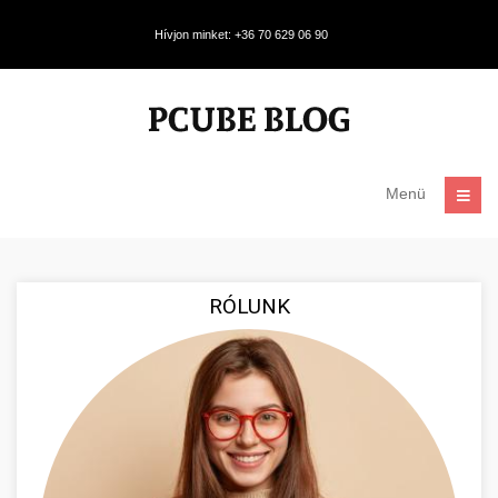
Hívjon minket: +36 70 629 06 90
Menü
RÓLUNK