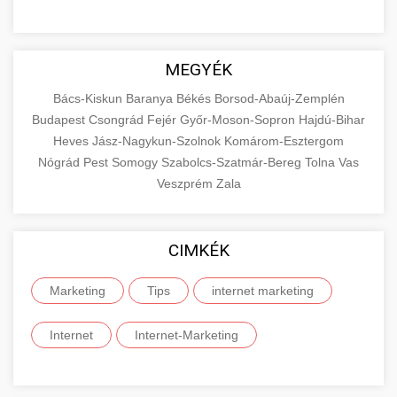
MEGYÉK
Bács-Kiskun
Baranya
Békés
Borsod-Abaúj-Zemplén
Budapest
Csongrád
Fejér
Győr-Moson-Sopron
Hajdú-Bihar
Heves
Jász-Nagykun-Szolnok
Komárom-Esztergom
Nógrád
Pest
Somogy
Szabolcs-Szatmár-Bereg
Tolna
Vas
Veszprém
Zala
CIMKÉK
Marketing
Tips
internet marketing
Internet
Internet-Marketing