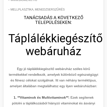
WWW.BIOMENU.HU
-
MELLPLASZTIKA, MENEDZSERSZŰRÉS
TANÁCSADÁS A KÖVETKEZŐ
TELEPÜLÉSEKEN:
Táplálékkiegészítő
webáruház
Egy jó táplálékkiegészítő webáruház széles körű
termékekkel rendelkezik, amelyek különböző egészségügyi
és fitnesz célokat szolgálnak. Itt van néhány terméktípus,
amelyet általában megtalálhatsz egy ilyen webáruházban:
1. **Vitaminok és Multivitaminok**:
Ezek segítenek
pótolni a táplálkozásból hiányzó vitaminokat és ásványi