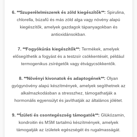
6. **Szuperélelmiszerek és zöld kiegészítők**:
Spirulina,
chlorella, búzafű és más zöld alga vagy növény alapú
kiegészítők, amelyek gazdagok tápanyagokban és
antioxidánsokban.
7. **Fogyókúrás kiegészítők**:
Termékek, amelyek
elősegíthetik a fogyást és a testzsír csökkentését, például
termogenikus zsírégetők vagy étvágycsökkentők.
8. **Növényi kivonatok és adaptogének**:
Olyan
gyógynövény alapú készítmények, amelyek segíthetnek az
alkalmazkodásban a stresszhez, támogathatják a
hormonális egyensúlyt és javíthatják az általános jólétet.
9. **Ízületi és csontegészség támogatók**:
Glükózamin,
kondroitin és MSM tartalmú készítmények, amelyek
támogatják az ízületek egészségét és rugalmasságát.