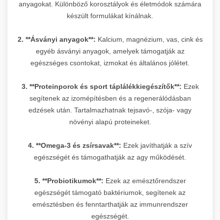
anyagokat. Különböző korosztályok és életmódok számára
készült formulákat kínálnak.
2. **Ásványi anyagok**:
Kalcium, magnézium, vas, cink és
egyéb ásványi anyagok, amelyek támogatják az
egészséges csontokat, izmokat és általános jólétet.
3. **Proteinporok és sport táplálékkiegészítők**:
Ezek
segítenek az izomépítésben és a regenerálódásban
edzések után. Tartalmazhatnak tejsavó-, szója- vagy
növényi alapú proteineket.
4. **Omega-3 és zsírsavak**:
Ezek javíthatják a szív
egészségét és támogathatják az agy működését.
5. **Probiotikumok**:
Ezek az emésztőrendszer
egészségét támogató baktériumok, segítenek az
emésztésben és fenntarthatják az immunrendszer
egészségét.