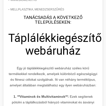
WWW.BIOMENU.HU
-
MELLPLASZTIKA, MENEDZSERSZŰRÉS
TANÁCSADÁS A KÖVETKEZŐ
TELEPÜLÉSEKEN:
Táplálékkiegészítő
webáruház
Egy jó táplálékkiegészítő webáruház széles körű
termékekkel rendelkezik, amelyek különböző egészségügyi
és fitnesz célokat szolgálnak. Itt van néhány terméktípus,
amelyet általában megtalálhatsz egy ilyen webáruházban:
1. **Vitaminok és Multivitaminok**:
Ezek segítenek
pótolni a táplálkozásból hiányzó vitaminokat és ásványi