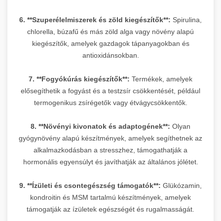
6. **Szuperélelmiszerek és zöld kiegészítők**:
Spirulina,
chlorella, búzafű és más zöld alga vagy növény alapú
kiegészítők, amelyek gazdagok tápanyagokban és
antioxidánsokban.
7. **Fogyókúrás kiegészítők**:
Termékek, amelyek
elősegíthetik a fogyást és a testzsír csökkentését, például
termogenikus zsírégetők vagy étvágycsökkentők.
8. **Növényi kivonatok és adaptogének**:
Olyan
gyógynövény alapú készítmények, amelyek segíthetnek az
alkalmazkodásban a stresszhez, támogathatják a
hormonális egyensúlyt és javíthatják az általános jólétet.
9. **Ízületi és csontegészség támogatók**:
Glükózamin,
kondroitin és MSM tartalmú készítmények, amelyek
támogatják az ízületek egészségét és rugalmasságát.