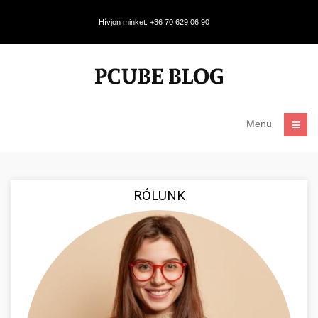
Hívjon minket: +36 70 629 06 90
Menü
RÓLUNK