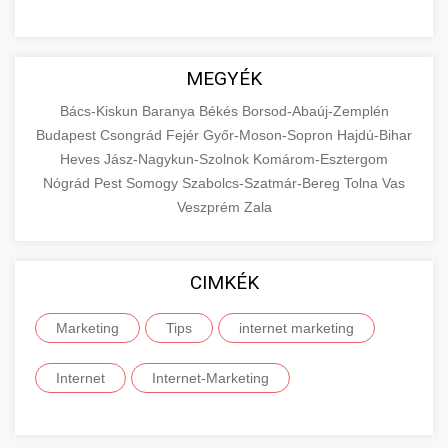
MEGYÉK
Bács-Kiskun
Baranya
Békés
Borsod-Abaúj-Zemplén
Budapest
Csongrád
Fejér
Győr-Moson-Sopron
Hajdú-Bihar
Heves
Jász-Nagykun-Szolnok
Komárom-Esztergom
Nógrád
Pest
Somogy
Szabolcs-Szatmár-Bereg
Tolna
Vas
Veszprém
Zala
CIMKÉK
Marketing
Tips
internet marketing
Internet
Internet-Marketing