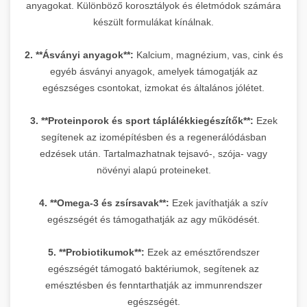
anyagokat. Különböző korosztályok és életmódok számára
készült formulákat kínálnak.
2. **Ásványi anyagok**:
Kalcium, magnézium, vas, cink és
egyéb ásványi anyagok, amelyek támogatják az
egészséges csontokat, izmokat és általános jólétet.
3. **Proteinporok és sport táplálékkiegészítők**:
Ezek
segítenek az izomépítésben és a regenerálódásban
edzések után. Tartalmazhatnak tejsavó-, szója- vagy
növényi alapú proteineket.
4. **Omega-3 és zsírsavak**:
Ezek javíthatják a szív
egészségét és támogathatják az agy működését.
5. **Probiotikumok**:
Ezek az emésztőrendszer
egészségét támogató baktériumok, segítenek az
emésztésben és fenntarthatják az immunrendszer
egészségét.