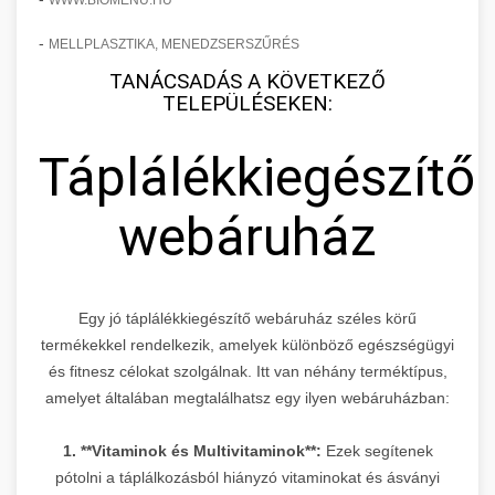
WWW.BIOMENU.HU
-
MELLPLASZTIKA, MENEDZSERSZŰRÉS
TANÁCSADÁS A KÖVETKEZŐ
TELEPÜLÉSEKEN:
Táplálékkiegészítő
webáruház
Egy jó táplálékkiegészítő webáruház széles körű
termékekkel rendelkezik, amelyek különböző egészségügyi
és fitnesz célokat szolgálnak. Itt van néhány terméktípus,
amelyet általában megtalálhatsz egy ilyen webáruházban:
1. **Vitaminok és Multivitaminok**:
Ezek segítenek
pótolni a táplálkozásból hiányzó vitaminokat és ásványi