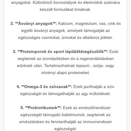
anyagokat. Különböző korosztályok és életmódok számára
készült formulákat kínálnak.
2. **Ásványi anyagok**:
Kalcium, magnézium, vas, cink és
egyéb ásványi anyagok, amelyek támogatják az
egészséges csontokat, izmokat és általános jólétet.
3. **Proteinporok és sport táplálékkiegészítők**:
Ezek
segítenek az izomépítésben és a regenerálódásban
edzések után. Tartalmazhatnak tejsavó-, szója- vagy
növényi alapú proteineket.
4. **Omega-3 és zsírsavak**:
Ezek javíthatják a szív
egészségét és támogathatják az agy működését.
5. **Probiotikumok**:
Ezek az emésztőrendszer
egészségét támogató baktériumok, segítenek az
emésztésben és fenntarthatják az immunrendszer
egészségét.