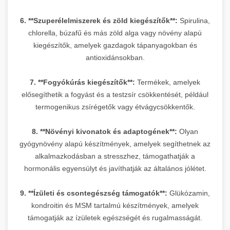
6. **Szuperélelmiszerek és zöld kiegészítők**:
Spirulina,
chlorella, búzafű és más zöld alga vagy növény alapú
kiegészítők, amelyek gazdagok tápanyagokban és
antioxidánsokban.
7. **Fogyókúrás kiegészítők**:
Termékek, amelyek
elősegíthetik a fogyást és a testzsír csökkentését, például
termogenikus zsírégetők vagy étvágycsökkentők.
8. **Növényi kivonatok és adaptogének**:
Olyan
gyógynövény alapú készítmények, amelyek segíthetnek az
alkalmazkodásban a stresszhez, támogathatják a
hormonális egyensúlyt és javíthatják az általános jólétet.
9. **Ízületi és csontegészség támogatók**:
Glükózamin,
kondroitin és MSM tartalmú készítmények, amelyek
támogatják az ízületek egészségét és rugalmasságát.