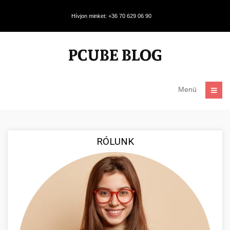
Hívjon minket: +36 70 629 06 90
Menü
RÓLUNK