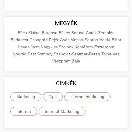
MEGYÉK
Bács-Kiskun
Baranya
Békés
Borsod-Abaúj-Zemplén
Budapest
Csongrád
Fejér
Győr-Moson-Sopron
Hajdú-Bihar
Heves
Jász-Nagykun-Szolnok
Komárom-Esztergom
Nógrád
Pest
Somogy
Szabolcs-Szatmár-Bereg
Tolna
Vas
Veszprém
Zala
CIMKÉK
Marketing
Tips
internet marketing
Internet
Internet-Marketing