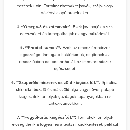
edzések után. Tartalmazhatnak tejsavó-, szója- vagy
növényi alapú proteineket.
4. **Omega-3 és zsírsavak**:
Ezek javíthatják a szív
egészségét és támogathatják az agy működését.
5. **Probiotikumok**:
Ezek az emésztőrendszer
egészségét támogató baktériumok, segítenek az
emésztésben és fenntarthatják az immunrendszer
egészségét.
6. **Szuperélelmiszerek és zöld kiegészítők**:
Spirulina,
chlorella, búzafű és más zöld alga vagy növény alapú
kiegészítők, amelyek gazdagok tápanyagokban és
antioxidánsokban.
7. **Fogyókúrás kiegészítők**:
Termékek, amelyek
elősegíthetik a fogyást és a testzsír csökkentését, például