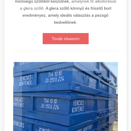
minőségű szőlőből készülnek,
amelynek fő alkotórésze
a glera szőlő.
A glera szőlő könnyű és frissítő bort
eredményez, amely ideális választás a pezsgő
kedvelőinek.
Továb olvasom