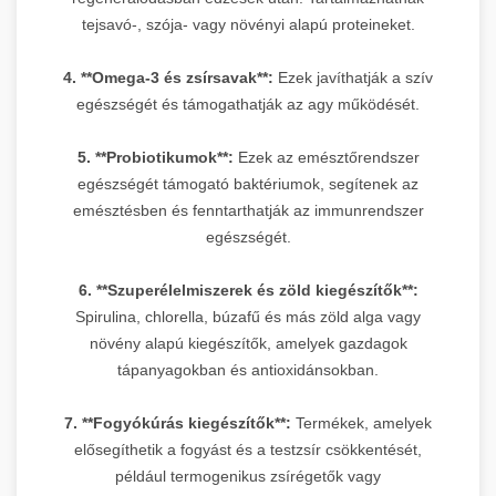
tejsavó-, szója- vagy növényi alapú proteineket.
4. **Omega-3 és zsírsavak**:
Ezek javíthatják a szív
egészségét és támogathatják az agy működését.
5. **Probiotikumok**:
Ezek az emésztőrendszer
egészségét támogató baktériumok, segítenek az
emésztésben és fenntarthatják az immunrendszer
egészségét.
6. **Szuperélelmiszerek és zöld kiegészítők**:
Spirulina, chlorella, búzafű és más zöld alga vagy
növény alapú kiegészítők, amelyek gazdagok
tápanyagokban és antioxidánsokban.
7. **Fogyókúrás kiegészítők**:
Termékek, amelyek
elősegíthetik a fogyást és a testzsír csökkentését,
például termogenikus zsírégetők vagy