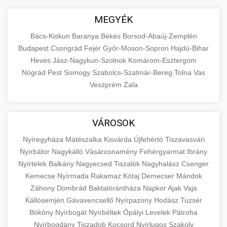
MEGYÉK
Bács-Kiskun
Baranya
Békés
Borsod-Abaúj-Zemplén
Budapest
Csongrád
Fejér
Győr-Moson-Sopron
Hajdú-Bihar
Heves
Jász-Nagykun-Szolnok
Komárom-Esztergom
Nógrád
Pest
Somogy
Szabolcs-Szatmár-Bereg
Tolna
Vas
Veszprém
Zala
VÁROSOK
Nyíregyháza
Mátészalka
Kisvárda
Újfehértó
Tiszavasvári
Nyírbátor
Nagykálló
Vásárosnamény
Fehérgyarmat
Ibrány
Nyírtelek
Balkány
Nagyecsed
Tiszalök
Nagyhalász
Csenger
Kemecse
Nyírmada
Rakamaz
Kótaj
Demecser
Mándok
Záhony
Dombrád
Baktalórántháza
Napkor
Ajak
Vaja
Kállósemjén
Gávavencsellő
Nyírpazony
Hodász
Tuzsér
Bököny
Nyírbogát
Nyírbéltek
Ópályi
Levelek
Pátroha
Nyírbogdány
Tiszadob
Kocsord
Nyírlugos
Szakoly