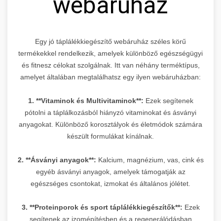
webáruház
Egy jó táplálékkiegészítő webáruház széles körű
termékekkel rendelkezik, amelyek különböző egészségügyi
és fitnesz célokat szolgálnak. Itt van néhány terméktípus,
amelyet általában megtalálhatsz egy ilyen webáruházban:
1. **Vitaminok és Multivitaminok**:
Ezek segítenek
pótolni a táplálkozásból hiányzó vitaminokat és ásványi
anyagokat. Különböző korosztályok és életmódok számára
készült formulákat kínálnak.
2. **Ásványi anyagok**:
Kalcium, magnézium, vas, cink és
egyéb ásványi anyagok, amelyek támogatják az
egészséges csontokat, izmokat és általános jólétet.
3. **Proteinporok és sport táplálékkiegészítők**:
Ezek
segítenek az izomépítésben és a regenerálódásban