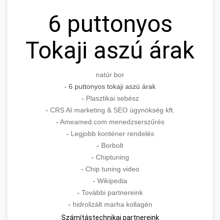
6 puttonyos
Tokaji aszú árak
natúr bor
- 6 puttonyos tokaji aszú árak
-
Plasztikai sebész
-
CRS AI marketing & SEO ügynökség kft.
-
Ameamed.com menedzserszűrés
-
Legjobb konténer rendelés
-
Borbolt
-
Chiptuning
-
Chip tuning video
-
Wikipedia
-
További partnereink
-
hidrolizált marha kollagén
Számítástechnikai partnereink