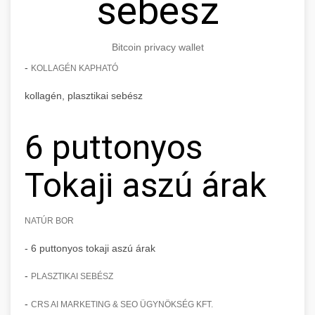
sebész
Bitcoin privacy wallet
-
KOLLAGÉN KAPHATÓ
kollagén, plasztikai sebész
6 puttonyos
Tokaji aszú árak
NATÚR BOR
- 6 puttonyos tokaji aszú árak
-
PLASZTIKAI SEBÉSZ
-
CRS AI MARKETING & SEO ÜGYNÖKSÉG KFT.