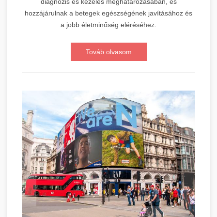
diagnózis és kezelés meghatározásában, és
hozzájárulnak a betegek egészségének javításához és
a jobb életminőség eléréséhez.
Továb olvasom