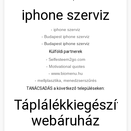
iphone szerviz
-
iphone szerviz
-
Budapest iphone szerviz
- Budapest iphone szerviz
Külföldi partnerek
-
Selfesteem2go.com
-
Motivational quotes
-
www.biomenu.hu
-
mellplasztika, menedzserszűrés
TANÁCSADÁS a következő településeken:
Táplálékkiegészítő
webáruház