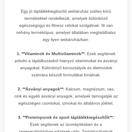
Egy jó táplálékkiegészítő webáruház széles körű
termékekkel rendelkezik, amelyek különböző
egészségügyi és fitnesz célokat szolgálnak. Itt van
néhány terméktípus, amelyet általában megtalálhatsz
egy ilyen webáruházban:
1. **Vitaminok és Multivitaminok**:
Ezek segítenek
pótolni a táplálkozásból hiányzó vitaminokat és ásványi
anyagokat. Különböző korosztályok és életmódok
számára készült formulákat kínálnak.
2. **Ásványi anyagok**:
Kalcium, magnézium, vas,
cink és egyéb ásványi anyagok, amelyek támogatják az
egészséges csontokat, izmokat és általános jólétet.
3. **Proteinporok és sport táplálékkiegészítők**:
Ezek segítenek az izomépítésben és a
regenerálódásban edzések után. Tartalmazhatnak