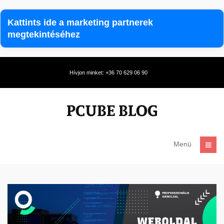
Kattints ide a marketing partnerek
megtekintéséhez
Hívjon minket: +36 70 629 06 90
Menü