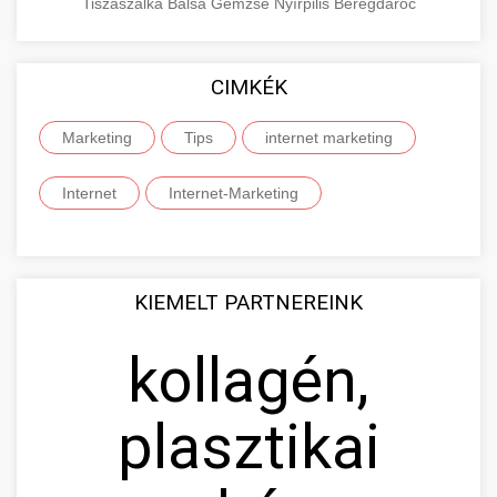
Tiszaszalka
Balsa
Gemzse
Nyírpilis
Beregdaróc
CIMKÉK
Marketing
Tips
internet marketing
Internet
Internet-Marketing
KIEMELT PARTNEREINK
kollagén,
plasztikai