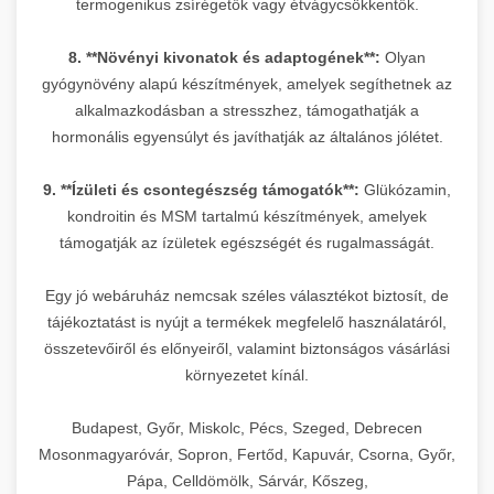
termogenikus zsírégetők vagy étvágycsökkentők.
8. **Növényi kivonatok és adaptogének**:
Olyan
gyógynövény alapú készítmények, amelyek segíthetnek az
alkalmazkodásban a stresszhez, támogathatják a
hormonális egyensúlyt és javíthatják az általános jólétet.
9. **Ízületi és csontegészség támogatók**:
Glükózamin,
kondroitin és MSM tartalmú készítmények, amelyek
támogatják az ízületek egészségét és rugalmasságát.
Egy jó webáruház nemcsak széles választékot biztosít, de
tájékoztatást is nyújt a termékek megfelelő használatáról,
összetevőiről és előnyeiről, valamint biztonságos vásárlási
környezetet kínál.
Budapest, Győr, Miskolc, Pécs, Szeged, Debrecen
Mosonmagyaróvár, Sopron, Fertőd, Kapuvár, Csorna, Győr,
Pápa, Celldömölk, Sárvár, Kőszeg,