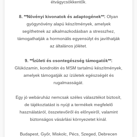
étvágycsökkentők.
8. **Növényi kivonatok és adaptogének**:
Olyan
gyógynövény alapú készítmények, amelyek
segíthetnek az alkalmazkodásban a stresszhez,
támogathatják a hormonális egyensúlyt és javíthatják
az általános jólétet.
9. **Ízületi és csontegészség támogatók**:
Glükózamin, kondroitin és MSM tartalmú készítmények,
amelyek támogatják az ízületek egészségét és
rugalmasságát.
Egy jó webáruház nemcsak széles választékot biztosít,
de tájékoztatást is nyújt a termékek megfelelő
használatáról, összetevőiről és előnyeiről, valamint
biztonságos vásárlási környezetet kínál.
Budapest, Győr, Miskolc, Pécs, Szeged, Debrecen