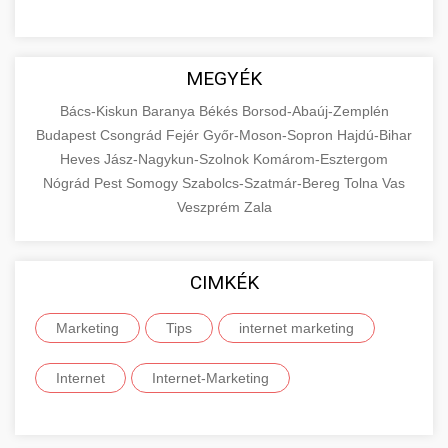
MEGYÉK
Bács-Kiskun
Baranya
Békés
Borsod-Abaúj-Zemplén
Budapest
Csongrád
Fejér
Győr-Moson-Sopron
Hajdú-Bihar
Heves
Jász-Nagykun-Szolnok
Komárom-Esztergom
Nógrád
Pest
Somogy
Szabolcs-Szatmár-Bereg
Tolna
Vas
Veszprém
Zala
CIMKÉK
Marketing
Tips
internet marketing
Internet
Internet-Marketing