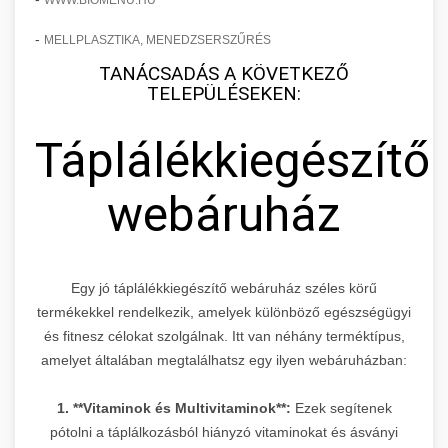
WWW.BIOMENU.HU
-
MELLPLASZTIKA, MENEDZSERSZŰRÉS
TANÁCSADÁS A KÖVETKEZŐ
TELEPÜLÉSEKEN:
Táplálékkiegészítő
webáruház
Egy jó táplálékkiegészítő webáruház széles körű
termékekkel rendelkezik, amelyek különböző egészségügyi
és fitnesz célokat szolgálnak. Itt van néhány terméktípus,
amelyet általában megtalálhatsz egy ilyen webáruházban:
1. **Vitaminok és Multivitaminok**:
Ezek segítenek
pótolni a táplálkozásból hiányzó vitaminokat és ásványi