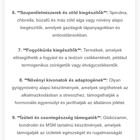
6. **Szuperélelmiszerek és zöld kiegészítők**:
Spirulina,
chlorella, búzafű és más zöld alga vagy növény alapú
kiegészítők, amelyek gazdagok tápanyagokban és
antioxidánsokban.
7. **Fogyókúrás kiegészítők**:
Termékek, amelyek
elősegíthetik a fogyást és a testzsír csökkentését, például
termogenikus zsírégetők vagy étvágycsökkentők.
8. **Növényi kivonatok és adaptogének**:
Olyan
gyógynövény alapú készítmények, amelyek segíthetnek az
alkalmazkodásban a stresszhez, támogathatják a
hormonális egyensúlyt és javíthatják az általános jólétet.
9. **Ízületi és csontegészség támogatók**:
Glükózamin,
kondroitin és MSM tartalmú készítmények, amelyek
támogatják az ízületek egészségét és rugalmasságát.