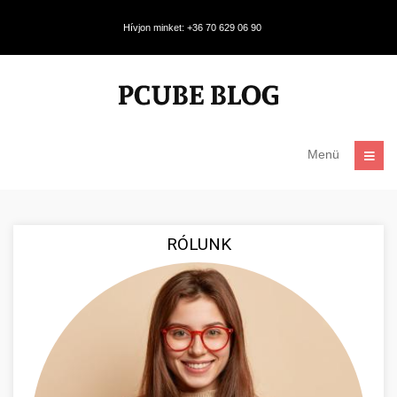
Hívjon minket: +36 70 629 06 90
Menü
RÓLUNK