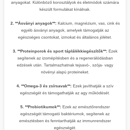
anyagokat. Különböző korosztályok és életmódok számára
készült formulákat kínálnak.
2. **Ásványi anyagok**:
Kalcium, magnézium, vas, cink és
egyéb ásványi anyagok, amelyek támogatják az
egészséges csontokat, izmokat és általános jólétet.
3. **Proteinporok és sport táplálékkiegészítők**:
Ezek
segítenek az izomépítésben és a regenerálódásban
edzések után. Tartalmazhatnak tejsavó-, szója- vagy
növényi alapú proteineket.
4. **Omega-3 és zsírsavak**:
Ezek javíthatják a szív
egészségét és támogathatják az agy működését.
5. **Probiotikumok**:
Ezek az emésztőrendszer
egészségét támogató baktériumok, segítenek az
emésztésben és fenntarthatják az immunrendszer
egészségét.