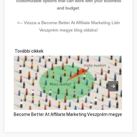
customizable options that can work with your business
and budget.
<-- Vissza a Become Better At Affiliate Marketing Litér
Veszprém megye blog oldalra!
További cikkek
Become Better At Affiliate Marketing Veszprém megye
Műany