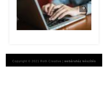
Développement personnel Szabolcs-Szatmár-Bereg megy
Copyright © 2021
Roth Creative |
webáruház készítés