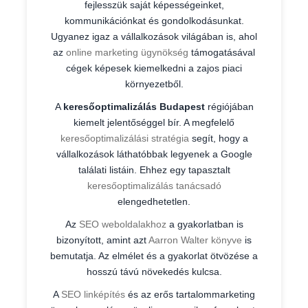
fejlesszük saját képességeinket,
kommunikációnkat és gondolkodásunkat.
Ugyanez igaz a vállalkozások világában is, ahol
az
online marketing ügynökség
támogatásával
cégek képesek kiemelkedni a zajos piaci
környezetből.
A
keresőoptimalizálás Budapest
régiójában
kiemelt jelentőséggel bír. A megfelelő
keresőoptimalizálási stratégia
segít, hogy a
vállalkozások láthatóbbak legyenek a Google
találati listáin. Ehhez egy tapasztalt
keresőoptimalizálás tanácsadó
elengedhetetlen.
Az
SEO weboldalakhoz
a gyakorlatban is
bizonyított, amint azt
Aarron Walter könyve
is
bemutatja. Az elmélet és a gyakorlat ötvözése a
hosszú távú növekedés kulcsa.
A
SEO linképítés
és az erős tartalommarketing