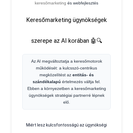
keresőmarketing
és webfejlesztés
kapcsolatáról:
Keresőmarketing ügynökségek
szerepe az AI korában 🤖🔍
Az AI megváltoztatja a keresőmotorok
működését: a kulcsszó-centrikus
megközelítést az
entitás- és
szándékalapú
értelmezés váltja fel.
Ebben a környezetben a keresőmarketing
ügynökségek stratégiai partnerré lépnek
elő.
Miért lesz kulcsfontosságú az ügynökségi