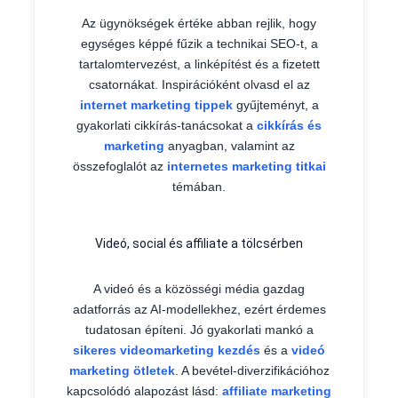
Az ügynökségek értéke abban rejlik, hogy
egységes képpé fűzik a technikai SEO-t, a
tartalomtervezést, a linképítést és a fizetett
csatornákat. Inspirációként olvasd el az
internet marketing tippek
gyűjteményt, a
gyakorlati cikkírás-tanácsokat a
cikkírás és
marketing
anyagban, valamint az
összefoglalót az
internetes marketing titkai
témában.
Videó, social és affiliate a tölcsérben
A videó és a közösségi média gazdag
adatforrás az AI-modellekhez, ezért érdemes
tudatosan építeni. Jó gyakorlati mankó a
sikeres videomarketing kezdés
és a
videó
marketing ötletek
. A bevétel-diverzifikációhoz
kapcsolódó alapozást lásd:
affiliate marketing