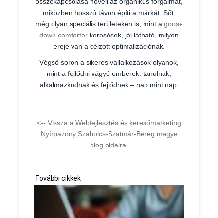
összekapcsolása növeli az organikus forgalmat,
miközben hosszú távon építi a márkát. Sőt,
még olyan speciális területeken is, mint a
goose
down comforter
keresések, jól látható, milyen
ereje van a célzott optimalizációnak.
Végső soron a sikeres vállalkozások olyanok,
mint a fejlődni vágyó emberek: tanulnak,
alkalmazkodnak és fejlődnek – nap mint nap.
<-- Vissza a Webfejlesztés és keresőmarketing
Nyírpazony Szabolcs-Szatmár-Bereg megye
blog oldalra!
További cikkek