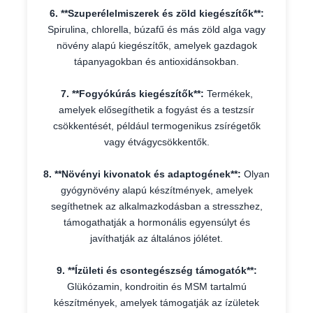
6. **Szuperélelmiszerek és zöld kiegészítők**:
Spirulina, chlorella, búzafű és más zöld alga vagy
növény alapú kiegészítők, amelyek gazdagok
tápanyagokban és antioxidánsokban.
7. **Fogyókúrás kiegészítők**:
Termékek,
amelyek elősegíthetik a fogyást és a testzsír
csökkentését, például termogenikus zsírégetők
vagy étvágycsökkentők.
8. **Növényi kivonatok és adaptogének**:
Olyan
gyógynövény alapú készítmények, amelyek
segíthetnek az alkalmazkodásban a stresszhez,
támogathatják a hormonális egyensúlyt és
javíthatják az általános jólétet.
9. **Ízületi és csontegészség támogatók**:
Glükózamin, kondroitin és MSM tartalmú
készítmények, amelyek támogatják az ízületek