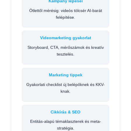
Kampány lépései
Ötlettől mérésig: videós tölcsér AI-barát
felépítése.
Videomarketing gyakorlat
Storyboard, CTA, mérőszámok és kreatív
tesztelés.
Marketing tippek
Gyakorlati checklist új belépőknek és KKV-
knak.
Cikkírás & SEO
Entitás-alapú témaklaszterek és meta-
stratégia.