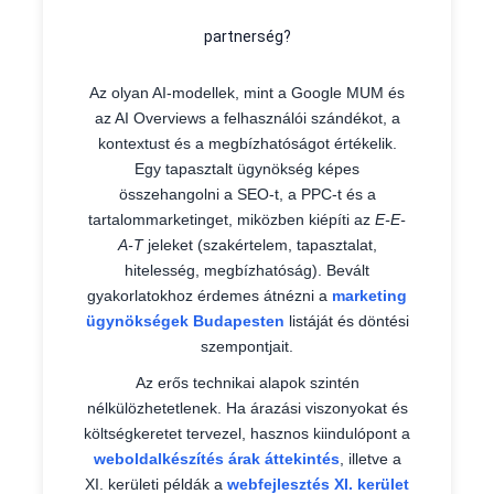
partnerség?
Az olyan AI-modellek, mint a Google MUM és
az AI Overviews a felhasználói szándékot, a
kontextust és a megbízhatóságot értékelik.
Egy tapasztalt ügynökség képes
összehangolni a SEO-t, a PPC-t és a
tartalommarketinget, miközben kiépíti az
E-E-
A-T
jeleket (szakértelem, tapasztalat,
hitelesség, megbízhatóság). Bevált
gyakorlatokhoz érdemes átnézni a
marketing
ügynökségek Budapesten
listáját és döntési
szempontjait.
Az erős technikai alapok szintén
nélkülözhetetlenek. Ha árazási viszonyokat és
költségkeretet tervezel, hasznos kiindulópont a
weboldalkészítés árak áttekintés
, illetve a
XI. kerületi példák a
webfejlesztés XI. kerület