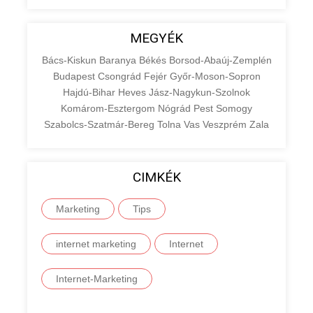
MEGYÉK
Bács-Kiskun
Baranya
Békés
Borsod-Abaúj-Zemplén
Budapest
Csongrád
Fejér
Győr-Moson-Sopron
Hajdú-Bihar
Heves
Jász-Nagykun-Szolnok
Komárom-Esztergom
Nógrád
Pest
Somogy
Szabolcs-Szatmár-Bereg
Tolna
Vas
Veszprém
Zala
CIMKÉK
Marketing
Tips
internet marketing
Internet
Internet-Marketing