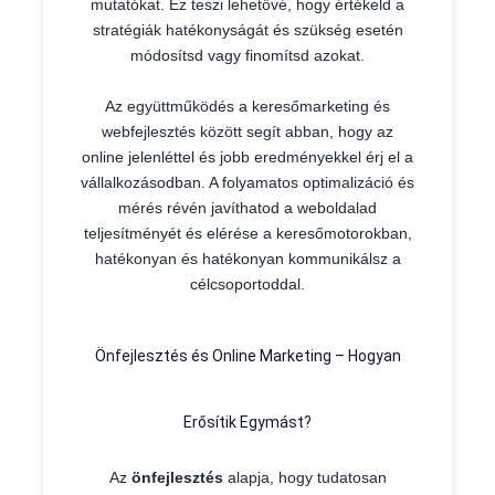
mutatókat. Ez teszi lehetővé, hogy értékeld a
stratégiák hatékonyságát és szükség esetén
módosítsd vagy finomítsd azokat.
Az együttműködés a keresőmarketing és
webfejlesztés között segít abban, hogy az
online jelenléttel és jobb eredményekkel érj el a
vállalkozásodban. A folyamatos optimalizáció és
mérés révén javíthatod a weboldalad
teljesítményét és elérése a keresőmotorokban,
hatékonyan és hatékonyan kommunikálsz a
célcsoportoddal.
Önfejlesztés és Online Marketing – Hogyan
Erősítik Egymást?
Az
önfejlesztés
alapja, hogy tudatosan