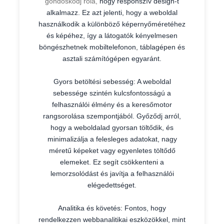
gondoskodj róla,
hogy responszív design-t
alkalmazz. Ez azt jelenti, hogy a weboldal
használkodik a különböző képernyőméretéhez
és képéhez, így a látogatók kényelmesen
böngészhetnek mobiltelefonon, táblagépen és
asztali számítógépen egyaránt.
Gyors betöltési sebesség: A weboldal
sebessége szintén kulcsfontosságú a
felhasználói élmény és a keresőmotor
rangsorolása szempontjából. Győződj arról,
hogy a weboldalad gyorsan töltődik, és
minimalizálja a felesleges adatokat, nagy
méretű képeket vagy egyenletes töltődő
elemeket. Ez segít csökkenteni a
lemorzsolódást és javítja a felhasználói
elégedettséget.
Analitika és követés: Fontos, hogy
rendelkezzen webbanalitikai eszközökkel, mint