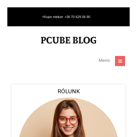
Hívjon minket: +36 70 629 06 90
Menü
RÓLUNK