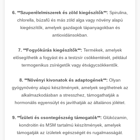
6. **Szuperélelmiszerek és zöld kiegészítők**:
Spirulina,
chlorella, búzafű és más zöld alga vagy növény alapú
kiegészítők, amelyek gazdagok tápanyagokban és
antioxidánsokban.
7. **Fogyókúrás kiegészítők**:
Termékek, amelyek
elősegíthetik a fogyást és a testzsír csökkentését, például
termogenikus zsírégetők vagy étvágycsökkentők.
8. **Növényi kivonatok és adaptogének**:
Olyan
gyógynövény alapú készítmények, amelyek segíthetnek az
alkalmazkodásban a stresszhez, támogathatják a
hormonális egyensúlyt és javíthatják az általános jólétet.
9. **Ízületi és csontegészség támogatók**:
Glükózamin,
kondroitin és MSM tartalmú készítmények, amelyek
támogatják az ízületek egészségét és rugalmasságát.