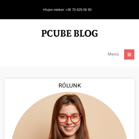
Hívjon minket: +36 70 629 06 90
Menü
RÓLUNK