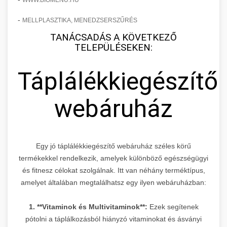
WWW.BIOMENU.HU
-
MELLPLASZTIKA, MENEDZSERSZŰRÉS
TANÁCSADÁS A KÖVETKEZŐ
TELEPÜLÉSEKEN:
Táplálékkiegészítő
webáruház
Egy jó táplálékkiegészítő webáruház széles körű
termékekkel rendelkezik, amelyek különböző egészségügyi
és fitnesz célokat szolgálnak. Itt van néhány terméktípus,
amelyet általában megtalálhatsz egy ilyen webáruházban:
1. **Vitaminok és Multivitaminok**:
Ezek segítenek
pótolni a táplálkozásból hiányzó vitaminokat és ásványi