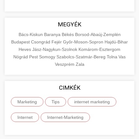
MEGYÉK
Bács-Kiskun
Baranya
Békés
Borsod-Abaúj-Zemplén
Budapest
Csongrád
Fejér
Győr-Moson-Sopron
Hajdú-Bihar
Heves
Jász-Nagykun-Szolnok
Komárom-Esztergom
Nógrád
Pest
Somogy
Szabolcs-Szatmár-Bereg
Tolna
Vas
Veszprém
Zala
CIMKÉK
Marketing
Tips
internet marketing
Internet
Internet-Marketing