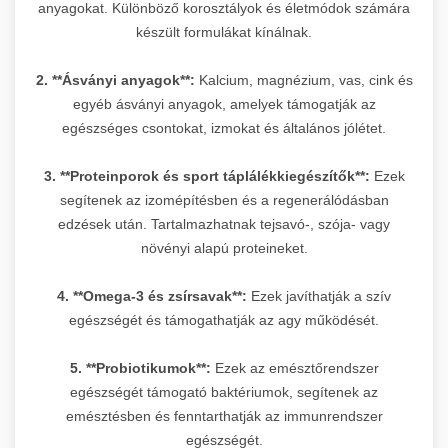
anyagokat. Különböző korosztályok és életmódok számára
készült formulákat kínálnak.
2. **Ásványi anyagok**:
Kalcium, magnézium, vas, cink és
egyéb ásványi anyagok, amelyek támogatják az
egészséges csontokat, izmokat és általános jólétet.
3. **Proteinporok és sport táplálékkiegészítők**:
Ezek
segítenek az izomépítésben és a regenerálódásban
edzések után. Tartalmazhatnak tejsavó-, szója- vagy
növényi alapú proteineket.
4. **Omega-3 és zsírsavak**:
Ezek javíthatják a szív
egészségét és támogathatják az agy működését.
5. **Probiotikumok**:
Ezek az emésztőrendszer
egészségét támogató baktériumok, segítenek az
emésztésben és fenntarthatják az immunrendszer
egészségét.