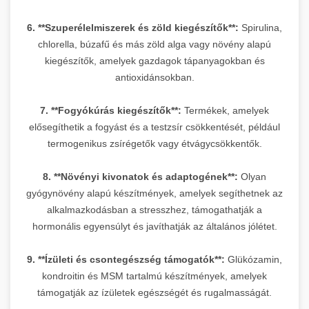
6. **Szuperélelmiszerek és zöld kiegészítők**:
Spirulina,
chlorella, búzafű és más zöld alga vagy növény alapú
kiegészítők, amelyek gazdagok tápanyagokban és
antioxidánsokban.
7. **Fogyókúrás kiegészítők**:
Termékek, amelyek
elősegíthetik a fogyást és a testzsír csökkentését, például
termogenikus zsírégetők vagy étvágycsökkentők.
8. **Növényi kivonatok és adaptogének**:
Olyan
gyógynövény alapú készítmények, amelyek segíthetnek az
alkalmazkodásban a stresszhez, támogathatják a
hormonális egyensúlyt és javíthatják az általános jólétet.
9. **Ízületi és csontegészség támogatók**:
Glükózamin,
kondroitin és MSM tartalmú készítmények, amelyek
támogatják az ízületek egészségét és rugalmasságát.