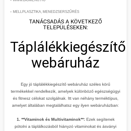
WWW.BIOMENU.HU
-
MELLPLASZTIKA, MENEDZSERSZŰRÉS
TANÁCSADÁS A KÖVETKEZŐ
TELEPÜLÉSEKEN:
Táplálékkiegészítő
webáruház
Egy jó táplálékkiegészítő webáruház széles körű
termékekkel rendelkezik, amelyek különböző egészségügyi
és fitnesz célokat szolgálnak. Itt van néhány terméktípus,
amelyet általában megtalálhatsz egy ilyen webáruházban:
1. **Vitaminok és Multivitaminok**:
Ezek segítenek
pótolni a táplálkozásból hiányzó vitaminokat és ásványi