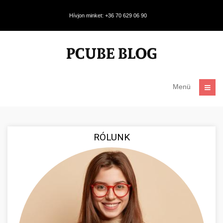
Hívjon minket: +36 70 629 06 90
Menü
RÓLUNK