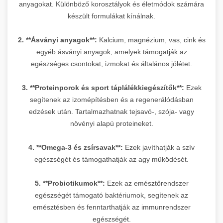
anyagokat. Különböző korosztályok és életmódok számára
készült formulákat kínálnak.
2. **Ásványi anyagok**:
Kalcium, magnézium, vas, cink és
egyéb ásványi anyagok, amelyek támogatják az
egészséges csontokat, izmokat és általános jólétet.
3. **Proteinporok és sport táplálékkiegészítők**:
Ezek
segítenek az izomépítésben és a regenerálódásban
edzések után. Tartalmazhatnak tejsavó-, szója- vagy
növényi alapú proteineket.
4. **Omega-3 és zsírsavak**:
Ezek javíthatják a szív
egészségét és támogathatják az agy működését.
5. **Probiotikumok**:
Ezek az emésztőrendszer
egészségét támogató baktériumok, segítenek az
emésztésben és fenntarthatják az immunrendszer
egészségét.