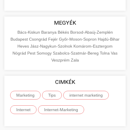
MEGYÉK
Bács-Kiskun
Baranya
Békés
Borsod-Abaúj-Zemplén
Budapest
Csongrád
Fejér
Győr-Moson-Sopron
Hajdú-Bihar
Heves
Jász-Nagykun-Szolnok
Komárom-Esztergom
Nógrád
Pest
Somogy
Szabolcs-Szatmár-Bereg
Tolna
Vas
Veszprém
Zala
CIMKÉK
Marketing
Tips
internet marketing
Internet
Internet-Marketing