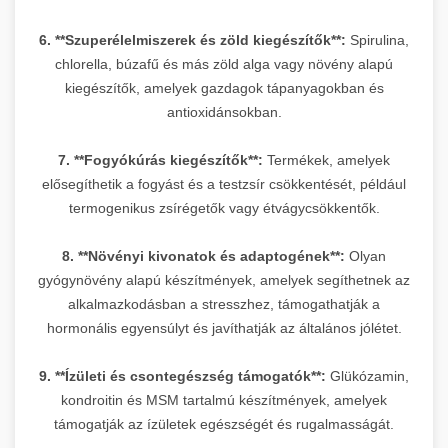
6. **Szuperélelmiszerek és zöld kiegészítők**:
Spirulina,
chlorella, búzafű és más zöld alga vagy növény alapú
kiegészítők, amelyek gazdagok tápanyagokban és
antioxidánsokban.
7. **Fogyókúrás kiegészítők**:
Termékek, amelyek
elősegíthetik a fogyást és a testzsír csökkentését, például
termogenikus zsírégetők vagy étvágycsökkentők.
8. **Növényi kivonatok és adaptogének**:
Olyan
gyógynövény alapú készítmények, amelyek segíthetnek az
alkalmazkodásban a stresszhez, támogathatják a
hormonális egyensúlyt és javíthatják az általános jólétet.
9. **Ízületi és csontegészség támogatók**:
Glükózamin,
kondroitin és MSM tartalmú készítmények, amelyek
támogatják az ízületek egészségét és rugalmasságát.