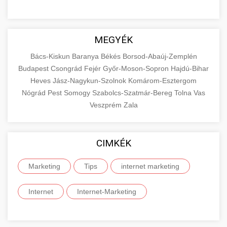
MEGYÉK
Bács-Kiskun
Baranya
Békés
Borsod-Abaúj-Zemplén
Budapest
Csongrád
Fejér
Győr-Moson-Sopron
Hajdú-Bihar
Heves
Jász-Nagykun-Szolnok
Komárom-Esztergom
Nógrád
Pest
Somogy
Szabolcs-Szatmár-Bereg
Tolna
Vas
Veszprém
Zala
CIMKÉK
Marketing
Tips
internet marketing
Internet
Internet-Marketing