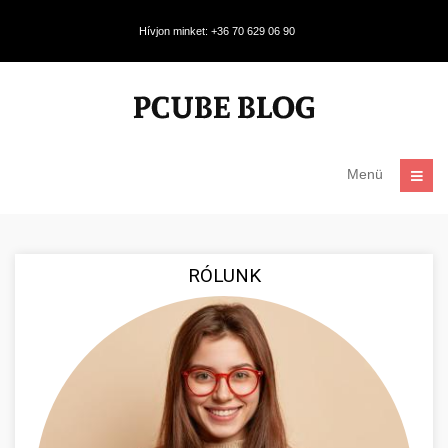
Hívjon minket: +36 70 629 06 90
Menü
RÓLUNK