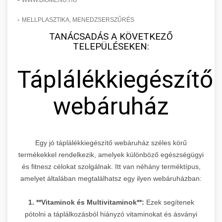
WWW.BIOMENU.HU
-
MELLPLASZTIKA, MENEDZSERSZŰRÉS
TANÁCSADÁS A KÖVETKEZŐ
TELEPÜLÉSEKEN:
Táplálékkiegészítő
webáruház
Egy jó táplálékkiegészítő webáruház széles körű
termékekkel rendelkezik, amelyek különböző egészségügyi
és fitnesz célokat szolgálnak. Itt van néhány terméktípus,
amelyet általában megtalálhatsz egy ilyen webáruházban:
1. **Vitaminok és Multivitaminok**:
Ezek segítenek
pótolni a táplálkozásból hiányzó vitaminokat és ásványi