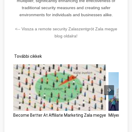
multiplier, significantly enhancing the effectiveness of
traditional security measures and creating safer
environments for individuals and businesses alike.
<-- Vissza a remote security Zalaszentgrót Zala megye
blog oldalra!
További cikkek
Become Better At Affiliate Marketing Zala megye
Milyen egy j