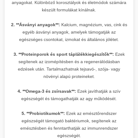
anyagokat. Különböző korosztályok és életmódok számára
készült formulákat kínálnak.
2. **Ásványi anyagok**:
Kalcium, magnézium, vas, cink és
egyéb ásványi anyagok, amelyek támogatják az
egészséges csontokat, izmokat és általános jólétet.
3. **Proteinporok és sport táplálékkiegészítők**:
Ezek
segítenek az izomépítésben és a regenerálódásban
edzések után. Tartalmazhatnak tejsavó-, szója- vagy
növényi alapú proteineket.
4. **Omega-3 és zsírsavak**:
Ezek javíthatják a szív
egészségét és támogathatják az agy működését.
5. **Probiotikumok**:
Ezek az emésztőrendszer
egészségét támogató baktériumok, segítenek az
emésztésben és fenntarthatják az immunrendszer
egészségét.