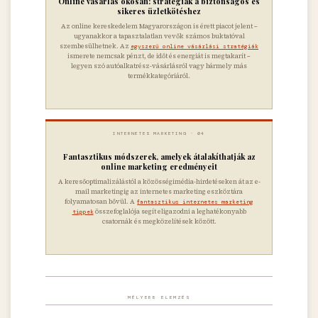
Online vásárlás okosan: stratégiák a biztonságos és
sikeres üzletkötéshez
Az online kereskedelem Magyarországon is érett piacot jelent –
ugyanakkor a tapasztalatlan vevők számos buktatóval
szembesülhetnek. Az
egyszerű online vásárlási stratégiák
ismerete nemcsak pénzt, de időt és energiát is megtakarít –
legyen szó autóalkatrész-vásárlásról vagy bármely más
termékkategóriáról.
INTERNETES MARKETING · 04
Fantasztikus módszerek, amelyek átalakíthatják az
online marketing eredményeit
A keresőoptimalizálástól a közösségimédia-hirdetéseken át az e-
mail marketingig az internetes marketing eszköztára
folyamatosan bővül. A
fantasztikus internetes marketing
összefoglalója segít eligazodni a leghatékonyabb
tippek
csatornák és megközelítések között.
MÉLYEBB ELEMZÉS