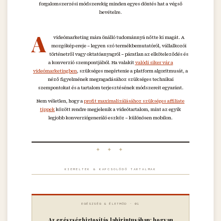
forgalomszerzési módszerekig minden egyes döntés hat a végső
bevételre.
A
videómarketing mára önálló tudománnyá nőtte ki magát. A
mozgókép ereje – legyen szó termékbemutatóról, vállalkozói
történetről vagy oktatóanyagról – páratlan az elköteleződés és
a konverzió szempontjából. Ha valakit
valódi siker vár a
videómarketingben
, szükséges megértenie a platform algoritmusát, a
néző figyelmének megragadásához szükséges technikai
szempontokat és a tartalom terjesztésének módszereit egyaránt.
Nem véletlen, hogy a
profit maximalizálásához szükséges affiliate
tippek
között rendre megjelenik a videótartalom, mint az egyik
legjobb konverziógeneráló eszköz – különösen mobilon.
✦ ✦ ✦
KIEMELTEK & KAPCSOLÓDÓ TARTALMAK
EGÉSZSÉG & ÉLETMÓD · 01
Az egészségbiztosítás labirintusában: hogyan