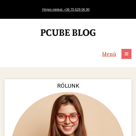
Hívjon minket: +36 70 629 06 90
Menü
RÓLUNK