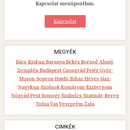
Kapcsolat menüpontban.
Kapcsolat
MEGYÉK
Bács-Kiskun
Baranya
Békés
Borsod-Abaúj-
Zemplén
Budapest
Csongrád
Fejér
Győr-
Moson-Sopron
Hajdú-Bihar
Heves
Jász-
Nagykun-Szolnok
Komárom-Esztergom
Nógrád
Pest
Somogy
Szabolcs-Szatmár-Bereg
Tolna
Vas
Veszprém
Zala
CIMKÉK