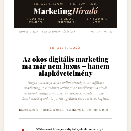
SZERKESZTŐI KIADÁS · PR TARTALOM · 2025
Marketing
Híradó
DIGITÁLIS
ONLINE
AFFILIATE &
STRATÉGIA
KERESKEDELEM
VIDEO
BUDAPEST, 2025 · SZERKESZTŐI PR KÜLÖNSZÁM
VOL. IV · NO. 12
SZERKESZTŐI ELEMZÉS
Az okos digitális marketing
ma már nem luxus – hanem
alapkövetelmény
Hogyan alakítja át az online stratégia, az affiliate
marketing, a videómarketing és az intelligens vásárlói
döntések világa a magyar vállalkozók mindennapjait?
Szerkesztőségünk tíz forrást gyűjtött össze a teljes képhez.
SZERKESZTŐSÉG · DIGITÁLIS ÜZLETI ROVAT
OLVASÁSI IDŐ: KB. 5 PERC
2020-as évek közepén a digitális jelenlét nem csupán