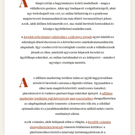
A
kiegészítője a hagyományos üzleti modellnek – maga a
vállalkozás gerince. Akár egy budapesti szolgáltatócégről, akár
egy webshopról van szó, az online láthatóság és a gondosan
megtervezett kommunikáció ma már döntő versenyelőnyt jelent.
Azok, akik időben felismerték ezt, ma stabil bevételi forrásokkal és
hűséges ügyfélkörrel rendelkeznek.
A
legjobb teljesítmény eléréséhez szükséges tippek
egyre inkább az
adatalapú döntéshozáson és a következetes márkakommunikáción
alapulnak. Egy szerkesztői összefoglaló szerint azok a vállalkozások
járnak az élen, amelyek egyszerre képesek kezelni az
ügyfélkapcsolatokat, az online tartalmakat és az árképzést – mindezt
egységes stratégia mentén.
A
z affiliate marketing területe talán az egyik leggyorsabban
növekvő bevételi csatorna a digitális térben. Ugyanakkor a
siker nem magától értetődő: rendszeres tanulást,
piacelemzést és tudatos partneri kapcsolatokat igényel. A
affiliate
marketing területén való képzettség megszerzéséhez
elengedhetetlen
az alapfogalmak mély ismerete: a konverziós tölcsér, a céloldal-
optimalizálás és a jutalékmodellek értelmezése nélkül nehéz tartós
eredményt elérni.
Azok számára, akik belépnek ebbe a világba, a
kezdők számára
elengedhetetlen lépések
ismerete különösen kritikus: a
platformválasztástól a minőségi tartalomgyártáson át a