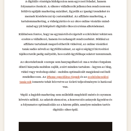
A digitális stratégia kidolgozása nem egyszeri feladat, hanem
folyamatos iteráció. A sikeres vállalkozók jellemzően rendszeresen
felülvizsgálják marketing-mixüket, figyelik az iparági trendeket és
mernek kísérletezni új csatornákkal. Az affiliate marketing, a
tartalommarketing, a videógyártás és az okos online vásárlás mind-
mind egy jól felépített digitális ökoszisztéma alkotóelemei.
Különösen fontos, hogy ne egymástól elszigetelt eszközként tekintsen
ezekre a vállalkozó, hanem összehangolt rendszerként. Például az
affiliate tartalmak megerősíthetők videóval, az online vásárlási
tanácsadás növeli az ügyfélbizalmat, az egészségügyi biztosítási
tájékoztatók pedig mélyebb, hosszabb ügyfélkapcsolatot teremtenek.
Az okostelefonok szerepe sem hanyagolható el: ma a webes forgalom
döntő hányada mobilon zajlik, ezért minden tartalom – legyen az blog,
videó vagy webshop-oldal – mobilra optimalizált megjelenéssel kell
rendelkezzen. Az
iPhone-specifikus tippek
és az
eszközkezelési
tanácsok
ismerete tehát közvetve az üzleti teljesítményre is hatással
van.
Végül: a legjobb marketing sem működik megfelelő mérés és nyomon
követés nélkül. Az adatok elemzése, a konverziós arányok figyelése és
a folyamatos optimalizálás az a három pillér, amelyre minden tartós
digitális siker épül.