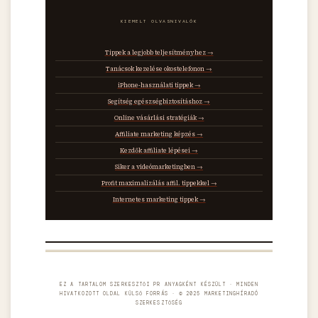
KIEMELT OLVASNIVALÓK
Tippek a legjobb teljesítményhez →
Tanácsok kezelése okostelefonon →
iPhone-használati tippek →
Segítség egészségbiztosításhoz →
Online vásárlási stratégiák →
Affiliate marketing képzés →
Kezdők affiliate lépései →
Siker a videómarketingben →
Profit maximalizálás affil. tippekkel →
Internetes marketing tippek →
EZ A TARTALOM SZERKESZTŐI PR ANYAGKÉNT KÉSZÜLT · MINDEN
HIVATKOZOTT OLDAL KÜLSŐ FORRÁS · © 2025 MARKETINGHÍRADÓ
SZERKESZTŐSÉG