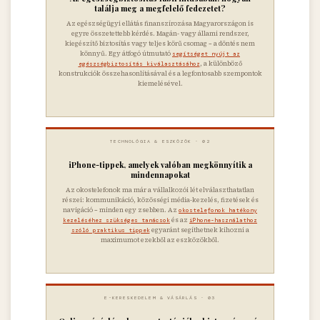
találja meg a megfelelő fedezetet?
Az egészségügyi ellátás finanszírozása Magyarországon is
egyre összetettebb kérdés. Magán- vagy állami rendszer,
kiegészítő biztosítás vagy teljes körű csomag – a döntés nem
könnyű. Egy átfogó útmutató
segítséget nyújt az
, a különböző
egészségbiztosítás kiválasztásához
konstrukciók összehasonlításával és a legfontosabb szempontok
kiemelésével.
TECHNOLÓGIA & ESZKÖZÖK · 02
iPhone-tippek, amelyek valóban megkönnyítik a
mindennapokat
Az okostelefonok ma már a vállalkozói lét elválaszthatatlan
részei: kommunikáció, közösségi média-kezelés, fizetések és
navigáció – minden egy zsebben. Az
okostelefonok hatékony
és az
kezeléséhez szükséges tanácsok
iPhone-használathoz
egyaránt segíthetnek kihozni a
szóló praktikus tippek
maximumot ezekből az eszközökből.
E-KERESKEDELEM & VÁSÁRLÁS · 03