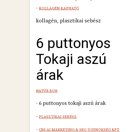
-
KOLLAGÉN KAPHATÓ
kollagén, plasztikai sebész
6 puttonyos
Tokaji aszú
árak
NATÚR BOR
- 6 puttonyos tokaji aszú árak
-
PLASZTIKAI SEBÉSZ
-
CRS AI MARKETING & SEO ÜGYNÖKSÉG KFT.