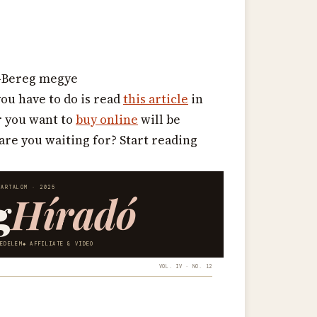
r-Bereg megye
you have to do is read
this article
in
r you want to
buy online
will be
 are you waiting for? Start reading
TARTALOM · 2025
g
Híradó
KEDELEM
AFFILIATE & VIDEO
VOL. IV · NO. 12