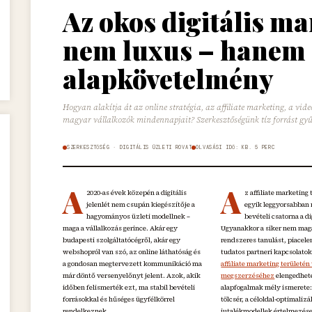
Az okos digitális m
nem luxus – hanem
alapkövetelmény
Hogyan alakítja át az online stratégia, az affiliate marketing, a vid
magyar vállalkozók mindennapjait? Szerkesztőségünk tíz forrást gyűjt
SZERKESZTŐSÉG · DIGITÁLIS ÜZLETI ROVAT
OLVASÁSI IDŐ: KB. 5 PERC
A
A
2020-as évek közepén a digitális
z affiliate marketing 
jelenlét nem csupán kiegészítője a
egyik leggyorsabban
hagyományos üzleti modellnek –
bevételi csatorna a di
maga a vállalkozás gerince. Akár egy
Ugyanakkor a siker nem magá
budapesti szolgáltatócégről, akár egy
rendszeres tanulást, piacel
webshopról van szó, az online láthatóság és
tudatos partneri kapcsolatok
a gondosan megtervezett kommunikáció ma
affiliate marketing területén
már döntő versenyelőnyt jelent. Azok, akik
megszerzéséhez
elengedhet
időben felismerték ezt, ma stabil bevételi
alapfogalmak mély ismerete:
forrásokkal és hűséges ügyfélkörrel
tölcsér, a céloldal-optimalizá
rendelkeznek.
jutalékmodellek értelmezése