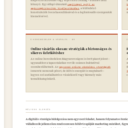
kiegészítő biztosítás vagy teljes körű csomag – a döntés nem
n
könnyű. Egy átfogó útmutató
segítséget nyújt az
k
, a különböző
egészségbiztosítás kiválasztásához
s
konstrukciók összehasonlításával és a legfontosabb szempontok
kiemelésével.
E-KERESKEDELEM & VÁSÁRLÁS · 03
Online vásárlás okosan: stratégiák a biztonságos és
sikeres üzletkötéshez
Az online kereskedelem Magyarországon is érett piacot jelent –
A
ugyanakkor a tapasztalatlan vevők számos buktatóval
m
szembesülhetnek. Az
f
egyszerű online vásárlási stratégiák
ismerete nemcsak pénzt, de időt és energiát is megtakarít –
t
legyen szó autóalkatrész-vásárlásról vagy bármely más
c
termékkategóriáról.
MÉLYEBB ELEMZÉS
A digitális stratégia kidolgozása nem egyszeri feladat, hanem folyamatos iterác
vállalkozók jellemzően rendszeresen felülvizsgálják marketing-mixüket, figyel