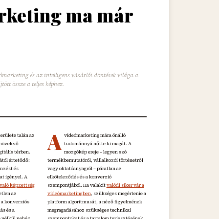
arketing ma már
eómarketing és az intelligens vásárlói döntések világa a
ött össze a teljes képhez.
A
területe talán az
videómarketing mára önálló
 növekvő
tudománnyá nőtte ki magát. A
gitális térben.
mozgókép ereje – legyen szó
tól értetődő:
termékbemutatóról, vállalkozói történetről
emzést és
vagy oktatóanyagról – páratlan az
at igényel. A
elköteleződés és a konverzió
 való képzettség
szempontjából. Ha valakit
valódi siker vár a
etlen az
videómarketingben
, szükséges megértenie a
 a konverziós
platform algoritmusát, a néző figyelmének
lás és a
megragadásához szükséges technikai
 nélkül nehéz
szempontokat és a tartalom terjesztésének