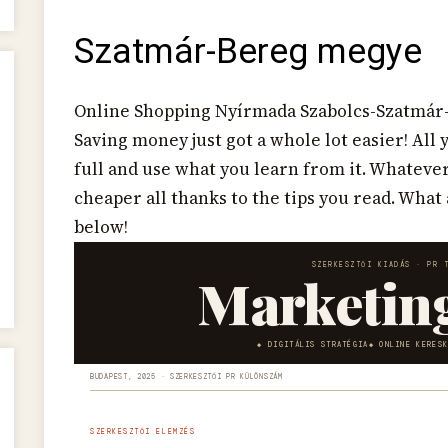
Szatmár-Bereg megye
Online Shopping Nyírmada Szabolcs-Szatmá
Saving money just got a whole lot easier! All 
full and use what you learn from it. Whateve
cheaper all thanks to the tips you read. What
below!
SZERKESZTŐI KIADÁS · PR 
Marketin
DIGITÁLIS STRATÉGIA
ONLINE KERES
BUDAPEST, 2025 · SZERKESZTŐI PR KÜLÖNSZÁM
SZERKESZTŐI ELEMZÉS