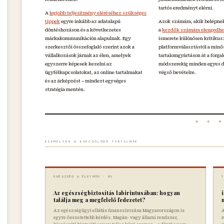
tartós eredményt elérni.
A
legjobb teljesítmény eléréséhez szükséges
tippek
egyre inkább az adatalapú
Azok számára, akik belépnek
döntéshozáson és a következetes
a
kezdők számára elengedhe
márkakommunikáción alapulnak. Egy
ismerete különösen kritikus:
szerkesztői összefoglaló szerint azok a
platformválasztástól a minő
vállalkozások járnak az élen, amelyek
tartalomgyártáson át a forg
egyszerre képesek kezelni az
módszerekig minden egyes d
ügyfélkapcsolatokat, az online tartalmakat
végső bevételre.
és az árképzést – mindezt egységes
stratégia mentén.
✦ ✦ 
KIEMELTEK & KAPCSOLÓDÓ TARTALMAK
EGÉSZSÉG & ÉLETMÓD · 01
Az egészségbiztosítás labirintusában: hogyan
találja meg a megfelelő fedezetet?
Az egészségügyi ellátás finanszírozása Magyarországon is
A
egyre összetettebb kérdés. Magán- vagy állami rendszer,
r