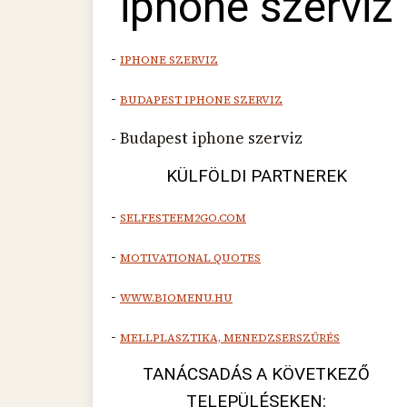
iphone szerviz
-
IPHONE SZERVIZ
-
BUDAPEST IPHONE SZERVIZ
- Budapest iphone szerviz
KÜLFÖLDI PARTNEREK
-
SELFESTEEM2GO.COM
-
MOTIVATIONAL QUOTES
-
WWW.BIOMENU.HU
-
MELLPLASZTIKA, MENEDZSERSZŰRÉS
TANÁCSADÁS A KÖVETKEZŐ
TELEPÜLÉSEKEN: