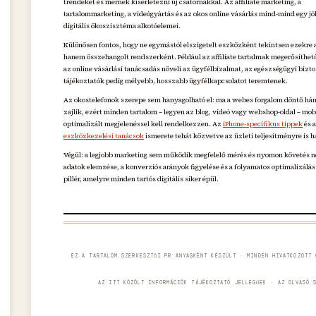
trendeket és mernek kísérletezni új csatornákkal. Az affiliate marketing, a
tartalommarketing, a videógyártás és az okos online vásárlás mind-mind egy jól
digitális ökoszisztéma alkotóelemei.
Különösen fontos, hogy ne egymástól elszigetelt eszközként tekintsen ezekre a
hanem összehangolt rendszerként. Például az affiliate tartalmak megerősíthet
az online vásárlási tanácsadás növeli az ügyfélbizalmat, az egészségügyi bizto
tájékoztatók pedig mélyebb, hosszabb ügyfélkapcsolatot teremtenek.
Az okostelefonok szerepe sem hanyagolható el: ma a webes forgalom döntő há
zajlik, ezért minden tartalom – legyen az blog, videó vagy webshop-oldal – mob
optimalizált megjelenéssel kell rendelkezzen. Az
iPhone-specifikus tippek
és 
eszközkezelési tanácsok
ismerete tehát közvetve az üzleti teljesítményre is h
Végül: a legjobb marketing sem működik megfelelő mérés és nyomon követés n
adatok elemzése, a konverziós arányok figyelése és a folyamatos optimalizálás
pillér, amelyre minden tartós digitális siker épül.
EZ A TARTALOM SZERKESZTŐI PR ANYAGKÉNT KÉSZÜLT · MINDEN HIVATKOZOTT 
AZ ITT KÖZÖLT INFORMÁCIÓK TÁJÉKOZTATÓ JELLEGŰEK · AZ OLVASÓ 