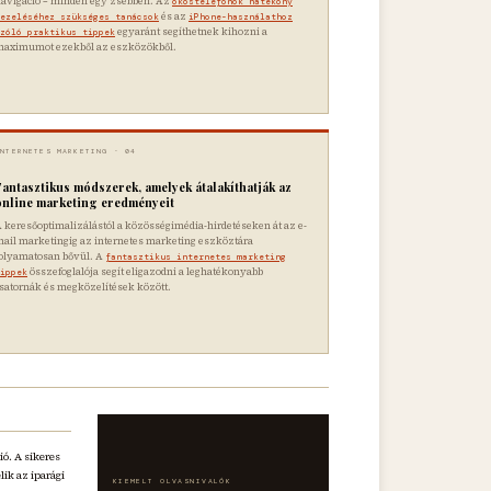
avigáció – minden egy zsebben. Az
okostelefonok hatékony
és az
ezeléséhez szükséges tanácsok
iPhone-használathoz
egyaránt segíthetnek kihozni a
zóló praktikus tippek
maximumot ezekből az eszközökből.
INTERNETES MARKETING · 04
Fantasztikus módszerek, amelyek átalakíthatják az
online marketing eredményeit
 keresőoptimalizálástól a közösségimédia-hirdetéseken át az e-
ail marketingig az internetes marketing eszköztára
olyamatosan bővül. A
fantasztikus internetes marketing
összefoglalója segít eligazodni a leghatékonyabb
ippek
satornák és megközelítések között.
ió. A sikeres
ik az iparági
KIEMELT OLVASNIVALÓK