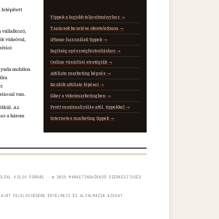
 felépített
Tippek a legjobb teljesítményhez →
Tanácsok kezelése okostelefonon →
 vállalkozó,
ők videóval,
iPhone-használati tippek →
sítási
Segítség egészségbiztosításhoz →
Online vásárlási stratégiák →
nyada mobilon
Affiliate marketing képzés →
ilra
Kezdők affiliate lépései →
az
atással van.
Siker a videómarketingben →
élkül. Az
Profit maximalizálás affil. tippekkel →
 az a három
Internetes marketing tippek →
OLDAL KÜLSŐ FORRÁS · © 2025 MARKETINGHÍRADÓ SZERKESZTŐSÉG
SAJÁT FELELŐSSÉGÉRE ÉRTELMEZI ÉS ALKALMAZZA AZOKAT