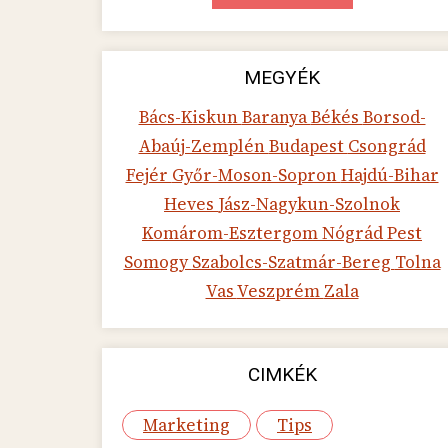
MEGYÉK
Bács-Kiskun
Baranya
Békés
Borsod-
Abaúj-Zemplén
Budapest
Csongrád
Fejér
Győr-Moson-Sopron
Hajdú-Bihar
Heves
Jász-Nagykun-Szolnok
Komárom-Esztergom
Nógrád
Pest
Somogy
Szabolcs-Szatmár-Bereg
Tolna
Vas
Veszprém
Zala
CIMKÉK
Marketing
Tips