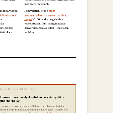
módszereit egyaránt.
 ebbe a világba,
Nem véletlen, hogy a
profit
tetlen lépések
maximalizálásához szükséges affiliate
 a
tippek
között rendre megjelenik a
ségi
videótartalom, mint az egyik legjobb
alomszerzési
konverziógeneráló eszköz – különösen
öntés hat a
mobilon.
✦
TECHNOLÓGIA & ESZKÖZÖK · 02
iPhone-tippek, amelyek valóban megkönnyítik a
mindennapokat
z okostelefonok ma már a vállalkozói lét elválaszthatatlan
észei: kommunikáció, közösségi média-kezelés, fizetések és