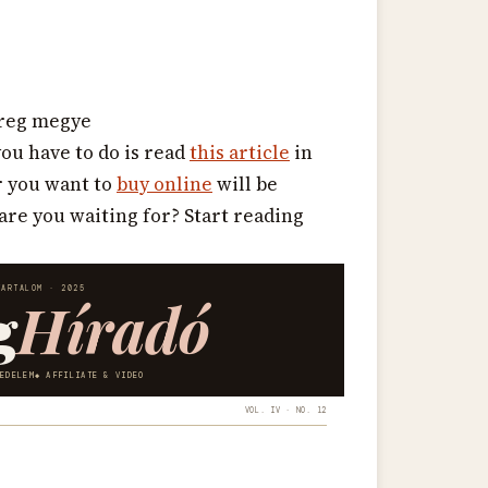
ereg megye
you have to do is read
this article
in
r you want to
buy online
will be
 are you waiting for? Start reading
TARTALOM · 2025
g
Híradó
KEDELEM
AFFILIATE & VIDEO
VOL. IV · NO. 12