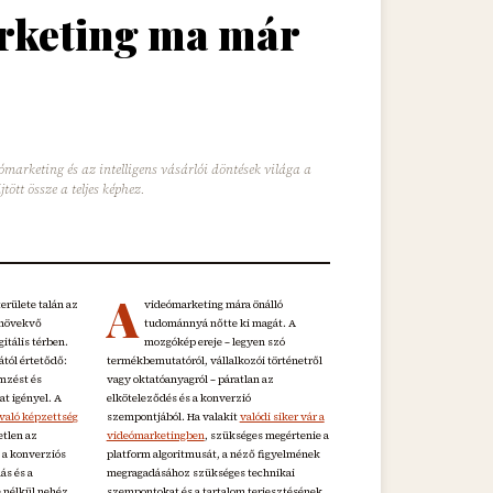
arketing ma már
eómarketing és az intelligens vásárlói döntések világa a
ött össze a teljes képhez.
A
területe talán az
videómarketing mára önálló
 növekvő
tudománnyá nőtte ki magát. A
gitális térben.
mozgókép ereje – legyen szó
tól értetődő:
termékbemutatóról, vállalkozói történetről
emzést és
vagy oktatóanyagról – páratlan az
at igényel. A
elköteleződés és a konverzió
 való képzettség
szempontjából. Ha valakit
valódi siker vár a
etlen az
videómarketingben
, szükséges megértenie a
 a konverziós
platform algoritmusát, a néző figyelmének
lás és a
megragadásához szükséges technikai
 nélkül nehéz
szempontokat és a tartalom terjesztésének