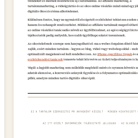
trendeket és mernek kísérletezni új csatornákkal. Az affiliate marketing, a
tartalommarketing, a videógyártás és az okos online vásárlás mind-mind egy jól
digitális ökoszisztéma alkotóelemei.
Különösen fontos, hogy ne egymástól elszigetelt eszközként tekintsen ezekre a
hanem összehangolt rendszerként. Például az affiliate tartalmak megerősíthet
az online vásárlási tanácsadás növeli az ügyfélbizalmat, az egészségügyi bizto
tájékoztatók pedig mélyebb, hosszabb ügyfélkapcsolatot teremtenek.
Az okostelefonok szerepe sem hanyagolható el: ma a webes forgalom döntő há
zajlik, ezért minden tartalom – legyen az blog, videó vagy webshop-oldal – mob
optimalizált megjelenéssel kell rendelkezzen. Az
iPhone-specifikus tippek
és 
eszközkezelési tanácsok
ismerete tehát közvetve az üzleti teljesítményre is h
Végül: a legjobb marketing sem működik megfelelő mérés és nyomon követés n
adatok elemzése, a konverziós arányok figyelése és a folyamatos optimalizálás
pillér, amelyre minden tartós digitális siker épül.
EZ A TARTALOM SZERKESZTŐI PR ANYAGKÉNT KÉSZÜLT · MINDEN HIVATKOZOTT 
AZ ITT KÖZÖLT INFORMÁCIÓK TÁJÉKOZTATÓ JELLEGŰEK · AZ OLVASÓ 