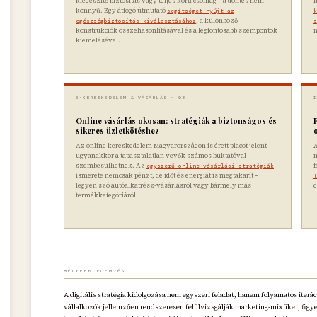
kiegészítő biztosítás vagy teljes körű csomag – a döntés nem
n
könnyű. Egy átfogó útmutató
segítséget nyújt az
k
, a különböző
egészségbiztosítás kiválasztásához
s
konstrukciók összehasonlításával és a legfontosabb szempontok
kiemelésével.
E-KERESKEDELEM & VÁSÁRLÁS · 03
Online vásárlás okosan: stratégiák a biztonságos és
sikeres üzletkötéshez
Az online kereskedelem Magyarországon is érett piacot jelent –
A
ugyanakkor a tapasztalatlan vevők számos buktatóval
m
szembesülhetnek. Az
f
egyszerű online vásárlási stratégiák
ismerete nemcsak pénzt, de időt és energiát is megtakarít –
t
legyen szó autóalkatrész-vásárlásról vagy bármely más
c
termékkategóriáról.
MÉLYEBB ELEMZÉS
A digitális stratégia kidolgozása nem egyszeri feladat, hanem folyamatos iterác
vállalkozók jellemzően rendszeresen felülvizsgálják marketing-mixüket, figyel