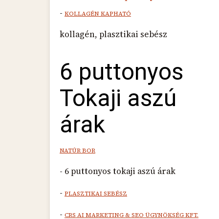
-
KOLLAGÉN KAPHATÓ
kollagén, plasztikai sebész
6 puttonyos
Tokaji aszú
árak
NATÚR BOR
- 6 puttonyos tokaji aszú árak
-
PLASZTIKAI SEBÉSZ
-
CRS AI MARKETING & SEO ÜGYNÖKSÉG KFT.