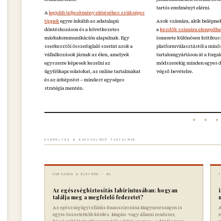
tartós eredményt elérni.
A
legjobb teljesítmény eléréséhez szükséges
tippek
egyre inkább az adatalapú
Azok számára, akik belépnek
döntéshozáson és a következetes
a
kezdők számára elengedhe
márkakommunikáción alapulnak. Egy
ismerete különösen kritikus:
szerkesztői összefoglaló szerint azok a
platformválasztástól a minő
vállalkozások járnak az élen, amelyek
tartalomgyártáson át a forg
egyszerre képesek kezelni az
módszerekig minden egyes d
ügyfélkapcsolatokat, az online tartalmakat
végső bevételre.
és az árképzést – mindezt egységes
stratégia mentén.
✦ ✦ 
KIEMELTEK & KAPCSOLÓDÓ TARTALMAK
EGÉSZSÉG & ÉLETMÓD · 01
Az egészségbiztosítás labirintusában: hogyan
találja meg a megfelelő fedezetet?
Az egészségügyi ellátás finanszírozása Magyarországon is
A
egyre összetettebb kérdés. Magán- vagy állami rendszer,
r