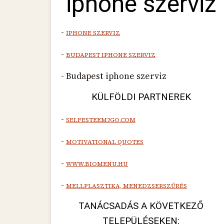
iphone szerviz
-
IPHONE SZERVIZ
-
BUDAPEST IPHONE SZERVIZ
- Budapest iphone szerviz
KÜLFÖLDI PARTNEREK
-
SELFESTEEM2GO.COM
-
MOTIVATIONAL QUOTES
-
WWW.BIOMENU.HU
-
MELLPLASZTIKA, MENEDZSERSZŰRÉS
TANÁCSADÁS A KÖVETKEZŐ
TELEPÜLÉSEKEN: