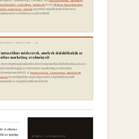
avigáció – minden egy zsebben. Az
okostelefonok hatékony
és az
ezeléséhez szükséges tanácsok
iPhone-használathoz
egyaránt segíthetnek kihozni a
zóló praktikus tippek
maximumot ezekből az eszközökből.
INTERNETES MARKETING · 04
Fantasztikus módszerek, amelyek átalakíthatják az
online marketing eredményeit
 keresőoptimalizálástól a közösségimédia-hirdetéseken át az e-
ail marketingig az internetes marketing eszköztára
olyamatosan bővül. A
fantasztikus internetes marketing
összefoglalója segít eligazodni a leghatékonyabb
ippek
satornák és megközelítések között.
ió. A sikeres
ik az iparági
KIEMELT OLVASNIVALÓK