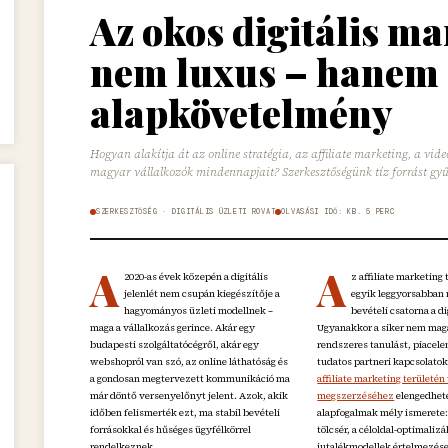
Az okos digitális m
nem luxus – hanem
alapkövetelmény
Hogyan alakítja át az online stratégia, az affiliate marketing, a vid
magyar vállalkozók mindennapjait? Szerkesztőségünk tíz forrást gyűjt
SZERKESZTŐSÉG · DIGITÁLIS ÜZLETI ROVAT
OLVASÁSI IDŐ: KB. 5 PERC
A
A
2020-as évek közepén a digitális
z affiliate marketing 
jelenlét nem csupán kiegészítője a
egyik leggyorsabban
hagyományos üzleti modellnek –
bevételi csatorna a di
maga a vállalkozás gerince. Akár egy
Ugyanakkor a siker nem magá
budapesti szolgáltatócégről, akár egy
rendszeres tanulást, piacel
webshopról van szó, az online láthatóság és
tudatos partneri kapcsolatok
a gondosan megtervezett kommunikáció ma
affiliate marketing területén
már döntő versenyelőnyt jelent. Azok, akik
megszerzéséhez
elengedhet
időben felismerték ezt, ma stabil bevételi
alapfogalmak mély ismerete:
forrásokkal és hűséges ügyfélkörrel
tölcsér, a céloldal-optimalizá
rendelkeznek.
jutalékmodellek értelmezése