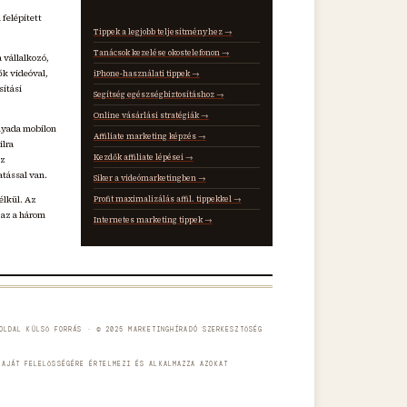
 felépített
Tippek a legjobb teljesítményhez →
Tanácsok kezelése okostelefonon →
 vállalkozó,
ők videóval,
iPhone-használati tippek →
sítási
Segítség egészségbiztosításhoz →
Online vásárlási stratégiák →
nyada mobilon
Affiliate marketing képzés →
ilra
Kezdők affiliate lépései →
az
atással van.
Siker a videómarketingben →
élkül. Az
Profit maximalizálás affil. tippekkel →
 az a három
Internetes marketing tippek →
OLDAL KÜLSŐ FORRÁS · © 2025 MARKETINGHÍRADÓ SZERKESZTŐSÉG
SAJÁT FELELŐSSÉGÉRE ÉRTELMEZI ÉS ALKALMAZZA AZOKAT