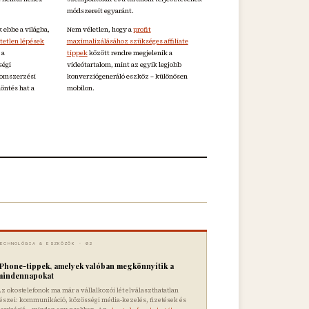
módszereit egyaránt.
 ebbe a világba,
Nem véletlen, hogy a
profit
tetlen lépések
maximalizálásához szükséges affiliate
 a
tippek
között rendre megjelenik a
ségi
videótartalom, mint az egyik legjobb
alomszerzési
konverziógeneráló eszköz – különösen
öntés hat a
mobilon.
✦
TECHNOLÓGIA & ESZKÖZÖK · 02
iPhone-tippek, amelyek valóban megkönnyítik a
mindennapokat
z okostelefonok ma már a vállalkozói lét elválaszthatatlan
észei: kommunikáció, közösségi média-kezelés, fizetések és