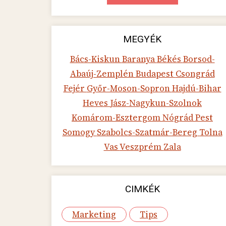
MEGYÉK
Bács-Kiskun
Baranya
Békés
Borsod-
Abaúj-Zemplén
Budapest
Csongrád
Fejér
Győr-Moson-Sopron
Hajdú-Bihar
Heves
Jász-Nagykun-Szolnok
Komárom-Esztergom
Nógrád
Pest
Somogy
Szabolcs-Szatmár-Bereg
Tolna
Vas
Veszprém
Zala
CIMKÉK
Marketing
Tips