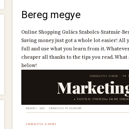
Bereg megye
Online Shopping Gulács Szabolcs-Szatmár-B
Saving money just got a whole lot easier! All 
full and use what you learn from it. Whateve
cheaper all thanks to the tips you read. What
below!
SZERKESZTŐI KIADÁS · PR 
Marketin
DIGITÁLIS STRATÉGIA
ONLINE KERES
BUDAPEST, 2025 · SZERKESZTŐI PR KÜLÖNSZÁM
SZERKESZTŐI ELEMZÉS