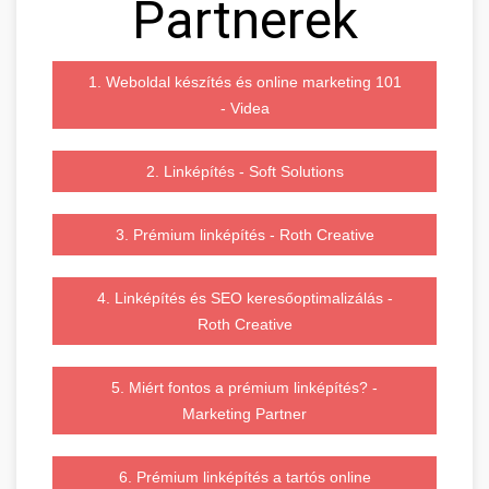
Partnerek
1. Weboldal készítés és online marketing 101
- Videa
2. Linképítés - Soft Solutions
3. Prémium linképítés - Roth Creative
4. Linképítés és SEO keresőoptimalizálás -
Roth Creative
5. Miért fontos a prémium linképítés? -
Marketing Partner
6. Prémium linképítés a tartós online