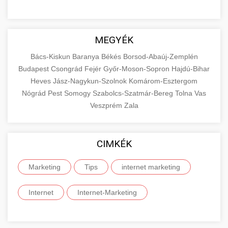
MEGYÉK
Bács-Kiskun
Baranya
Békés
Borsod-Abaúj-Zemplén
Budapest
Csongrád
Fejér
Győr-Moson-Sopron
Hajdú-Bihar
Heves
Jász-Nagykun-Szolnok
Komárom-Esztergom
Nógrád
Pest
Somogy
Szabolcs-Szatmár-Bereg
Tolna
Vas
Veszprém
Zala
CIMKÉK
Marketing
Tips
internet marketing
Internet
Internet-Marketing