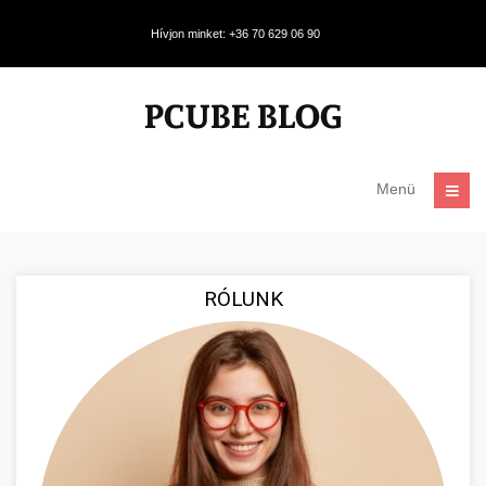
Hívjon minket: +36 70 629 06 90
Menü
RÓLUNK