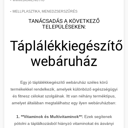
WWW.BIOMENU.HU
-
MELLPLASZTIKA, MENEDZSERSZŰRÉS
TANÁCSADÁS A KÖVETKEZŐ
TELEPÜLÉSEKEN:
Táplálékkiegészítő
webáruház
Egy jó táplálékkiegészítő webáruház széles körű
termékekkel rendelkezik, amelyek különböző egészségügyi
és fitnesz célokat szolgálnak. Itt van néhány terméktípus,
amelyet általában megtalálhatsz egy ilyen webáruházban:
1. **Vitaminok és Multivitaminok**:
Ezek segítenek
pótolni a táplálkozásból hiányzó vitaminokat és ásványi