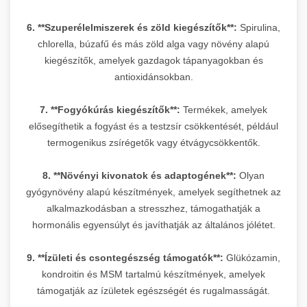
6. **Szuperélelmiszerek és zöld kiegészítők**:
Spirulina,
chlorella, búzafű és más zöld alga vagy növény alapú
kiegészítők, amelyek gazdagok tápanyagokban és
antioxidánsokban.
7. **Fogyókúrás kiegészítők**:
Termékek, amelyek
elősegíthetik a fogyást és a testzsír csökkentését, például
termogenikus zsírégetők vagy étvágycsökkentők.
8. **Növényi kivonatok és adaptogének**:
Olyan
gyógynövény alapú készítmények, amelyek segíthetnek az
alkalmazkodásban a stresszhez, támogathatják a
hormonális egyensúlyt és javíthatják az általános jólétet.
9. **Ízületi és csontegészség támogatók**:
Glükózamin,
kondroitin és MSM tartalmú készítmények, amelyek
támogatják az ízületek egészségét és rugalmasságát.