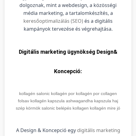
dolgoznak, mint a webdesign, a közösségi
média marketing, a tartalomkészítés, a
keresőoptimalizálás (SEO)
és a digitális
kampányok tervezése és végrehajtása.
Digitális marketing ügynökség Design&
Koncepció:
kollagén
salonic
kollagén por
kollagén por
collagen
folsav
kollagén kapszula
ashwagandha kapszula
haj
szép körmök
salonic belépés
kollagen
kollagén mire jó
A Design & Koncepció egy
digitális marketing