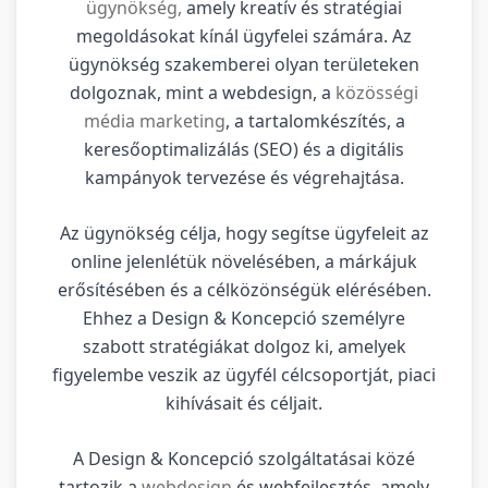
ügynökség,
amely kreatív és stratégiai
megoldásokat kínál ügyfelei számára. Az
ügynökség szakemberei olyan területeken
dolgoznak, mint a webdesign, a
közösségi
média marketing
, a tartalomkészítés, a
keresőoptimalizálás (SEO) és a digitális
kampányok tervezése és végrehajtása.
Az ügynökség célja, hogy segítse ügyfeleit az
online jelenlétük növelésében, a márkájuk
erősítésében és a célközönségük elérésében.
Ehhez a Design & Koncepció személyre
szabott stratégiákat dolgoz ki, amelyek
figyelembe veszik az ügyfél célcsoportját, piaci
kihívásait és céljait.
A Design & Koncepció szolgáltatásai közé
tartozik a
webdesign
és webfejlesztés, amely