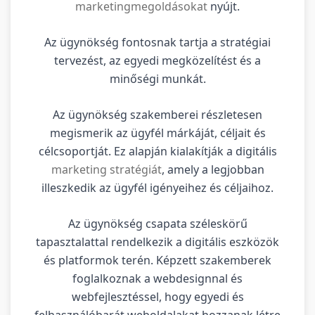
marketingmegoldásokat
nyújt.
Az ügynökség fontosnak tartja a stratégiai
tervezést, az egyedi megközelítést és a
minőségi munkát.
Az ügynökség szakemberei részletesen
megismerik az ügyfél márkáját, céljait és
célcsoportját. Ez alapján kialakítják a digitális
marketing stratégiát
, amely a legjobban
illeszkedik az ügyfél igényeihez és céljaihoz.
Az ügynökség csapata széleskörű
tapasztalattal rendelkezik a digitális eszközök
és platformok terén. Képzett szakemberek
foglalkoznak a webdesignnal és
webfejlesztéssel, hogy egyedi és
felhasználóbarát weboldalakat hozzanak létre