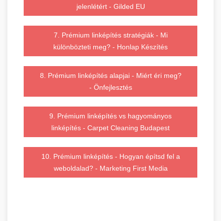
jelenlétért - Gilded EU
7. Prémium linképítés stratégiák - Mi
különbözteti meg? - Honlap Készítés
8. Prémium linképítés alapjai - Miért éri meg?
- Önfejlesztés
9. Prémium linképítés vs hagyományos
linképítés - Carpet Cleaning Budapest
10. Prémium linképítés - Hogyan építsd fel a
weboldalad? - Marketing First Media