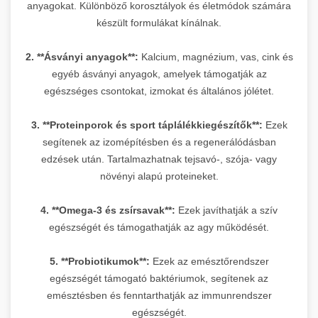
anyagokat. Különböző korosztályok és életmódok számára
készült formulákat kínálnak.
2. **Ásványi anyagok**:
Kalcium, magnézium, vas, cink és
egyéb ásványi anyagok, amelyek támogatják az
egészséges csontokat, izmokat és általános jólétet.
3. **Proteinporok és sport táplálékkiegészítők**:
Ezek
segítenek az izomépítésben és a regenerálódásban
edzések után. Tartalmazhatnak tejsavó-, szója- vagy
növényi alapú proteineket.
4. **Omega-3 és zsírsavak**:
Ezek javíthatják a szív
egészségét és támogathatják az agy működését.
5. **Probiotikumok**:
Ezek az emésztőrendszer
egészségét támogató baktériumok, segítenek az
emésztésben és fenntarthatják az immunrendszer
egészségét.