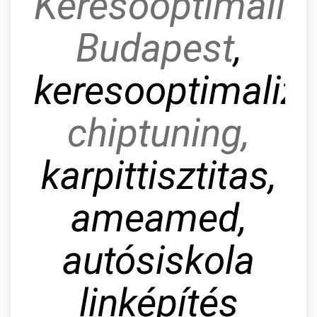
Keresőoptimaliz
Budapest
,
keresooptimaliza
chiptuning,
karpittisztitas,
ameamed,
autósiskola
linképítés