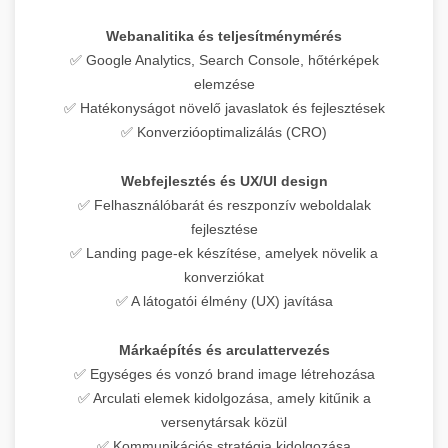
Webanalitika és teljesítménymérés
✅ Google Analytics, Search Console, hőtérképek
elemzése
✅ Hatékonyságot növelő javaslatok és fejlesztések
✅ Konverzióoptimalizálás (CRO)
Webfejlesztés és UX/UI design
✅ Felhasználóbarát és reszponzív weboldalak
fejlesztése
✅ Landing page-ek készítése, amelyek növelik a
konverziókat
✅ A látogatói élmény (UX) javítása
Márkaépítés és arculattervezés
✅ Egységes és vonzó brand image létrehozása
✅ Arculati elemek kidolgozása, amely kitűnik a
versenytársak közül
✅ Kommunikációs stratégia kidolgozása