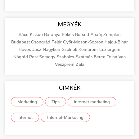
MEGYÉK
Bács-Kiskun
Baranya
Békés
Borsod-Abaúj-Zemplén
Budapest
Csongrád
Fejér
Győr-Moson-Sopron
Hajdú-Bihar
Heves
Jász-Nagykun-Szolnok
Komárom-Esztergom
Nógrád
Pest
Somogy
Szabolcs-Szatmár-Bereg
Tolna
Vas
Veszprém
Zala
CIMKÉK
Marketing
Tips
internet marketing
Internet
Internet-Marketing