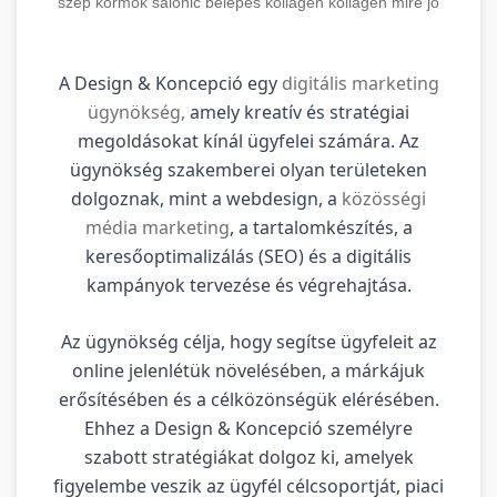
szép körmök
salonic belépés
kollagen
kollagén mire jó
A Design & Koncepció egy
digitális marketing
ügynökség,
amely kreatív és stratégiai
megoldásokat kínál ügyfelei számára. Az
ügynökség szakemberei olyan területeken
dolgoznak, mint a webdesign, a
közösségi
média marketing
, a tartalomkészítés, a
keresőoptimalizálás (SEO) és a digitális
kampányok tervezése és végrehajtása.
Az ügynökség célja, hogy segítse ügyfeleit az
online jelenlétük növelésében, a márkájuk
erősítésében és a célközönségük elérésében.
Ehhez a Design & Koncepció személyre
szabott stratégiákat dolgoz ki, amelyek
figyelembe veszik az ügyfél célcsoportját, piaci