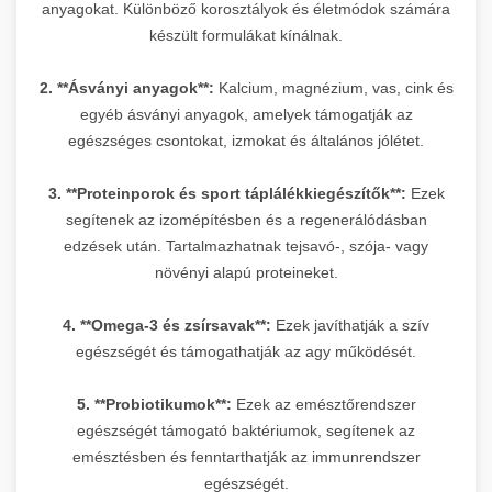
anyagokat. Különböző korosztályok és életmódok számára
készült formulákat kínálnak.
2. **Ásványi anyagok**:
Kalcium, magnézium, vas, cink és
egyéb ásványi anyagok, amelyek támogatják az
egészséges csontokat, izmokat és általános jólétet.
3. **Proteinporok és sport táplálékkiegészítők**:
Ezek
segítenek az izomépítésben és a regenerálódásban
edzések után. Tartalmazhatnak tejsavó-, szója- vagy
növényi alapú proteineket.
4. **Omega-3 és zsírsavak**:
Ezek javíthatják a szív
egészségét és támogathatják az agy működését.
5. **Probiotikumok**:
Ezek az emésztőrendszer
egészségét támogató baktériumok, segítenek az
emésztésben és fenntarthatják az immunrendszer
egészségét.