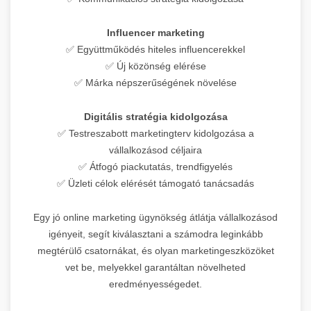
Influencer marketing
✅ Együttműködés hiteles influencerekkel
✅ Új közönség elérése
✅ Márka népszerűségének növelése
Digitális stratégia kidolgozása
✅ Testreszabott marketingterv kidolgozása a
vállalkozásod céljaira
✅ Átfogó piackutatás, trendfigyelés
✅ Üzleti célok elérését támogató tanácsadás
Egy jó online marketing ügynökség átlátja vállalkozásod
igényeit, segít kiválasztani a számodra leginkább
megtérülő csatornákat, és olyan marketingeszközöket
vet be, melyekkel garantáltan növelheted
eredményességedet.