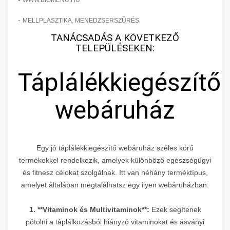
WWW.BIOMENU.HU
-
MELLPLASZTIKA, MENEDZSERSZŰRÉS
TANÁCSADÁS A KÖVETKEZŐ
TELEPÜLÉSEKEN:
Táplálékkiegészítő
webáruház
Egy jó táplálékkiegészítő webáruház széles körű
termékekkel rendelkezik, amelyek különböző egészségügyi
és fitnesz célokat szolgálnak. Itt van néhány terméktípus,
amelyet általában megtalálhatsz egy ilyen webáruházban:
1. **Vitaminok és Multivitaminok**:
Ezek segítenek
pótolni a táplálkozásból hiányzó vitaminokat és ásványi