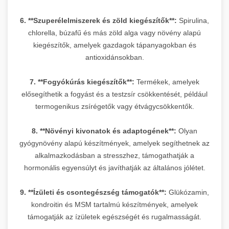
6. **Szuperélelmiszerek és zöld kiegészítők**:
Spirulina,
chlorella, búzafű és más zöld alga vagy növény alapú
kiegészítők, amelyek gazdagok tápanyagokban és
antioxidánsokban.
7. **Fogyókúrás kiegészítők**:
Termékek, amelyek
elősegíthetik a fogyást és a testzsír csökkentését, például
termogenikus zsírégetők vagy étvágycsökkentők.
8. **Növényi kivonatok és adaptogének**:
Olyan
gyógynövény alapú készítmények, amelyek segíthetnek az
alkalmazkodásban a stresszhez, támogathatják a
hormonális egyensúlyt és javíthatják az általános jólétet.
9. **Ízületi és csontegészség támogatók**:
Glükózamin,
kondroitin és MSM tartalmú készítmények, amelyek
támogatják az ízületek egészségét és rugalmasságát.