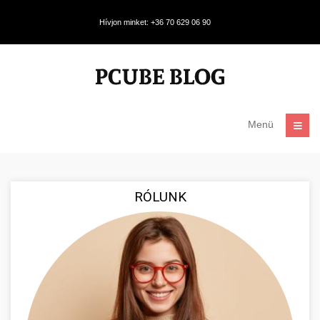
Hívjon minket: +36 70 629 06 90
Menü
RÓLUNK