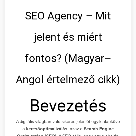
SEO Agency – Mit
jelent és miért
fontos? (Magyar–
Angol értelmező cikk)
Bevezetés
A digitális világban való sikeres jelenlét egyik alapköve
a
keresőoptimalizálás
, azaz a
Search Engine
Optimization (SEO)
. A SEO célja, hogy egy weboldal