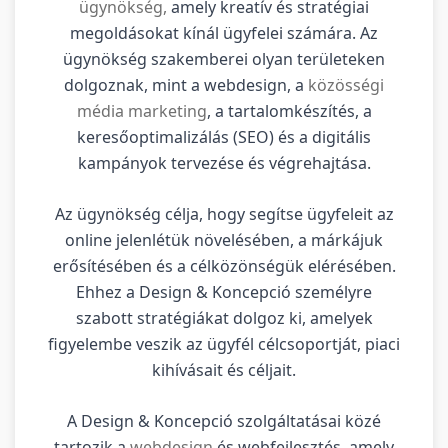
ügynökség,
amely kreatív és stratégiai
megoldásokat kínál ügyfelei számára. Az
ügynökség szakemberei olyan területeken
dolgoznak, mint a webdesign, a
közösségi
média marketing
, a tartalomkészítés, a
keresőoptimalizálás (SEO) és a digitális
kampányok tervezése és végrehajtása.
Az ügynökség célja, hogy segítse ügyfeleit az
online jelenlétük növelésében, a márkájuk
erősítésében és a célközönségük elérésében.
Ehhez a Design & Koncepció személyre
szabott stratégiákat dolgoz ki, amelyek
figyelembe veszik az ügyfél célcsoportját, piaci
kihívásait és céljait.
A Design & Koncepció szolgáltatásai közé
tartozik a
webdesign
és webfejlesztés, amely