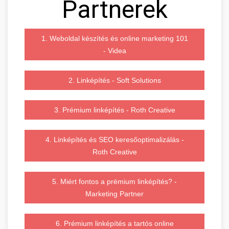
Partnerek
1. Weboldal készítés és online marketing 101
- Videa
2. Linképítés - Soft Solutions
3. Prémium linképítés - Roth Creative
4. Linképítés és SEO keresőoptimalizálás -
Roth Creative
5. Miért fontos a prémium linképítés? -
Marketing Partner
6. Prémium linképítés a tartós online