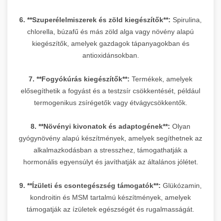
6. **Szuperélelmiszerek és zöld kiegészítők**:
Spirulina,
chlorella, búzafű és más zöld alga vagy növény alapú
kiegészítők, amelyek gazdagok tápanyagokban és
antioxidánsokban.
7. **Fogyókúrás kiegészítők**:
Termékek, amelyek
elősegíthetik a fogyást és a testzsír csökkentését, például
termogenikus zsírégetők vagy étvágycsökkentők.
8. **Növényi kivonatok és adaptogének**:
Olyan
gyógynövény alapú készítmények, amelyek segíthetnek az
alkalmazkodásban a stresszhez, támogathatják a
hormonális egyensúlyt és javíthatják az általános jólétet.
9. **Ízületi és csontegészség támogatók**:
Glükózamin,
kondroitin és MSM tartalmú készítmények, amelyek
támogatják az ízületek egészségét és rugalmasságát.