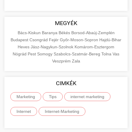
MEGYÉK
Bács-Kiskun
Baranya
Békés
Borsod-Abaúj-Zemplén
Budapest
Csongrád
Fejér
Győr-Moson-Sopron
Hajdú-Bihar
Heves
Jász-Nagykun-Szolnok
Komárom-Esztergom
Nógrád
Pest
Somogy
Szabolcs-Szatmár-Bereg
Tolna
Vas
Veszprém
Zala
CIMKÉK
Marketing
Tips
internet marketing
Internet
Internet-Marketing