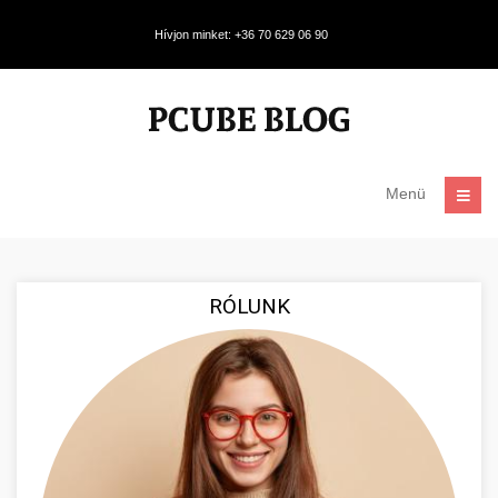
Hívjon minket: +36 70 629 06 90
Menü
RÓLUNK