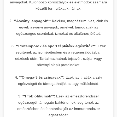
anyagokat. Különböző korosztályok és életmódok számára
készült formulákat kínálnak.
2. **Ásványi anyagok**:
Kalcium, magnézium, vas, cink és
egyéb ásványi anyagok, amelyek támogatják az
egészséges csontokat, izmokat és általános jólétet.
3. **Proteinporok és sport táplálékkiegészítők**:
Ezek
segítenek az izomépítésben és a regenerálódásban
edzések után. Tartalmazhatnak tejsavó-, szója- vagy
növényi alapú proteineket.
4. **Omega-3 és zsírsavak**:
Ezek javíthatják a szív
egészségét és támogathatják az agy működését.
5. **Probiotikumok**:
Ezek az emésztőrendszer
egészségét támogató baktériumok, segítenek az
emésztésben és fenntarthatják az immunrendszer
egészségét.