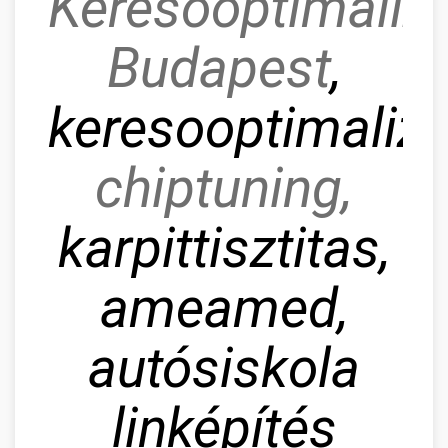
Keresőoptimaliz
Budapest
,
keresooptimaliza
chiptuning,
karpittisztitas,
ameamed,
autósiskola
linképítés