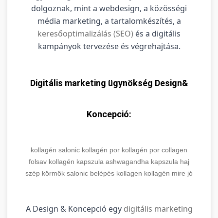
dolgoznak, mint a webdesign, a közösségi
média marketing, a tartalomkészítés, a
keresőoptimalizálás (SEO)
és a digitális
kampányok tervezése és végrehajtása.
Digitális marketing ügynökség Design&
Koncepció:
kollagén
salonic
kollagén por
kollagén por
collagen
folsav
kollagén kapszula
ashwagandha kapszula
haj
szép körmök
salonic belépés
kollagen
kollagén mire jó
A Design & Koncepció egy
digitális marketing