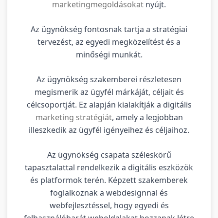
marketingmegoldásokat
nyújt.
Az ügynökség fontosnak tartja a stratégiai
tervezést, az egyedi megközelítést és a
minőségi munkát.
Az ügynökség szakemberei részletesen
megismerik az ügyfél márkáját, céljait és
célcsoportját. Ez alapján kialakítják a digitális
marketing stratégiát
, amely a legjobban
illeszkedik az ügyfél igényeihez és céljaihoz.
Az ügynökség csapata széleskörű
tapasztalattal rendelkezik a digitális eszközök
és platformok terén. Képzett szakemberek
foglalkoznak a webdesignnal és
webfejlesztéssel, hogy egyedi és
felhasználóbarát weboldalakat hozzanak létre