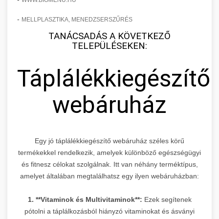
WWW.BIOMENU.HU
-
MELLPLASZTIKA, MENEDZSERSZŰRÉS
TANÁCSADÁS A KÖVETKEZŐ
TELEPÜLÉSEKEN:
Táplálékkiegészítő
webáruház
Egy jó táplálékkiegészítő webáruház széles körű
termékekkel rendelkezik, amelyek különböző egészségügyi
és fitnesz célokat szolgálnak. Itt van néhány terméktípus,
amelyet általában megtalálhatsz egy ilyen webáruházban:
1. **Vitaminok és Multivitaminok**:
Ezek segítenek
pótolni a táplálkozásból hiányzó vitaminokat és ásványi