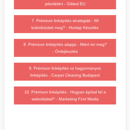
jelenlétért - Gilded EU
7. Prémium linképítés stratégiák - Mi
különbözteti meg? - Honlap Készítés
8. Prémium linképítés alapjai - Miért éri meg?
- Önfejlesztés
9. Prémium linképítés vs hagyományos
linképítés - Carpet Cleaning Budapest
10. Prémium linképítés - Hogyan építsd fel a
weboldalad? - Marketing First Media