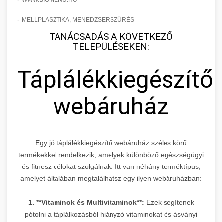
WWW.BIOMENU.HU
-
MELLPLASZTIKA, MENEDZSERSZŰRÉS
TANÁCSADÁS A KÖVETKEZŐ
TELEPÜLÉSEKEN:
Táplálékkiegészítő
webáruház
Egy jó táplálékkiegészítő webáruház széles körű
termékekkel rendelkezik, amelyek különböző egészségügyi
és fitnesz célokat szolgálnak. Itt van néhány terméktípus,
amelyet általában megtalálhatsz egy ilyen webáruházban:
1. **Vitaminok és Multivitaminok**:
Ezek segítenek
pótolni a táplálkozásból hiányzó vitaminokat és ásványi