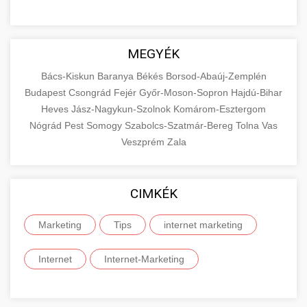
MEGYÉK
Bács-Kiskun
Baranya
Békés
Borsod-Abaúj-Zemplén
Budapest
Csongrád
Fejér
Győr-Moson-Sopron
Hajdú-Bihar
Heves
Jász-Nagykun-Szolnok
Komárom-Esztergom
Nógrád
Pest
Somogy
Szabolcs-Szatmár-Bereg
Tolna
Vas
Veszprém
Zala
CIMKÉK
Marketing
Tips
internet marketing
Internet
Internet-Marketing