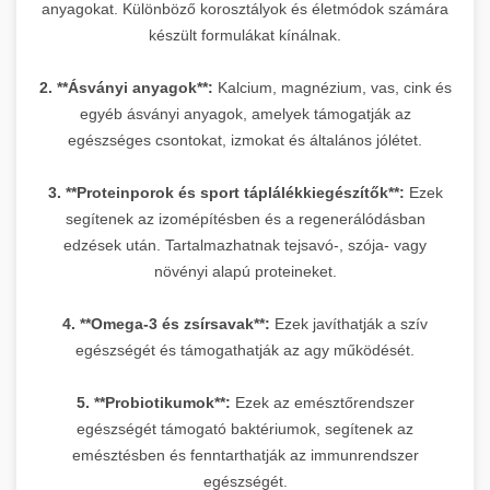
anyagokat. Különböző korosztályok és életmódok számára
készült formulákat kínálnak.
2. **Ásványi anyagok**:
Kalcium, magnézium, vas, cink és
egyéb ásványi anyagok, amelyek támogatják az
egészséges csontokat, izmokat és általános jólétet.
3. **Proteinporok és sport táplálékkiegészítők**:
Ezek
segítenek az izomépítésben és a regenerálódásban
edzések után. Tartalmazhatnak tejsavó-, szója- vagy
növényi alapú proteineket.
4. **Omega-3 és zsírsavak**:
Ezek javíthatják a szív
egészségét és támogathatják az agy működését.
5. **Probiotikumok**:
Ezek az emésztőrendszer
egészségét támogató baktériumok, segítenek az
emésztésben és fenntarthatják az immunrendszer
egészségét.