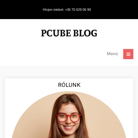
Hívjon minket: +36 70 629 06 90
Menü
RÓLUNK