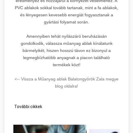
eredményez és hozzájárul a környezet védelméhez. A
PVC ablakok sokkal tovább tartanak, mint a fa ablakok,
és lényegesen kevesebb energiát fogyasztanak a
gyártási folyamat során.
Amennyiben tehát nyílászáró beruházásán
gondolkodik, válassza műanyag ablak kínálatunk
bármelyikét, hiszen hosszú távon ez bizonyul a
legmegbízhatóbb anyagnak a piacon található
termékek közt!
<-- Vissza a Műanyag ablak Balatongyörök Zala megye
blog oldalra!
További cikkek