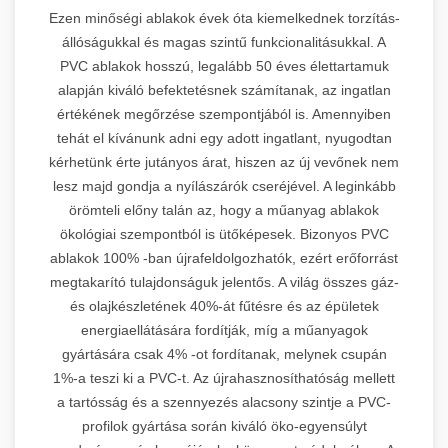
Ezen minőségi ablakok évek óta kiemelkednek torzítás-
állóságukkal és magas szintű funkcionalitásukkal. A
PVC ablakok hosszú, legalább 50 éves élettartamuk
alapján kiváló befektetésnek számítanak, az ingatlan
értékének megőrzése szempontjából is. Amennyiben
tehát el kívánunk adni egy adott ingatlant, nyugodtan
kérhetünk érte jutányos árat, hiszen az új vevőnek nem
lesz majd gondja a nyílászárók cseréjével. A leginkább
örömteli előny talán az, hogy a műanyag ablakok
ökológiai szempontból is ütőképesek. Bizonyos PVC
ablakok 100% -ban újrafeldolgozhatók, ezért erőforrást
megtakarító tulajdonságuk jelentős. A világ összes gáz-
és olajkészletének 40%-át fűtésre és az épületek
energiaellátására fordítják, míg a műanyagok
gyártására csak 4% -ot fordítanak, melynek csupán
1%-a teszi ki a PVC-t. Az újrahasznosíthatóság mellett
a tartósság és a szennyezés alacsony szintje a PVC-
profilok gyártása során kiváló öko-egyensúlyt