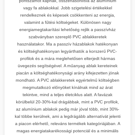
pontszámot kapnak, összehasonlítva az alumínium
vagy fa ablakokkal. Jobb szigetelési értékekkel
rendelkeznek és képesek csökkenteni az energia,
valamint a fűtési költségeket. Különösen nagy
energiamegtakarítási lehetőség rejlik a passzívház
szabványban szereplő PVC ablakkeretek
használatakor. Ma a passzív házablakok hatékonyan
és költséghatékonyan legyárthatók a korszerű PVC-
profilok és a mára meglehetősen elterjedt hármas
üvegezés segítségével. A műanyag ablak kereteinek
piacán a költséghatékonysági arány kifejezetten jónak
mondható. A PVC ablakkeretek egyértelmű költségben
megmutatkozó előnyöket kínálnak mind az árat
tekintve, mind a teljes életciklus alatt. A favázak
körülbelül 20-30%-kal drágábbak, mint a PVC profilok,
az alumínium ablakok pedig már jóval több, mint 30%-
kal többe kerülnek, ami a legdrágább alternatívát jelenti
a piacon elérhető, releváns termékek kategóriájában. A
magas energiatakarékossági potenciál és a minimális