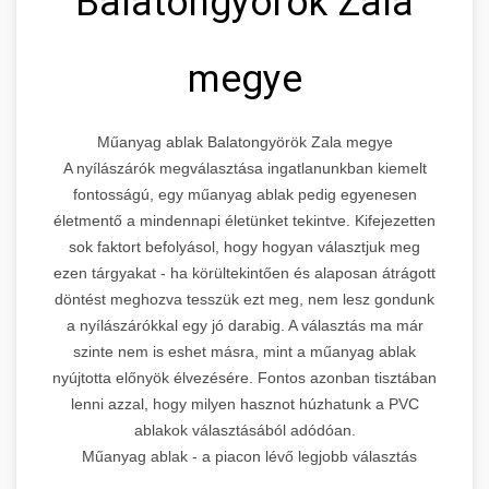
Balatongyörök Zala
megye
Műanyag ablak Balatongyörök Zala megye
A nyílászárók megválasztása ingatlanunkban kiemelt
fontosságú, egy műanyag ablak pedig egyenesen
életmentő a mindennapi életünket tekintve. Kifejezetten
sok faktort befolyásol, hogy hogyan választjuk meg
ezen tárgyakat - ha körültekintően és alaposan átrágott
döntést meghozva tesszük ezt meg, nem lesz gondunk
a nyílászárókkal egy jó darabig. A választás ma már
szinte nem is eshet másra, mint a műanyag ablak
nyújtotta előnyök élvezésére. Fontos azonban tisztában
lenni azzal, hogy milyen hasznot húzhatunk a PVC
ablakok választásából adódóan.
Műanyag ablak - a piacon lévő legjobb választás