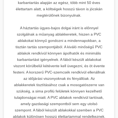
karbantartás alapján az egész, több mint 50 éves
élettartam alatt, a költségek hosszú távon is jócskán
megtérülőnek bizonyulnak.
A háztartás ügyes-bajos dolgai iránt is előnnyel
szolgálnak a műanyag ablakkeretek, hiszen a PVC
ablakokat könnyű gondozni a mindennapokban, a
tisztán tartás szempontjából. A kiváló minőségű PVC
ablakok rendkívül könnyen ápolhatók és minimális
karbantartást igényelnek. A fából készült ablakokat
viszont körülbelül kétévente kell üvegezni, és öt évente
festeni. A korszerű PVC-szemcsék rendkívül ellenállnak
az időjárási viszonyoknak és fényállóak. Az
ablakkeretek tisztításához csak a mosogatószerre van
szükség, a sima profilú felületek könnyen kezelhető
tulajdonságai miatt. A PVC ablakok rendkívül tartósak,
amely gazdasági szempontból sem egy utolsó
szempont. A fából készült ablakokkal szemben a PVC
ablakok különösen hosszú élettartammal rendelkeznek.