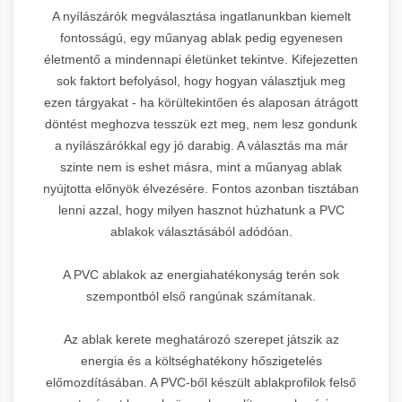
A nyílászárók megválasztása ingatlanunkban kiemelt
fontosságú, egy műanyag ablak pedig egyenesen
életmentő a mindennapi életünket tekintve. Kifejezetten
sok faktort befolyásol, hogy hogyan választjuk meg
ezen tárgyakat - ha körültekintően és alaposan átrágott
döntést meghozva tesszük ezt meg, nem lesz gondunk
a nyílászárókkal egy jó darabig. A választás ma már
szinte nem is eshet másra, mint a műanyag ablak
nyújtotta előnyök élvezésére. Fontos azonban tisztában
lenni azzal, hogy milyen hasznot húzhatunk a PVC
ablakok választásából adódóan.
A PVC ablakok az energiahatékonyság terén sok
szempontból első rangúnak számítanak.
Az ablak kerete meghatározó szerepet játszik az
energia és a költséghatékony hőszigetelés
előmozdításában. A PVC-ből készült ablakprofilok felső