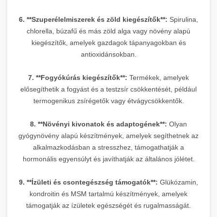
6. **Szuperélelmiszerek és zöld kiegészítők**:
Spirulina,
chlorella, búzafű és más zöld alga vagy növény alapú
kiegészítők, amelyek gazdagok tápanyagokban és
antioxidánsokban.
7. **Fogyókúrás kiegészítők**:
Termékek, amelyek
elősegíthetik a fogyást és a testzsír csökkentését, például
termogenikus zsírégetők vagy étvágycsökkentők.
8. **Növényi kivonatok és adaptogének**:
Olyan
gyógynövény alapú készítmények, amelyek segíthetnek az
alkalmazkodásban a stresszhez, támogathatják a
hormonális egyensúlyt és javíthatják az általános jólétet.
9. **Ízületi és csontegészség támogatók**:
Glükózamin,
kondroitin és MSM tartalmú készítmények, amelyek
támogatják az ízületek egészségét és rugalmasságát.