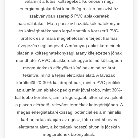
valamint a fűtési költségeket. Különösen nagy
energiamegtakarítási lehetőség rejlik a passzívház
szabványban szereplő PVC ablakkeretek
használatakor. Ma a passzív házablakok hatékonyan
és költséghatékonyan legyárthatók a korszerű PVC-
profilok és a mára meglehetősen elterjedt hármas
üvegezés segítségével. A műanyag ablak kereteinek
piacán a költséghatékonysági arány kifejezetten jónak
mondható. A PVC ablakkeretek egyértelmű költségben
megmutatkozó előnyöket kínálnak mind az árat
tekintve, mind a teljes életciklus alatt. A favázak
körülbelül 20-30%-kal drágábbak, mint a PVC profilok,
az alumínium ablakok pedig már jóval több, mint 30%-
kal többe kerülnek, ami a legdrágább alternatívát jelenti
a piacon elérhető, releváns termékek kategóriájában. A
magas energiatakarékossági potenciál és a minimális
karbantartás alapján az egész, több mint 50 éves
élettartam alatt, a költségek hosszú távon is jócskán
megtérülőnek bizonyulnak.