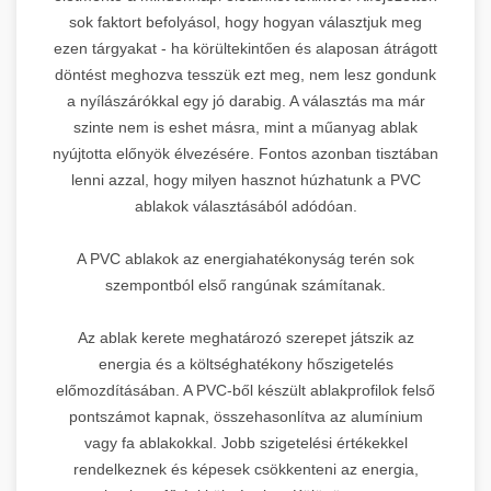
sok faktort befolyásol, hogy hogyan választjuk meg
ezen tárgyakat - ha körültekintően és alaposan átrágott
döntést meghozva tesszük ezt meg, nem lesz gondunk
a nyílászárókkal egy jó darabig. A választás ma már
szinte nem is eshet másra, mint a műanyag ablak
nyújtotta előnyök élvezésére. Fontos azonban tisztában
lenni azzal, hogy milyen hasznot húzhatunk a PVC
ablakok választásából adódóan.
A PVC ablakok az energiahatékonyság terén sok
szempontból első rangúnak számítanak.
Az ablak kerete meghatározó szerepet játszik az
energia és a költséghatékony hőszigetelés
előmozdításában. A PVC-ből készült ablakprofilok felső
pontszámot kapnak, összehasonlítva az alumínium
vagy fa ablakokkal. Jobb szigetelési értékekkel
rendelkeznek és képesek csökkenteni az energia,