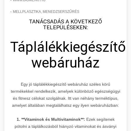
WWW.BIOMENU.HU
-
MELLPLASZTIKA, MENEDZSERSZŰRÉS
TANÁCSADÁS A KÖVETKEZŐ
TELEPÜLÉSEKEN:
Táplálékkiegészítő
webáruház
Egy jó táplálékkiegészítő webáruház széles körű
termékekkel rendelkezik, amelyek különböző egészségügyi
és fitnesz célokat szolgálnak. Itt van néhány terméktípus,
amelyet általában megtalálhatsz egy ilyen webáruházban:
1. **Vitaminok és Multivitaminok**:
Ezek segítenek
pótolni a táplálkozásból hiányzó vitaminokat és ásványi