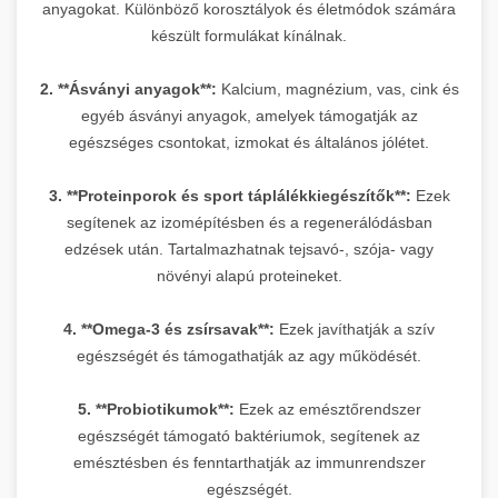
anyagokat. Különböző korosztályok és életmódok számára
készült formulákat kínálnak.
2. **Ásványi anyagok**:
Kalcium, magnézium, vas, cink és
egyéb ásványi anyagok, amelyek támogatják az
egészséges csontokat, izmokat és általános jólétet.
3. **Proteinporok és sport táplálékkiegészítők**:
Ezek
segítenek az izomépítésben és a regenerálódásban
edzések után. Tartalmazhatnak tejsavó-, szója- vagy
növényi alapú proteineket.
4. **Omega-3 és zsírsavak**:
Ezek javíthatják a szív
egészségét és támogathatják az agy működését.
5. **Probiotikumok**:
Ezek az emésztőrendszer
egészségét támogató baktériumok, segítenek az
emésztésben és fenntarthatják az immunrendszer
egészségét.