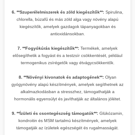
6. **Szuperélelmiszerek és zöld kiegészítők**:
Spirulina,
chlorella, búzafű és más zöld alga vagy növény alapú
kiegészítők, amelyek gazdagok tápanyagokban és
antioxidánsokban.
7. **Fogyókúrás kiegészítők**:
Termékek, amelyek
elősegíthetik a fogyást és a testzsír csökkentését, például
termogenikus zsírégetők vagy étvágycsökkentők.
8. **Növényi kivonatok és adaptogének**:
Olyan
gyógynövény alapú készítmények, amelyek segíthetnek az
alkalmazkodásban a stresszhez, támogathatják a
hormonális egyensúlyt és javíthatják az általános jólétet.
9. **Ízületi és csontegészség támogatók**:
Glükózamin,
kondroitin és MSM tartalmú készítmények, amelyek
támogatják az ízületek egészségét és rugalmasságát.