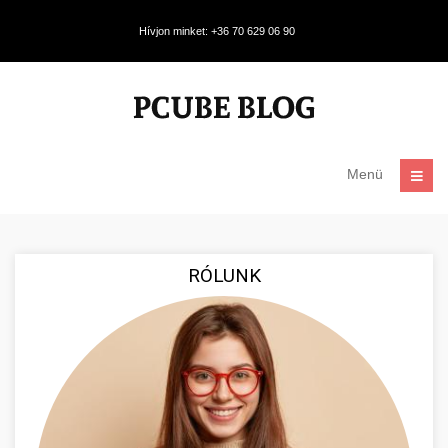
Hívjon minket: +36 70 629 06 90
Menü
RÓLUNK