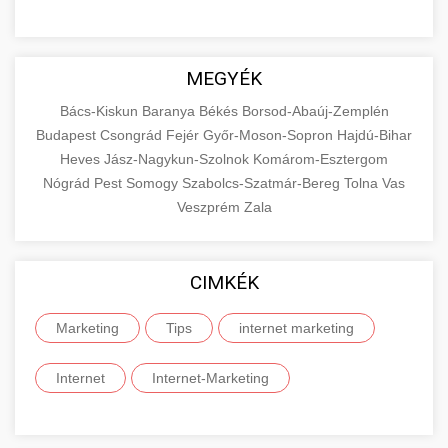
MEGYÉK
Bács-Kiskun
Baranya
Békés
Borsod-Abaúj-Zemplén
Budapest
Csongrád
Fejér
Győr-Moson-Sopron
Hajdú-Bihar
Heves
Jász-Nagykun-Szolnok
Komárom-Esztergom
Nógrád
Pest
Somogy
Szabolcs-Szatmár-Bereg
Tolna
Vas
Veszprém
Zala
CIMKÉK
Marketing
Tips
internet marketing
Internet
Internet-Marketing