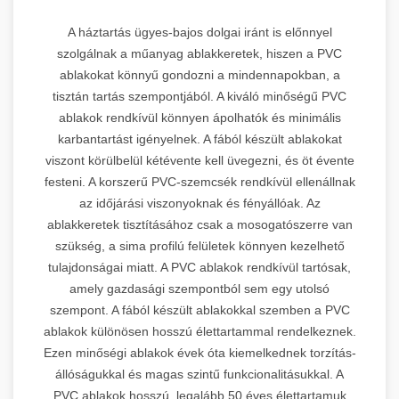
A háztartás ügyes-bajos dolgai iránt is előnnyel
szolgálnak a műanyag ablakkeretek, hiszen a PVC
ablakokat könnyű gondozni a mindennapokban, a
tisztán tartás szempontjából. A kiváló minőségű PVC
ablakok rendkívül könnyen ápolhatók és minimális
karbantartást igényelnek. A fából készült ablakokat
viszont körülbelül kétévente kell üvegezni, és öt évente
festeni. A korszerű PVC-szemcsék rendkívül ellenállnak
az időjárási viszonyoknak és fényállóak. Az
ablakkeretek tisztításához csak a mosogatószerre van
szükség, a sima profilú felületek könnyen kezelhető
tulajdonságai miatt. A PVC ablakok rendkívül tartósak,
amely gazdasági szempontból sem egy utolsó
szempont. A fából készült ablakokkal szemben a PVC
ablakok különösen hosszú élettartammal rendelkeznek.
Ezen minőségi ablakok évek óta kiemelkednek torzítás-
állóságukkal és magas szintű funkcionalitásukkal. A
PVC ablakok hosszú, legalább 50 éves élettartamuk