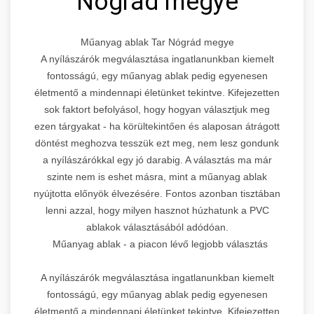
Nógrád megye
Műanyag ablak Tar Nógrád megye
A nyílászárók megválasztása ingatlanunkban kiemelt
fontosságú, egy műanyag ablak pedig egyenesen
életmentő a mindennapi életünket tekintve. Kifejezetten
sok faktort befolyásol, hogy hogyan választjuk meg
ezen tárgyakat - ha körültekintően és alaposan átrágott
döntést meghozva tesszük ezt meg, nem lesz gondunk
a nyílászárókkal egy jó darabig. A választás ma már
szinte nem is eshet másra, mint a műanyag ablak
nyújtotta előnyök élvezésére. Fontos azonban tisztában
lenni azzal, hogy milyen hasznot húzhatunk a PVC
ablakok választásából adódóan.
Műanyag ablak - a piacon lévő legjobb választás
A nyílászárók megválasztása ingatlanunkban kiemelt
fontosságú, egy műanyag ablak pedig egyenesen
életmentő a mindennapi életünket tekintve. Kifejezetten