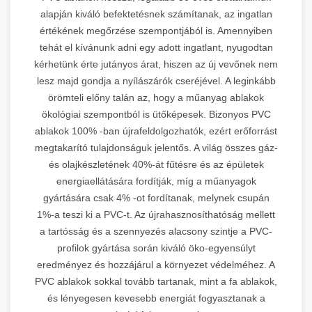
alapján kiváló befektetésnek számítanak, az ingatlan
értékének megőrzése szempontjából is. Amennyiben
tehát el kívánunk adni egy adott ingatlant, nyugodtan
kérhetünk érte jutányos árat, hiszen az új vevőnek nem
lesz majd gondja a nyílászárók cseréjével. A leginkább
örömteli előny talán az, hogy a műanyag ablakok
ökológiai szempontból is ütőképesek. Bizonyos PVC
ablakok 100% -ban újrafeldolgozhatók, ezért erőforrást
megtakarító tulajdonságuk jelentős. A világ összes gáz-
és olajkészletének 40%-át fűtésre és az épületek
energiaellátására fordítják, míg a műanyagok
gyártására csak 4% -ot fordítanak, melynek csupán
1%-a teszi ki a PVC-t. Az újrahasznosíthatóság mellett
a tartósság és a szennyezés alacsony szintje a PVC-
profilok gyártása során kiváló öko-egyensúlyt
eredményez és hozzájárul a környezet védelméhez. A
PVC ablakok sokkal tovább tartanak, mint a fa ablakok,
és lényegesen kevesebb energiát fogyasztanak a