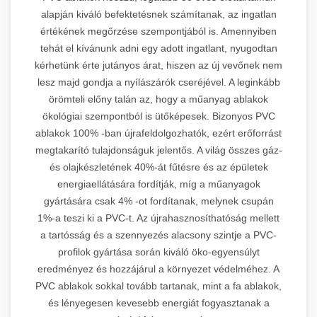
alapján kiváló befektetésnek számítanak, az ingatlan
értékének megőrzése szempontjából is. Amennyiben
tehát el kívánunk adni egy adott ingatlant, nyugodtan
kérhetünk érte jutányos árat, hiszen az új vevőnek nem
lesz majd gondja a nyílászárók cseréjével. A leginkább
örömteli előny talán az, hogy a műanyag ablakok
ökológiai szempontból is ütőképesek. Bizonyos PVC
ablakok 100% -ban újrafeldolgozhatók, ezért erőforrást
megtakarító tulajdonságuk jelentős. A világ összes gáz-
és olajkészletének 40%-át fűtésre és az épületek
energiaellátására fordítják, míg a műanyagok
gyártására csak 4% -ot fordítanak, melynek csupán
1%-a teszi ki a PVC-t. Az újrahasznosíthatóság mellett
a tartósság és a szennyezés alacsony szintje a PVC-
profilok gyártása során kiváló öko-egyensúlyt
eredményez és hozzájárul a környezet védelméhez. A
PVC ablakok sokkal tovább tartanak, mint a fa ablakok,
és lényegesen kevesebb energiát fogyasztanak a