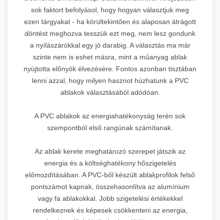
sok faktort befolyásol, hogy hogyan választjuk meg
ezen tárgyakat - ha körültekintően és alaposan átrágott
döntést meghozva tesszük ezt meg, nem lesz gondunk
a nyílászárókkal egy jó darabig. A választás ma már
szinte nem is eshet másra, mint a műanyag ablak
nyújtotta előnyök élvezésére. Fontos azonban tisztában
lenni azzal, hogy milyen hasznot húzhatunk a PVC
ablakok választásából adódóan.
A PVC ablakok az energiahatékonyság terén sok
szempontból első rangúnak számítanak.
Az ablak kerete meghatározó szerepet játszik az
energia és a költséghatékony hőszigetelés
előmozdításában. A PVC-ből készült ablakprofilok felső
pontszámot kapnak, összehasonlítva az alumínium
vagy fa ablakokkal. Jobb szigetelési értékekkel
rendelkeznek és képesek csökkenteni az energia,