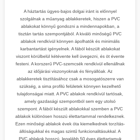
A háztartás ügyes-bajos dolgai iránt is előnnyel
szolgálnak a műanyag ablakkeretek, hiszen a PVC
ablakokat könnyű gondozni a mindennapokban, a
tisztán tartás szempontjából. A kiváló minőségű PVC
ablakok rendkívül könnyen ápolhatók és minimális
karbantartást igényelnek. A fából készült ablakokat
viszont körülbelül kétévente kell üvegezni, és öt évente
festeni. A korszerű PVC-szemcsék rendkívül ellenállnak
az időjárási viszonyoknak és fényállóak. Az
ablakkeretek tisztításához csak a mosogatószerre van
szükség, a sima profilú felületek könnyen kezelhető
tulajdonságai miatt. A PVC ablakok rendkívül tartósak,
amely gazdasági szempontból sem egy utolsó
szempont. A fából készült ablakokkal szemben a PVC
ablakok különösen hosszú élettartammal rendelkeznek.
Ezen minőségi ablakok évek óta kiemelkednek torzítás-
állóságukkal és magas szintű funkcionalitásukkal. A
PVC ablakok hosszú, legalább 50 éves élettartamuk