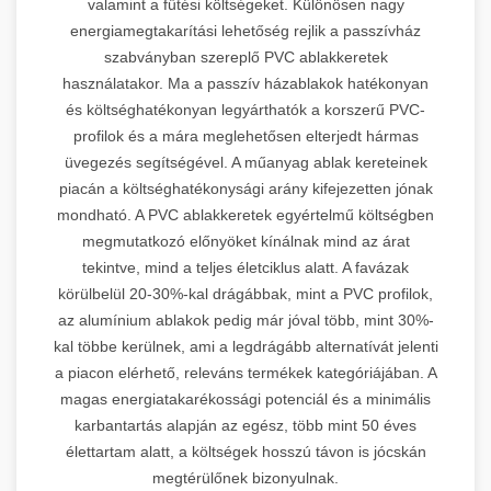
valamint a fűtési költségeket. Különösen nagy
energiamegtakarítási lehetőség rejlik a passzívház
szabványban szereplő PVC ablakkeretek
használatakor. Ma a passzív házablakok hatékonyan
és költséghatékonyan legyárthatók a korszerű PVC-
profilok és a mára meglehetősen elterjedt hármas
üvegezés segítségével. A műanyag ablak kereteinek
piacán a költséghatékonysági arány kifejezetten jónak
mondható. A PVC ablakkeretek egyértelmű költségben
megmutatkozó előnyöket kínálnak mind az árat
tekintve, mind a teljes életciklus alatt. A favázak
körülbelül 20-30%-kal drágábbak, mint a PVC profilok,
az alumínium ablakok pedig már jóval több, mint 30%-
kal többe kerülnek, ami a legdrágább alternatívát jelenti
a piacon elérhető, releváns termékek kategóriájában. A
magas energiatakarékossági potenciál és a minimális
karbantartás alapján az egész, több mint 50 éves
élettartam alatt, a költségek hosszú távon is jócskán
megtérülőnek bizonyulnak.