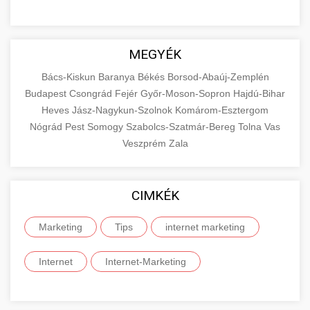
MEGYÉK
Bács-Kiskun
Baranya
Békés
Borsod-Abaúj-Zemplén
Budapest
Csongrád
Fejér
Győr-Moson-Sopron
Hajdú-Bihar
Heves
Jász-Nagykun-Szolnok
Komárom-Esztergom
Nógrád
Pest
Somogy
Szabolcs-Szatmár-Bereg
Tolna
Vas
Veszprém
Zala
CIMKÉK
Marketing
Tips
internet marketing
Internet
Internet-Marketing