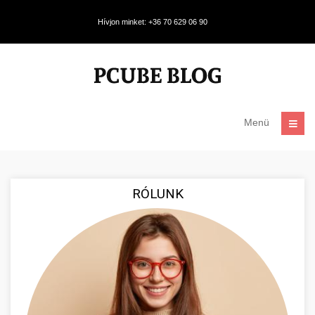
Hívjon minket: +36 70 629 06 90
Menü
RÓLUNK