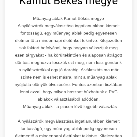
Kamut Békés megye
Műanyag ablak Kamut Békés megye
A nyílászárók megválasztása ingatlanunkban kiemelt
fontosságú, egy műanyag ablak pedig egyenesen
életmentő a mindennapi életünket tekintve. Kifejezetten
sok faktort befolyásol, hogy hogyan választjuk meg
ezen tárgyakat - ha körültekintően és alaposan átrágott
döntést meghozva tesszük ezt meg, nem lesz gondunk
a nyílászárókkal egy jó darabig. A választás ma már
szinte nem is eshet másra, mint a műanyag ablak
nyújtotta előnyök élvezésére. Fontos azonban tisztában
lenni azzal, hogy milyen hasznot húzhatunk a PVC
ablakok választásából adódóan.
Műanyag ablak - a piacon lévő legjobb választás
A nyílászárók megválasztása ingatlanunkban kiemelt
fontosságú, egy műanyag ablak pedig egyenesen
életmentő a mindennapi életünket tekintve. Kifejezetten