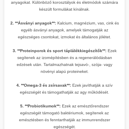
anyagokat. Különböző korosztályok és életmódok számára
készült formulákat kínálnak.
2. **Ásványi anyagok**:
Kalcium, magnézium, vas, cink és
egyéb ásványi anyagok, amelyek támogatják az
egészséges csontokat, izmokat és általános jólétet.
3. **Proteinporok és sport táplálékkiegészítők**:
Ezek
segítenek az izomépítésben és a regenerálódásban
edzések után. Tartalmazhatnak tejsavó-, szója- vagy
növényi alapú proteineket.
4. **Omega-3 és zsírsavak**:
Ezek javíthatják a szív
egészségét és támogathatják az agy működését.
5. **Probiotikumok**:
Ezek az emésztőrendszer
egészségét támogató baktériumok, segítenek az
emésztésben és fenntarthatják az immunrendszer
egészségét.