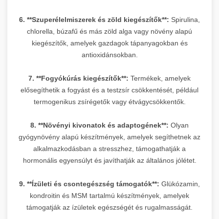
6. **Szuperélelmiszerek és zöld kiegészítők**:
Spirulina,
chlorella, búzafű és más zöld alga vagy növény alapú
kiegészítők, amelyek gazdagok tápanyagokban és
antioxidánsokban.
7. **Fogyókúrás kiegészítők**:
Termékek, amelyek
elősegíthetik a fogyást és a testzsír csökkentését, például
termogenikus zsírégetők vagy étvágycsökkentők.
8. **Növényi kivonatok és adaptogének**:
Olyan
gyógynövény alapú készítmények, amelyek segíthetnek az
alkalmazkodásban a stresszhez, támogathatják a
hormonális egyensúlyt és javíthatják az általános jólétet.
9. **Ízületi és csontegészség támogatók**:
Glükózamin,
kondroitin és MSM tartalmú készítmények, amelyek
támogatják az ízületek egészségét és rugalmasságát.