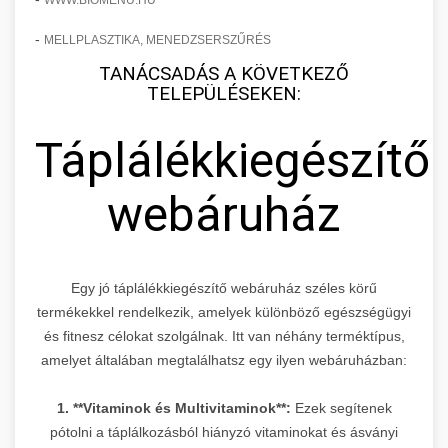
WWW.BIOMENU.HU
-
MELLPLASZTIKA, MENEDZSERSZŰRÉS
TANÁCSADÁS A KÖVETKEZŐ
TELEPÜLÉSEKEN:
Táplálékkiegészítő
webáruház
Egy jó táplálékkiegészítő webáruház széles körű
termékekkel rendelkezik, amelyek különböző egészségügyi
és fitnesz célokat szolgálnak. Itt van néhány terméktípus,
amelyet általában megtalálhatsz egy ilyen webáruházban:
1. **Vitaminok és Multivitaminok**:
Ezek segítenek
pótolni a táplálkozásból hiányzó vitaminokat és ásványi