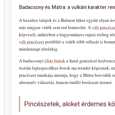
Badacsony és Mátra: a vulkáni karakter re
A bazaltos talajok és a Balaton tükre együtt olyan á
más magyar vidék sem tud lemásolni. A
váli pincész
képviseli, miközben a hagyományos rajnai rizling tét
váli pincészet
portfólió a vidék több stílusát is bemut
mindennapi tételekig.
A badacsonyi
éliás birtok
a fiatal generáció kedvence
tisztán fajtaspecifikus borok ma trendet képeznek, 
pincészet munkája mutatja, hogy a Mátra borvidék is
alternatív választás, hanem önálló borászati üzenet.
Pincészetek, akiket érdemes k