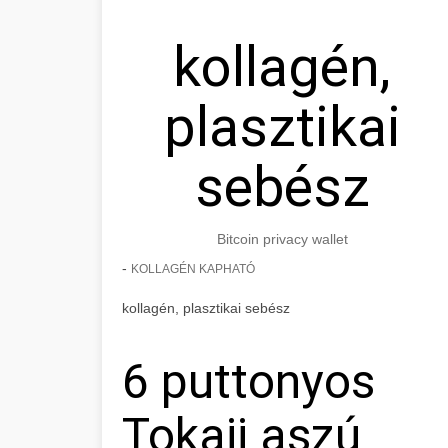
kollagén,
plasztikai
sebész
Bitcoin privacy wallet
-
KOLLAGÉN KAPHATÓ
kollagén, plasztikai sebész
6 puttonyos
Tokaji aszú