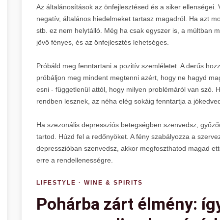
Az általánosítások az önfejlesztésed és a siker ellensége
negatív, általános hiedelmeket tartasz magadról. Ha azt 
stb. ez nem helytálló. Még ha csak egyszer is, a múltban m
jövő fényes, és az önfejlesztés lehetséges.
Próbáld meg fenntartani a pozitív szemléletet. A derűs ho
próbáljon meg mindent megtenni azért, hogy ne hagyd mag
esni - függetlenül attól, hogy milyen problémáról van sz
rendben lesznek, az néha elég sokáig fenntartja a jókedvede
Ha szezonális depressziós betegségben szenvedsz, győződj
tartod. Húzd fel a redőnyöket. A fény szabályozza a szerve
depresszióban szenvedsz, akkor megfoszthatod magad ettő
erre a rendellenességre.
LIFESTYLE · WINE & SPIRITS
Pohárba zárt élmény: így