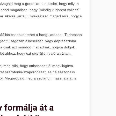
i. Vizsgáld meg a gondolatmenetedet, hogy milyen
mondod magadban, hogy "mindig kudarcot vallasz"
ár sikerrel jártál! Emlékeztesd magad arra, hogy a
zzáállás csodákat tehet a hangulatoddal. Tudatosan
ad túlságosan elkeseríteni vagy depresszióba
ó. Ha csak azt mondod magadnak, hogy a dolgok
t ahhoz, hogy ezt sikerüljön valóra váltani.
 meg róla, hogy otthonodat jól megvilágítva
zet szerotonin-szaporodását, és ha szezonális
l. Megpróbáld meg a szolárium használatát is
 formálja át a