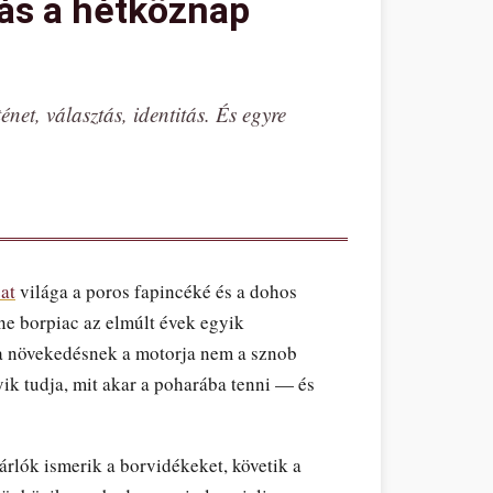
ás a hétköznap
net, választás, identitás. És egyre
at
világa a poros fapincéké és a dohos
ne borpiac az elmúlt évek egyik
 a növekedésnek a motorja nem a sznob
ik tudja, mit akar a poharába tenni — és
árlók ismerik a borvidékeket, követik a