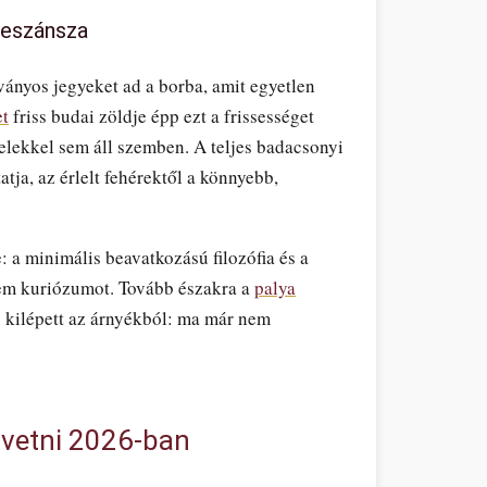
neszánsza
sványos jegyeket ad a borba, amit egyetlen
et
friss budai zöldje épp ezt a frissességet
elekkel sem áll szemben. A teljes badacsonyi
atja, az érlelt fehérektől a könnyebb,
: a minimális beavatkozású filozófia és a
nem kuriózumot. Tovább északra a
palya
 kilépett az árnyékból: ma már nem
övetni 2026-ban