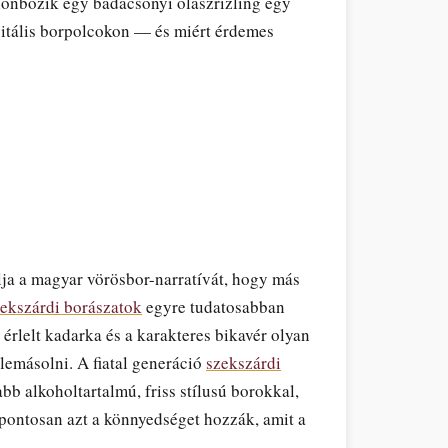
ülönbözik egy badacsonyi olaszrizling egy
gitális borpolcokon — és miért érdemes
lja a magyar vörösbor-narratívát, hogy más
ekszárdi borászatok
egyre tudatosabban
an érlelt kadarka és a karakteres bikavér olyan
lemásolni. A fiatal generáció
szekszárdi
b alkoholtartalmú, friss stílusú borokkal,
pontosan azt a könnyedséget hozzák, amit a