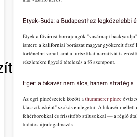
Etyek-Buda: a Budapesthez legközelebbi 
Etyek a fővárosi borrajongók "vasárnapi backyardja"
ismert: a kaliforniai borászat magyar gyökereit őrz
történelmi vonal, ami a turisztikai narratívát is erős
részletekre figyelő tételezés a fő szempont.
zítő
Eger: a bikavér nem álca, hanem stratégia
Az egri pincészetek között a
thummerer pince
évtized
klasszikusként" szokás emlegetni. A bikavér mellett 
fehérborokkal és frissítőbb stílusokkal — a régió át
tudatos újrafogalmazás.