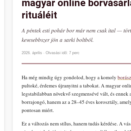
magyar online borvásárl
rituáléit
A péntek esti pohár bor már nem csak ital — törté
kevesebbszer jön a sarki boltból.
2026. április · Olvasási idő: 7 perc
Ha még mindig úgy gondolod, hogy a komoly
borász
pultoké, érdemes újranyitni a tabokat. A magyar onli
legstabilabban növekvő szegmensévé vált, és ennek
borrajongó, hanem az a 28–45 éves korosztály, amely
pontosan miért.
Ez a változás nem stílus, hanem tudás kérdése. A vás