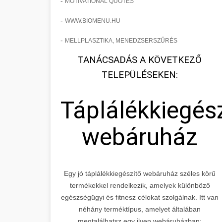
-
MOTIVATIONAL QUOTES
-
WWW.BIOMENU.HU
-
MELLPLASZTIKA, MENEDZSERSZŰRÉS
TANÁCSADÁS A KÖVETKEZŐ
TELEPÜLÉSEKEN:
Táplálékkiegés
webáruház
Egy jó táplálékkiegészítő webáruház széles körű
termékekkel rendelkezik, amelyek különböző
egészségügyi és fitnesz célokat szolgálnak. Itt van
néhány terméktípus, amelyet általában
megtalálhatsz egy ilyen webáruházban: