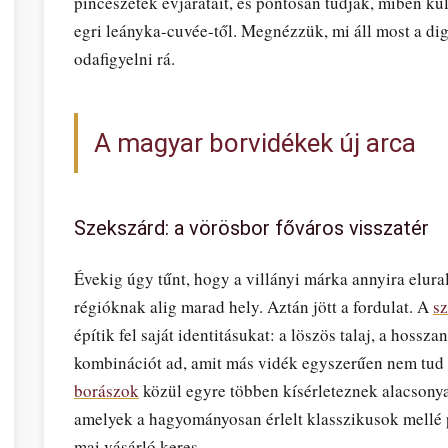
pincészetek évjáratait, és pontosan tudják, miben k
egri leányka-cuvée-től. Megnézzük, mi áll most a di
odafigyelni rá.
A magyar borvidékek új arca
Szekszárd: a vörösbor főváros visszatér
Évekig úgy tűnt, hogy a villányi márka annyira elura
régióknak alig marad hely. Aztán jött a fordulat. A
sz
építik fel saját identitásukat: a löszös talaj, a hossz
kombinációt ad, amit más vidék egyszerűen nem tud 
borászok
közül egyre többen kísérleteznek alacsonyab
amelyek a hagyományosan érlelt klasszikusok mellé 
mai vásárló keres.