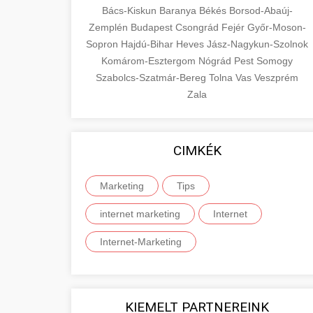
Bács-Kiskun
Baranya
Békés
Borsod-Abaúj-
Zemplén
Budapest
Csongrád
Fejér
Győr-Moson-
Sopron
Hajdú-Bihar
Heves
Jász-Nagykun-Szolnok
Komárom-Esztergom
Nógrád
Pest
Somogy
Szabolcs-Szatmár-Bereg
Tolna
Vas
Veszprém
Zala
CIMKÉK
Marketing
Tips
internet marketing
Internet
Internet-Marketing
KIEMELT PARTNEREINK