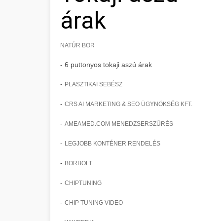
árak
NATÚR BOR
- 6 puttonyos tokaji aszú árak
-
PLASZTIKAI SEBÉSZ
-
CRS AI MARKETING & SEO ÜGYNÖKSÉG KFT.
-
AMEAMED.COM MENEDZSERSZŰRÉS
-
LEGJOBB KONTÉNER RENDELÉS
-
BORBOLT
-
CHIPTUNING
-
CHIP TUNING VIDEO