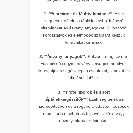
1. **Vitaminok és Multivitaminok**:
Ezek
segítenek pótolni a táplálkozásból hiányzó
vitaminokat és ásványi anyagokat. Különböző
korosztályok és életmódok számára készült
formulákat kínálnak.
2. **Ásványi anyagok**:
Kalcium, magnézium,
vas, cink és egyéb ásványi anyagok, amelyek
támogatják az egészséges csontokat, izmokat és
általános jólétet.
3. **Proteinporok és sport
táplálékkiegészítők**:
Ezek segítenek az
izomépítésben és a regenerálódásban edzések
után. Tartalmazhatnak tejsavó-, szója- vagy
növényi alapú proteineket.