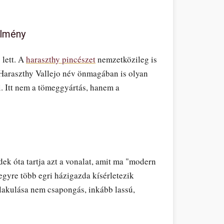
élmény
 lett. A
haraszthy pincészet
nemzetközileg is
ő Haraszthy Vallejo név önmagában is olyan
íti. Itt nem a tömeggyártás, hanem a
ek óta tartja azt a vonalat, amit ma "modern
egyre több egri házigazda kísérletezik
alakulása nem csapongás, inkább lassú,