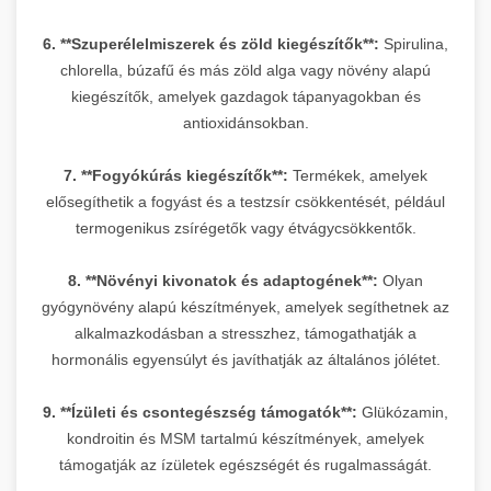
6. **Szuperélelmiszerek és zöld kiegészítők**:
Spirulina,
chlorella, búzafű és más zöld alga vagy növény alapú
kiegészítők, amelyek gazdagok tápanyagokban és
antioxidánsokban.
7. **Fogyókúrás kiegészítők**:
Termékek, amelyek
elősegíthetik a fogyást és a testzsír csökkentését, például
termogenikus zsírégetők vagy étvágycsökkentők.
8. **Növényi kivonatok és adaptogének**:
Olyan
gyógynövény alapú készítmények, amelyek segíthetnek az
alkalmazkodásban a stresszhez, támogathatják a
hormonális egyensúlyt és javíthatják az általános jólétet.
9. **Ízületi és csontegészség támogatók**:
Glükózamin,
kondroitin és MSM tartalmú készítmények, amelyek
támogatják az ízületek egészségét és rugalmasságát.