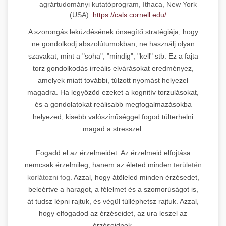
agrártudományi kutatóprogram, Ithaca, New York
(USA):
https://cals.cornell.edu/
A szorongás leküzdésének önsegítő stratégiája, hogy
ne gondolkodj abszolútumokban, ne használj olyan
szavakat, mint a "soha", "mindig", "kell" stb. Ez a fajta
torz gondolkodás irreális elvárásokat eredményez,
amelyek miatt további, túlzott nyomást helyezel
magadra. Ha legyőzöd ezeket a kognitív torzulásokat,
és a gondolatokat reálisabb megfogalmazásokba
helyezed, kisebb valószínűséggel fogod túlterhelni
magad a stresszel.
Fogadd el az érzelmeidet. Az érzelmeid elfojtása
nemcsak érzelmileg, hanem az életed minden
területén
korlátozni fog
. Azzal, hogy átöleled minden érzésedet,
beleértve a haragot, a félelmet és a szomorúságot is,
át tudsz lépni rajtuk, és végül túlléphetsz rajtuk. Azzal,
hogy elfogadod az érzéseidet, az ura leszel az
érzéseidnek.