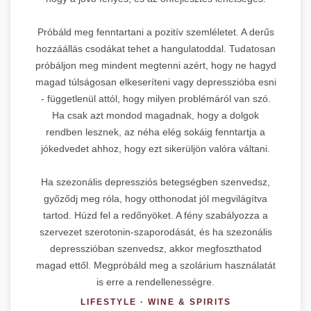
Próbáld meg fenntartani a pozitív szemléletet. A derűs
hozzáállás csodákat tehet a hangulatoddal. Tudatosan
próbáljon meg mindent megtenni azért, hogy ne hagyd
magad túlságosan elkeseríteni vagy depresszióba esni
- függetlenül attól, hogy milyen problémáról van szó.
Ha csak azt mondod magadnak, hogy a dolgok
rendben lesznek, az néha elég sokáig fenntartja a
jókedvedet ahhoz, hogy ezt sikerüljön valóra váltani.
Ha szezonális depressziós betegségben szenvedsz,
győződj meg róla, hogy otthonodat jól megvilágítva
tartod. Húzd fel a redőnyöket. A fény szabályozza a
szervezet szerotonin-szaporodását, és ha szezonális
depresszióban szenvedsz, akkor megfoszthatod
magad ettől. Megpróbáld meg a szolárium használatát
is erre a rendellenességre.
LIFESTYLE · WINE & SPIRITS