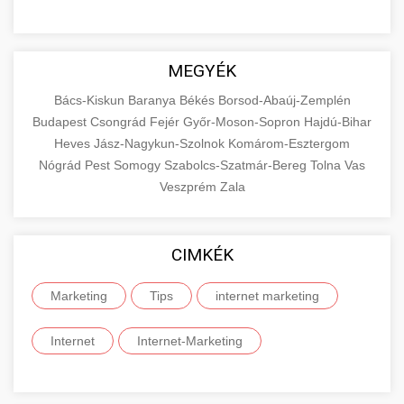
MEGYÉK
Bács-Kiskun
Baranya
Békés
Borsod-Abaúj-Zemplén
Budapest
Csongrád
Fejér
Győr-Moson-Sopron
Hajdú-Bihar
Heves
Jász-Nagykun-Szolnok
Komárom-Esztergom
Nógrád
Pest
Somogy
Szabolcs-Szatmár-Bereg
Tolna
Vas
Veszprém
Zala
CIMKÉK
Marketing
Tips
internet marketing
Internet
Internet-Marketing