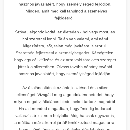
hasznos javaslatért, hogy személyiséged fejlődjön.
Minden, amit meg kell tanulnod a személyes
fejlődésről!
Szóval, elgondolkodtál az életeden - hol vagy most, és
hol szeretnél lenni. Talán van valami, ami némi
kiigazításra, sőt, talán még javításra is szorul.
Szeretnéd fejleszteni a személyiségedet
. Kétségtelen,
hogy egy cél kitűzése és az arra való törekvés szerepet
játszik a sikeredben. Olvass tovább néhány további
hasznos javaslatért, hogy személyiséged fejlődjön.
Az általánosítások az önfejlesztésed és a siker
ellenségei. Vizsgáld meg a gondolatmenetedet, hogy
milyen negatív, általános hiedelmeket tartasz magadról.
Ha azt mondod magadban, hogy "mindig kudarcot
vallasz" stb. ez nem helytálló. Még ha csak egyszer is,
a múltban már sikerrel jártál! Emlékeztesd magad arra,
hogy a jövő fényes, és az önfejlesztés lehetséges.