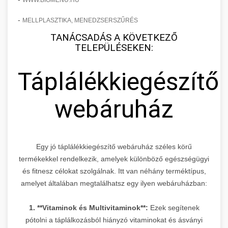
WWW.BIOMENU.HU
-
MELLPLASZTIKA, MENEDZSERSZŰRÉS
TANÁCSADÁS A KÖVETKEZŐ
TELEPÜLÉSEKEN:
Táplálékkiegészítő
webáruház
Egy jó táplálékkiegészítő webáruház széles körű
termékekkel rendelkezik, amelyek különböző egészségügyi
és fitnesz célokat szolgálnak. Itt van néhány terméktípus,
amelyet általában megtalálhatsz egy ilyen webáruházban:
1. **Vitaminok és Multivitaminok**:
Ezek segítenek
pótolni a táplálkozásból hiányzó vitaminokat és ásványi