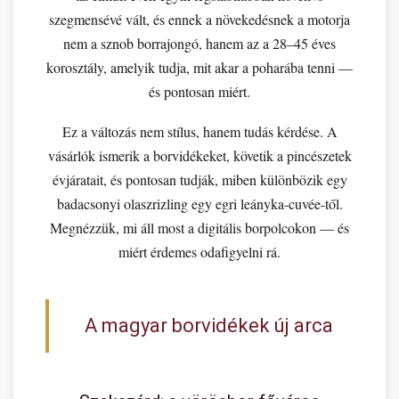
szegmensévé vált, és ennek a növekedésnek a motorja
nem a sznob borrajongó, hanem az a 28–45 éves
korosztály, amelyik tudja, mit akar a poharába tenni —
és pontosan miért.
Ez a változás nem stílus, hanem tudás kérdése. A
vásárlók ismerik a borvidékeket, követik a pincészetek
évjáratait, és pontosan tudják, miben különbözik egy
badacsonyi olaszrizling egy egri leányka-cuvée-től.
Megnézzük, mi áll most a digitális borpolcokon — és
miért érdemes odafigyelni rá.
A magyar borvidékek új arca