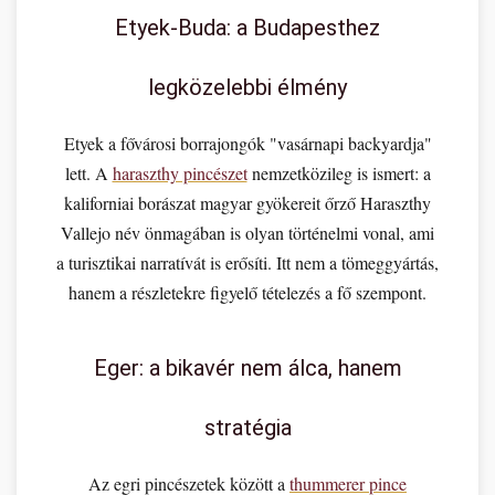
Etyek-Buda: a Budapesthez
legközelebbi élmény
Etyek a fővárosi borrajongók "vasárnapi backyardja"
lett. A
haraszthy pincészet
nemzetközileg is ismert: a
kaliforniai borászat magyar gyökereit őrző Haraszthy
Vallejo név önmagában is olyan történelmi vonal, ami
a turisztikai narratívát is erősíti. Itt nem a tömeggyártás,
hanem a részletekre figyelő tételezés a fő szempont.
Eger: a bikavér nem álca, hanem
stratégia
Az egri pincészetek között a
thummerer pince