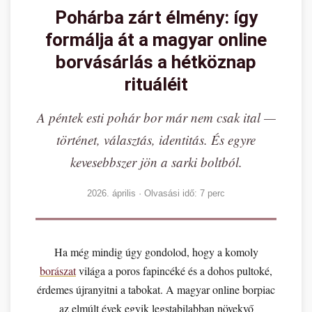
Pohárba zárt élmény: így
formálja át a magyar online
borvásárlás a hétköznap
rituáléit
A péntek esti pohár bor már nem csak ital —
történet, választás, identitás. És egyre
kevesebbszer jön a sarki boltból.
2026. április · Olvasási idő: 7 perc
Ha még mindig úgy gondolod, hogy a komoly
borászat
világa a poros fapincéké és a dohos pultoké,
érdemes újranyitni a tabokat. A magyar online borpiac
az elmúlt évek egyik legstabilabban növekvő