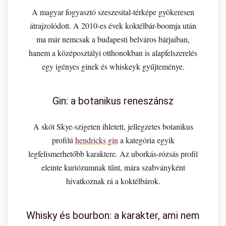
A magyar fogyasztó szeszesital-térképe gyökeresen
átrajzolódott. A 2010-es évek koktélbár-boomja után
ma már nemcsak a budapesti belváros bárjaiban,
hanem a középosztályi otthonokban is alapfelszerelés
egy igényes ginek és whiskeyk gyűjteménye.
Gin: a botanikus reneszánsz
A skót Skye-szigeten ihletett, jellegzetes botanikus
profilú
hendricks gin
a kategória egyik
legfelismerhetőbb karaktere. Az uborkás-rózsás profil
eleinte kuriózumnak tűnt, mára szabványként
hivatkoznak rá a koktélbárok.
Whisky és bourbon: a karakter, ami nem