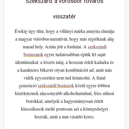
Szekszárd: a vörösbor főváros
visszatér
Évekig úgy tűnt, hogy a villányi márka annyira eluralja
a magyar vörösbor-narratívát, hogy más régióknak alig
marad hely. Aztán jött a fordulat. A
szekszárdi
borászatok
egyre tudatosabban építik fel saját
identitásukat: a löszös talaj, a hosszan érlelt kadarka és
a karakteres bikavér olyan kombinációt ad, amit más
vidék egyszerűen nem tud lemásolni. A fiatal
generáció
szekszárdi borászok
közül egyre többen
kísérleteznek alacsonyabb alkoholtartalmú, friss stílusú
borokkal, amelyek a hagyományosan érlelt
klasszikusok mellé pontosan azt a könnyedséget
hozzák, amit a mai vásárló keres.