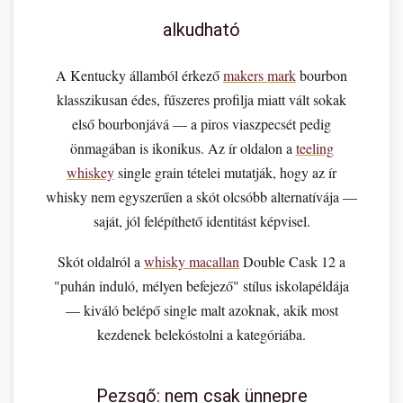
alkudható
A Kentucky államból érkező
makers mark
bourbon
klasszikusan édes, fűszeres profilja miatt vált sokak
első bourbonjává — a piros viaszpecsét pedig
önmagában is ikonikus. Az ír oldalon a
teeling
whiskey
single grain tételei mutatják, hogy az ír
whisky nem egyszerűen a skót olcsóbb alternatívája —
saját, jól felépíthető identitást képvisel.
Skót oldalról a
whisky macallan
Double Cask 12 a
"puhán induló, mélyen befejező" stílus iskolapéldája
— kiváló belépő single malt azoknak, akik most
kezdenek belekóstolni a kategóriába.
Pezsgő: nem csak ünnepre