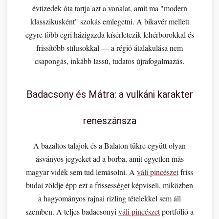
évtizedek óta tartja azt a vonalat, amit ma "modern
klasszikusként" szokás emlegetni. A bikavér mellett
egyre több egri házigazda kísérletezik fehérborokkal és
frissítőbb stílusokkal — a régió átalakulása nem
csapongás, inkább lassú, tudatos újrafogalmazás.
Badacsony és Mátra: a vulkáni karakter
reneszánsza
A bazaltos talajok és a Balaton tükre együtt olyan
ásványos jegyeket ad a borba, amit egyetlen más
magyar vidék sem tud lemásolni. A
váli pincészet
friss
budai zöldje épp ezt a frissességet képviseli, miközben
a hagyományos rajnai rizling tételekkel sem áll
szemben. A teljes badacsonyi
váli pincészet
portfólió a