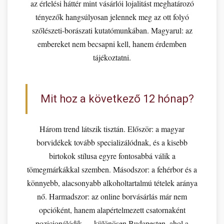
az érlelési háttér mint vásárlói lojalitást meghatározó
tényezők hangsúlyosan jelennek meg az ott folyó
szőlészeti-borászati kutatómunkában. Magyarul: az
embereket nem becsapni kell, hanem érdemben
tájékoztatni.
Mit hoz a következő 12 hónap?
Három trend látszik tisztán. Először: a magyar
borvidékek tovább specializálódnak, és a kisebb
birtokok stílusa egyre fontosabbá válik a
tömegmárkákkal szemben. Másodszor: a fehérbor és a
könnyebb, alacsonyabb alkoholtartalmú tételek aránya
nő. Harmadszor: az online borvásárlás már nem
opcióként, hanem alapértelmezett csatornaként
pozicionálódik — különösen Budapesten, ahol a