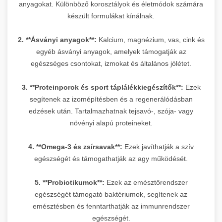
anyagokat. Különböző korosztályok és életmódok számára
készült formulákat kínálnak.
2. **Ásványi anyagok**:
Kalcium, magnézium, vas, cink és
egyéb ásványi anyagok, amelyek támogatják az
egészséges csontokat, izmokat és általános jólétet.
3. **Proteinporok és sport táplálékkiegészítők**:
Ezek
segítenek az izomépítésben és a regenerálódásban
edzések után. Tartalmazhatnak tejsavó-, szója- vagy
növényi alapú proteineket.
4. **Omega-3 és zsírsavak**:
Ezek javíthatják a szív
egészségét és támogathatják az agy működését.
5. **Probiotikumok**:
Ezek az emésztőrendszer
egészségét támogató baktériumok, segítenek az
emésztésben és fenntarthatják az immunrendszer
egészségét.