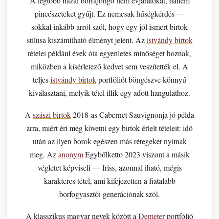
A legtöbb hazai borrajongó nem évjáratokat, hanem
pincészeteket gyűjt. Ez nemcsak hűségkérdés —
sokkal inkább arról szól, hogy egy jól ismert birtok
stílusa kiszámítható élményt jelent. Az
istvándy birtok
tételei például évek óta egyenletes minőséget hoznak,
miközben a kísérletező kedvet sem veszítették el. A
teljes
istvándy birtok
portfóliót böngészve könnyű
kiválasztani, melyik tétel illik egy adott hangulathoz.
A
szászi birtok
2018-as Cabernet Sauvignonja jó példa
arra, miért éri meg követni egy birtok érlelt tételeit: idő
után az ilyen borok egészen más rétegeket nyitnak
meg. Az
anonym
Egybőlketto 2023 viszont a másik
végletet képviseli — friss, azonnal iható, mégis
karakteres tétel, ami kifejezetten a fiatalabb
borfogyasztói generációnak szól.
A klasszikus magyar nevek között a
Demeter
portfólió