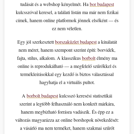
tudását és a webshop kényelmét. Ha
bor budapest
kulcsszóval keresel, a találati listán ma már nem fizikai
címek, hanem online platformok jönnek elsőként — és
ez nem véletlen.
Egy jól szerkesztett
borszaküzlet budapest
a kínálatát
nem méret, hanem szempont szerint építi: borvidék,
fajta, stílus, alkalom. A klasszikus
borbolt
élmény ma
online is reprodukálható — a megfelelő szűrőkkel és
termékleírásokkal egy kezdő is biztos választással
hagyhatja el a virtuális pultot.
A
borbolt budapest
kulcsszó keresési statisztikái
szerint a legtöbb felhasználó nem konkrét márkára,
hanem megbízható forrásra vadászik. És épp ez a
változás magyarázza az online borshopok növekedését:
a vásárló ma nem terméket, hanem szakmai szűrőt