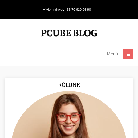
Hívjon minket: +36 70 629 06 90
Menü
RÓLUNK