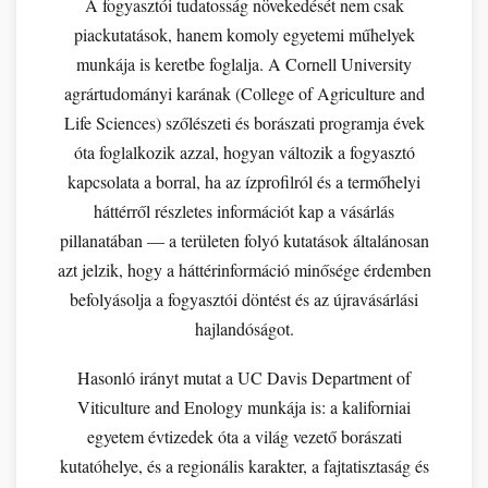
A fogyasztói tudatosság növekedését nem csak
piackutatások, hanem komoly egyetemi műhelyek
munkája is keretbe foglalja. A Cornell University
agrártudományi karának (College of Agriculture and
Life Sciences) szőlészeti és borászati programja évek
óta foglalkozik azzal, hogyan változik a fogyasztó
kapcsolata a borral, ha az ízprofilról és a termőhelyi
háttérről részletes információt kap a vásárlás
pillanatában — a területen folyó kutatások általánosan
azt jelzik, hogy a háttérinformáció minősége érdemben
befolyásolja a fogyasztói döntést és az újravásárlási
hajlandóságot.
Hasonló irányt mutat a UC Davis Department of
Viticulture and Enology munkája is: a kaliforniai
egyetem évtizedek óta a világ vezető borászati
kutatóhelye, és a regionális karakter, a fajtatisztaság és