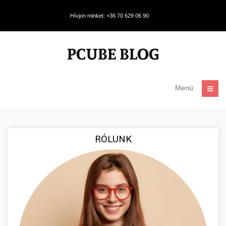
Hívjon minket: +36 70 629 06 90
Menü
RÓLUNK