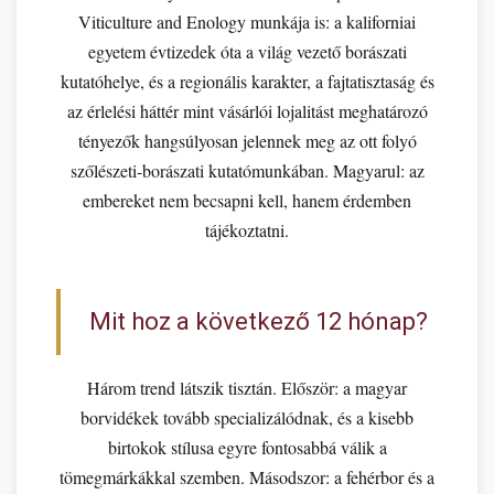
Viticulture and Enology munkája is: a kaliforniai
egyetem évtizedek óta a világ vezető borászati
kutatóhelye, és a regionális karakter, a fajtatisztaság és
az érlelési háttér mint vásárlói lojalitást meghatározó
tényezők hangsúlyosan jelennek meg az ott folyó
szőlészeti-borászati kutatómunkában. Magyarul: az
embereket nem becsapni kell, hanem érdemben
tájékoztatni.
Mit hoz a következő 12 hónap?
Három trend látszik tisztán. Először: a magyar
borvidékek tovább specializálódnak, és a kisebb
birtokok stílusa egyre fontosabbá válik a
tömegmárkákkal szemben. Másodszor: a fehérbor és a