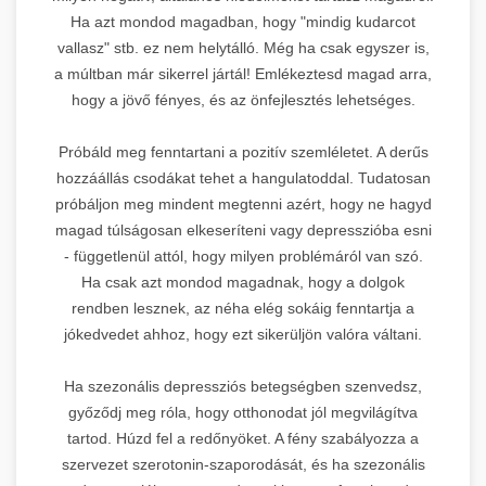
Ha azt mondod magadban, hogy "mindig kudarcot
vallasz" stb. ez nem helytálló. Még ha csak egyszer is,
a múltban már sikerrel jártál! Emlékeztesd magad arra,
hogy a jövő fényes, és az önfejlesztés lehetséges.
Próbáld meg fenntartani a pozitív szemléletet. A derűs
hozzáállás csodákat tehet a hangulatoddal. Tudatosan
próbáljon meg mindent megtenni azért, hogy ne hagyd
magad túlságosan elkeseríteni vagy depresszióba esni
- függetlenül attól, hogy milyen problémáról van szó.
Ha csak azt mondod magadnak, hogy a dolgok
rendben lesznek, az néha elég sokáig fenntartja a
jókedvedet ahhoz, hogy ezt sikerüljön valóra váltani.
Ha szezonális depressziós betegségben szenvedsz,
győződj meg róla, hogy otthonodat jól megvilágítva
tartod. Húzd fel a redőnyöket. A fény szabályozza a
szervezet szerotonin-szaporodását, és ha szezonális