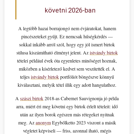
követni 2026-ban
A legtöbb hazai borrajongó nem évjáratokat, hanem
pincészeteket gyűjt. Ez nemcsak hűségkérdés —
sokkal inkább arról szól, hogy egy jól ismert birtok
stílusa kiszámítható élményt jelent. Az
istvándy birtok
tételei például évek óta egyenletes minőséget hoznak,
miközben a kísérletező kedvet sem veszítették el. A
teljes
istvándy birtok
portfóliót böngészve könnyű
kiválasztani, melyik tétel illik egy adott hangulathoz.
A
szászi birtok
2018-as Cabernet Sauvignonja jó példa
arra, miért éri meg követni egy birtok érlelt tételeit: idő
után az ilyen borok egészen más rétegeket nyitnak
meg. Az
anonym
Egybőlketto 2023 viszont a másik
végletet képviseli — friss, azonnal iható, mégis