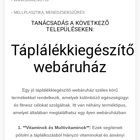
WWW.BIOMENU.HU
-
MELLPLASZTIKA, MENEDZSERSZŰRÉS
TANÁCSADÁS A KÖVETKEZŐ
TELEPÜLÉSEKEN:
Táplálékkiegészítő
webáruház
Egy jó táplálékkiegészítő webáruház széles körű
termékekkel rendelkezik, amelyek különböző egészségügyi
és fitnesz célokat szolgálnak. Itt van néhány terméktípus,
amelyet általában megtalálhatsz egy ilyen webáruházban:
1. **Vitaminok és Multivitaminok**:
Ezek segítenek
pótolni a táplálkozásból hiányzó vitaminokat és ásványi