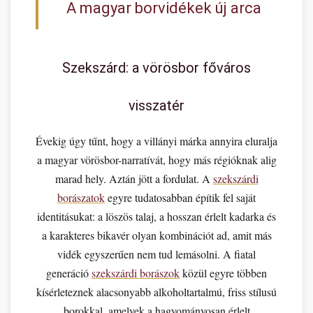
A magyar borvidékek új arca
Szekszárd: a vörösbor főváros
visszatér
Évekig úgy tűnt, hogy a villányi márka annyira eluralja
a magyar vörösbor-narratívát, hogy más régióknak alig
marad hely. Aztán jött a fordulat. A
szekszárdi
borászatok
egyre tudatosabban építik fel saját
identitásukat: a löszös talaj, a hosszan érlelt kadarka és
a karakteres bikavér olyan kombinációt ad, amit más
vidék egyszerűen nem tud lemásolni. A fiatal
generáció
szekszárdi borászok
közül egyre többen
kísérleteznek alacsonyabb alkoholtartalmú, friss stílusú
borokkal, amelyek a hagyományosan érlelt