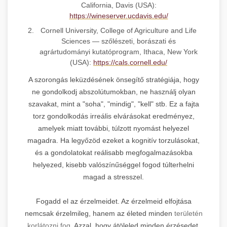
California, Davis (USA):
https://wineserver.ucdavis.edu/
Cornell University, College of Agriculture and Life
Sciences — szőlészeti, borászati és
agrártudományi kutatóprogram, Ithaca, New York
(USA):
https://cals.cornell.edu/
A szorongás leküzdésének önsegítő stratégiája, hogy
ne gondolkodj abszolútumokban, ne használj olyan
szavakat, mint a "soha", "mindig", "kell" stb. Ez a fajta
torz gondolkodás irreális elvárásokat eredményez,
amelyek miatt további, túlzott nyomást helyezel
magadra. Ha legyőzöd ezeket a kognitív torzulásokat,
és a gondolatokat reálisabb megfogalmazásokba
helyezed, kisebb valószínűséggel fogod túlterhelni
magad a stresszel.
Fogadd el az érzelmeidet. Az érzelmeid elfojtása
nemcsak érzelmileg, hanem az életed minden
területén
korlátozni fog
. Azzal, hogy átöleled minden érzésedet,