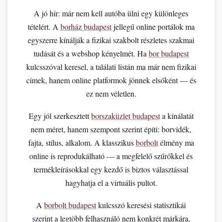
A jó hír: már nem kell autóba ülni egy különleges
tételért. A
borház budapest
jellegű online portálok ma
egyszerre kínálják a fizikai szakbolt részletes szakmai
tudását és a webshop kényelmét. Ha
bor budapest
kulcsszóval keresel, a találati listán ma már nem fizikai
címek, hanem online platformok jönnek elsőként — és
ez nem véletlen.
Egy jól szerkesztett
borszaküzlet budapest
a kínálatát
nem méret, hanem szempont szerint építi: borvidék,
fajta, stílus, alkalom. A klasszikus
borbolt
élmény ma
online is reprodukálható — a megfelelő szűrőkkel és
termékleírásokkal egy kezdő is biztos választással
hagyhatja el a virtuális pultot.
A
borbolt budapest
kulcsszó keresési statisztikái
szerint a legtöbb felhasználó nem konkrét márkára,