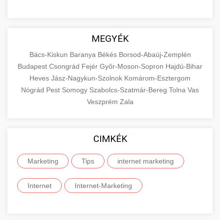
MEGYÉK
Bács-Kiskun
Baranya
Békés
Borsod-Abaúj-Zemplén
Budapest
Csongrád
Fejér
Győr-Moson-Sopron
Hajdú-Bihar
Heves
Jász-Nagykun-Szolnok
Komárom-Esztergom
Nógrád
Pest
Somogy
Szabolcs-Szatmár-Bereg
Tolna
Vas
Veszprém
Zala
CIMKÉK
Marketing
Tips
internet marketing
Internet
Internet-Marketing