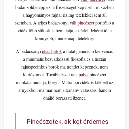
budai zöldje épp ezt a frissességet képviseli, miközben
a hagyományos rajnai rizling tételekkel sem áll
szemben. A teljes badacsonyi
váli pincészet
portfólió a
vidék több stílusát is bemutatja, az érlelt fehérektől a
könnyebb, mindennapi tételekig.
A badacsonyi
éliás birtok
a fiatal generáció kedvence:
a minimális beavatkozású filozófia és a tisztán
fajtaspecifikus borok ma trendet képeznek, nem
kuriózumot. Tovább északra a
palya
pincészet
munkája mutatja, hogy a Mátra borvidék is kilépett az
árnyékból: ma már nem alternatív választás, hanem
önálló borászati üzenet.
Pincészetek, akiket érdemes