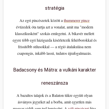
stratégia
Az egri pincészetek között a
thummerer pince
évtizedek óta tartja azt a vonalat, amit ma "modern
klasszikusként" szokás emlegetni. A bikavér mellett
egyre több egri házigazda kísérletezik fehérborokkal és
frissítőbb stílusokkal — a régió átalakulása nem
csapongás, inkább lassú, tudatos újrafogalmazás.
Badacsony és Mátra: a vulkáni karakter
reneszánsza
A bazaltos talajok és a Balaton tükre együtt olyan
ásványos jegyeket ad a borba, amit egyetlen más
magyar vidék sem tud lemásolni. A
váli pincészet
friss