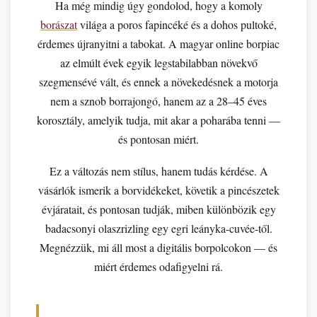
Ha még mindig úgy gondolod, hogy a komoly
borászat
világa a poros fapincéké és a dohos pultoké,
érdemes újranyitni a tabokat. A magyar online borpiac
az elmúlt évek egyik legstabilabban növekvő
szegmensévé vált, és ennek a növekedésnek a motorja
nem a sznob borrajongó, hanem az a 28–45 éves
korosztály, amelyik tudja, mit akar a poharába tenni —
és pontosan miért.
Ez a változás nem stílus, hanem tudás kérdése. A
vásárlók ismerik a borvidékeket, követik a pincészetek
évjáratait, és pontosan tudják, miben különbözik egy
badacsonyi olaszrizling egy egri leányka-cuvée-től.
Megnézzük, mi áll most a digitális borpolcokon — és
miért érdemes odafigyelni rá.