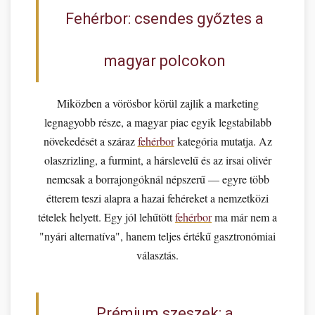
Fehérbor: csendes győztes a
magyar polcokon
Miközben a vörösbor körül zajlik a marketing
legnagyobb része, a magyar piac egyik legstabilabb
növekedését a száraz
fehérbor
kategória mutatja. Az
olaszrizling, a furmint, a hárslevelű és az irsai olivér
nemcsak a borrajongóknál népszerű — egyre több
étterem teszi alapra a hazai fehéreket a nemzetközi
tételek helyett. Egy jól lehűtött
fehérbor
ma már nem a
"nyári alternatíva", hanem teljes értékű gasztronómiai
választás.
Prémium szeszek: a