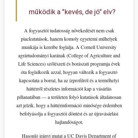
működik a "kevés, de jó" elv?
A fogyasztói tudatosság növekedését nem csak
piackutatások, hanem komoly egyetemi műhelyek
munkája is keretbe foglalja. A Cornell University
agrártudományi karának (College of Agriculture and
Life Sciences) szőlészeti és borászati programja évek
óta foglalkozik azzal, hogyan változik a fogyasztó
kapcsolata a borral, ha az ízprofilról és a termőhelyi
háttérről részletes információt kap a vásárlás
pillanatában — a területen folyó kutatások általánosan
azt jelzik, hogy a háttérinformáció minősége érdemben
befolyásolja a fogyasztói döntést és az újravásárlási
hajlandóságot.
Hasonló irányt mutat a UC Davis Department of