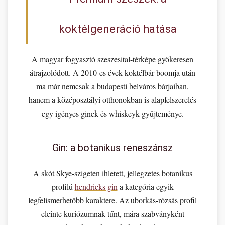
koktélgeneráció hatása
A magyar fogyasztó szeszesital-térképe gyökeresen
átrajzolódott. A 2010-es évek koktélbár-boomja után
ma már nemcsak a budapesti belváros bárjaiban,
hanem a középosztályi otthonokban is alapfelszerelés
egy igényes ginek és whiskeyk gyűjteménye.
Gin: a botanikus reneszánsz
A skót Skye-szigeten ihletett, jellegzetes botanikus
profilú
hendricks gin
a kategória egyik
legfelismerhetőbb karaktere. Az uborkás-rózsás profil
eleinte kuriózumnak tűnt, mára szabványként