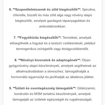
6. **Szuperélelmiszerek és zöld kiegészítők**:
Spirulina,
chlorella, búzafű és más zöld alga vagy növény alapú
kiegészítők, amelyek gazdagok tápanyagokban és
antioxidánsokban.
7. **Fogyókúrás kiegészítők**:
Termékek, amelyek
elősegíthetik a fogyást és a testzsír csökkentését, például
termogenikus zsírégetők vagy étvágycsökkentők.
8. **Növényi kivonatok és adaptogének**:
Olyan
gyógynövény alapú készítmények, amelyek segíthetnek az
alkalmazkodásban a stresszhez, támogathatják a
hormonális egyensúlyt és javíthatják az általános jólétet.
9. **Ízületi és csontegészség támogatók**:
Glükózamin,
kondroitin és MSM tartalmú készítmények, amelyek
támogatják az ízületek egészségét és rugalmasságát.