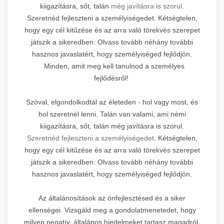
kiigazításra, sőt, talán
még javításra is szorul
.
Szeretnéd fejleszteni a személyiségedet. Kétségtelen,
hogy egy cél kitűzése és az arra való törekvés szerepet
játszik a sikeredben. Olvass tovább néhány további
hasznos javaslatért, hogy személyiséged fejlődjön.
Minden, amit meg kell tanulnod a személyes
fejlődésről!
Szóval, elgondolkodtál az életeden - hol vagy most, és
hol szeretnél lenni. Talán van valami, ami némi
kiigazításra, sőt, talán még javításra is szorul.
Szeretnéd fejleszteni a személyiségedet
. Kétségtelen,
hogy egy cél kitűzése és az arra való törekvés szerepet
játszik a sikeredben. Olvass tovább néhány további
hasznos javaslatért, hogy személyiséged fejlődjön.
Az általánosítások az önfejlesztésed és a siker
ellenségei. Vizsgáld meg a gondolatmenetedet, hogy
milyen negatív, általános hiedelmeket tartasz magadról.