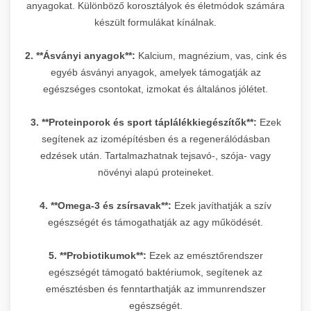
anyagokat. Különböző korosztályok és életmódok számára
készült formulákat kínálnak.
2. **Ásványi anyagok**:
Kalcium, magnézium, vas, cink és
egyéb ásványi anyagok, amelyek támogatják az
egészséges csontokat, izmokat és általános jólétet.
3. **Proteinporok és sport táplálékkiegészítők**:
Ezek
segítenek az izomépítésben és a regenerálódásban
edzések után. Tartalmazhatnak tejsavó-, szója- vagy
növényi alapú proteineket.
4. **Omega-3 és zsírsavak**:
Ezek javíthatják a szív
egészségét és támogathatják az agy működését.
5. **Probiotikumok**:
Ezek az emésztőrendszer
egészségét támogató baktériumok, segítenek az
emésztésben és fenntarthatják az immunrendszer
egészségét.