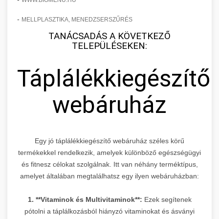
WWW.BIOMENU.HU
-
MELLPLASZTIKA, MENEDZSERSZŰRÉS
TANÁCSADÁS A KÖVETKEZŐ
TELEPÜLÉSEKEN:
Táplálékkiegészítő
webáruház
Egy jó táplálékkiegészítő webáruház széles körű
termékekkel rendelkezik, amelyek különböző egészségügyi
és fitnesz célokat szolgálnak. Itt van néhány terméktípus,
amelyet általában megtalálhatsz egy ilyen webáruházban:
1. **Vitaminok és Multivitaminok**:
Ezek segítenek
pótolni a táplálkozásból hiányzó vitaminokat és ásványi