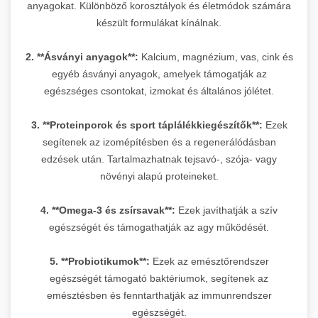
anyagokat. Különböző korosztályok és életmódok számára
készült formulákat kínálnak.
2. **Ásványi anyagok**:
Kalcium, magnézium, vas, cink és
egyéb ásványi anyagok, amelyek támogatják az
egészséges csontokat, izmokat és általános jólétet.
3. **Proteinporok és sport táplálékkiegészítők**:
Ezek
segítenek az izomépítésben és a regenerálódásban
edzések után. Tartalmazhatnak tejsavó-, szója- vagy
növényi alapú proteineket.
4. **Omega-3 és zsírsavak**:
Ezek javíthatják a szív
egészségét és támogathatják az agy működését.
5. **Probiotikumok**:
Ezek az emésztőrendszer
egészségét támogató baktériumok, segítenek az
emésztésben és fenntarthatják az immunrendszer
egészségét.