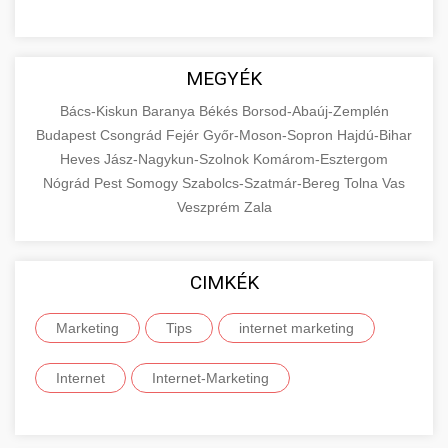
MEGYÉK
Bács-Kiskun
Baranya
Békés
Borsod-Abaúj-Zemplén
Budapest
Csongrád
Fejér
Győr-Moson-Sopron
Hajdú-Bihar
Heves
Jász-Nagykun-Szolnok
Komárom-Esztergom
Nógrád
Pest
Somogy
Szabolcs-Szatmár-Bereg
Tolna
Vas
Veszprém
Zala
CIMKÉK
Marketing
Tips
internet marketing
Internet
Internet-Marketing