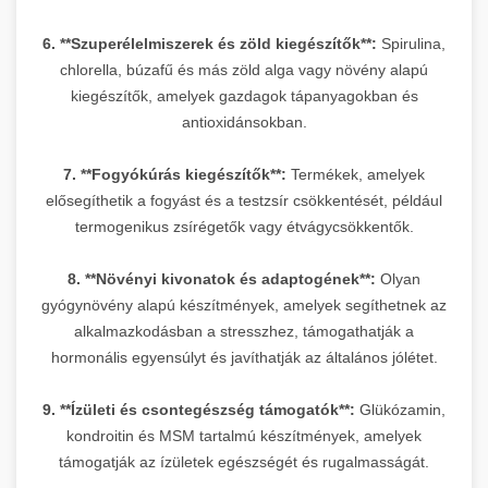
6. **Szuperélelmiszerek és zöld kiegészítők**:
Spirulina,
chlorella, búzafű és más zöld alga vagy növény alapú
kiegészítők, amelyek gazdagok tápanyagokban és
antioxidánsokban.
7. **Fogyókúrás kiegészítők**:
Termékek, amelyek
elősegíthetik a fogyást és a testzsír csökkentését, például
termogenikus zsírégetők vagy étvágycsökkentők.
8. **Növényi kivonatok és adaptogének**:
Olyan
gyógynövény alapú készítmények, amelyek segíthetnek az
alkalmazkodásban a stresszhez, támogathatják a
hormonális egyensúlyt és javíthatják az általános jólétet.
9. **Ízületi és csontegészség támogatók**:
Glükózamin,
kondroitin és MSM tartalmú készítmények, amelyek
támogatják az ízületek egészségét és rugalmasságát.