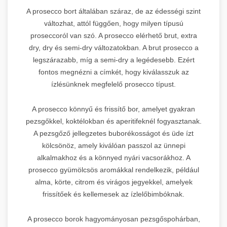
A prosecco bort általában száraz, de az édességi szint
változhat, attól függően, hogy milyen típusú
proseccoról van szó. A prosecco elérhető brut, extra
dry, dry és semi-dry változatokban. A brut prosecco a
legszárazabb, míg a semi-dry a legédesebb. Ezért
fontos megnézni a címkét, hogy kiválasszuk az
ízlésünknek megfelelő prosecco típust.
A prosecco könnyű és frissítő bor, amelyet gyakran
pezsgőkkel, koktélokban és aperitifeknél fogyasztanak.
A pezsgőző jellegzetes buborékosságot és üde ízt
kölcsönöz, amely kiválóan passzol az ünnepi
alkalmakhoz és a könnyed nyári vacsorákhoz. A
prosecco gyümölcsös aromákkal rendelkezik, például
alma, körte, citrom és virágos jegyekkel, amelyek
frissítőek és kellemesek az ízlelőbimbóknak.
A prosecco borok hagyományosan pezsgőspohárban,