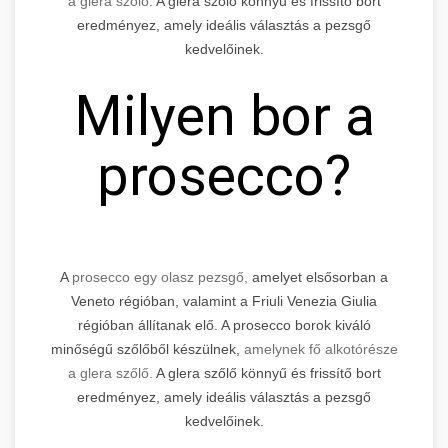
a glera szőlő.
A glera szőlő könnyű és frissítő bort
eredményez, amely ideális választás a pezsgő
kedvelőinek.
Milyen bor a
prosecco?
A
prosecco egy olasz pezsgő,
amelyet elsősorban a
Veneto régióban, valamint a Friuli Venezia Giulia
régióban állítanak elő. A prosecco borok kiváló
minőségű szőlőből készülnek,
amelynek fő alkotórésze
a glera szőlő.
A glera szőlő könnyű és frissítő bort
eredményez, amely ideális választás a pezsgő
kedvelőinek.