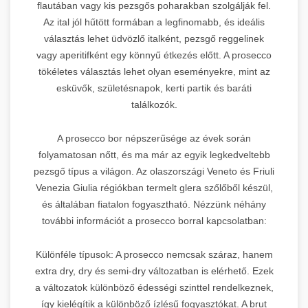
flautában vagy kis pezsgős poharakban szolgálják fel.
Az ital jól hűtött formában a legfinomabb, és ideális
választás lehet üdvözlő italként, pezsgő reggelinek
vagy aperitifként egy könnyű étkezés előtt. A prosecco
tökéletes választás lehet olyan eseményekre, mint az
esküvők, születésnapok, kerti partik és baráti
találkozók.
A prosecco bor népszerűsége az évek során
folyamatosan nőtt, és ma már az egyik legkedveltebb
pezsgő típus a világon. Az olaszországi Veneto és Friuli
Venezia Giulia régiókban termelt glera szőlőből készül,
és általában fiatalon fogyasztható. Nézzünk néhány
további információt a prosecco borral kapcsolatban:
Különféle típusok: A prosecco nemcsak száraz, hanem
extra dry, dry és semi-dry változatban is elérhető. Ezek
a változatok különböző édességi szinttel rendelkeznek,
így kielégítik a különböző ízlésű fogyasztókat. A brut