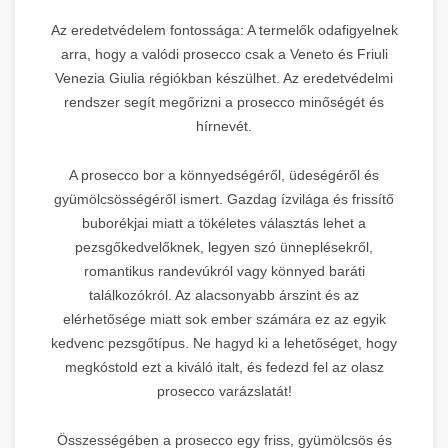
Az eredetvédelem fontossága: A termelők odafigyelnek
arra, hogy a valódi prosecco csak a Veneto és Friuli
Venezia Giulia régiókban készülhet. Az eredetvédelmi
rendszer segít megőrizni a prosecco minőségét és
hírnevét.
A prosecco bor a könnyedségéről, üdeségéről és
gyümölcsösségéről ismert. Gazdag ízvilága és frissítő
buborékjai miatt a tökéletes választás lehet a
pezsgőkedvelőknek, legyen szó ünneplésekről,
romantikus randevúkról vagy könnyed baráti
találkozókról. Az alacsonyabb árszint és az
elérhetősége miatt sok ember számára ez az egyik
kedvenc pezsgőtípus. Ne hagyd ki a lehetőséget, hogy
megkóstold ezt a kiváló italt, és fedezd fel az olasz
prosecco varázslatát!
Összességében a prosecco egy friss, gyümölcsös és