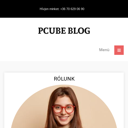
Hívjon minket: +36 70 629 06 90
Menü
RÓLUNK