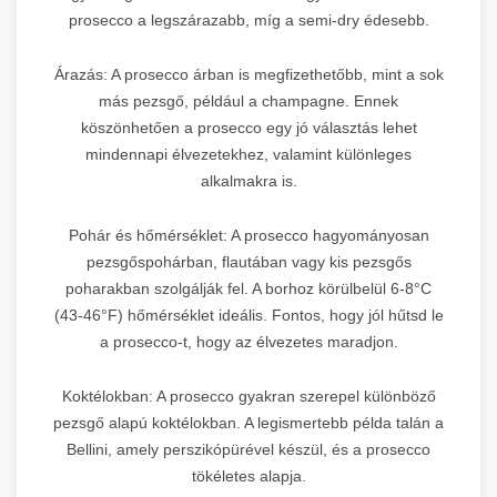
prosecco a legszárazabb, míg a semi-dry édesebb.
Árazás: A prosecco árban is megfizethetőbb, mint a sok
más pezsgő, például a champagne. Ennek
köszönhetően a prosecco egy jó választás lehet
mindennapi élvezetekhez, valamint különleges
alkalmakra is.
Pohár és hőmérséklet: A prosecco hagyományosan
pezsgőspohárban, flautában vagy kis pezsgős
poharakban szolgálják fel. A borhoz körülbelül 6-8°C
(43-46°F) hőmérséklet ideális. Fontos, hogy jól hűtsd le
a prosecco-t, hogy az élvezetes maradjon.
Koktélokban: A prosecco gyakran szerepel különböző
pezsgő alapú koktélokban. A legismertebb példa talán a
Bellini, amely perszikópürével készül, és a prosecco
tökéletes alapja.