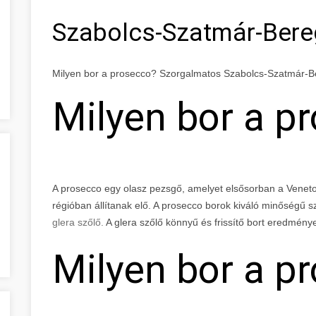
Szabolcs-Szatmár-Ber
Milyen bor a prosecco? Szorgalmatos Szabolcs-Szatmár-
Milyen bor a p
A prosecco egy olasz pezsgő, amelyet elsősorban a Veneto r
régióban állítanak elő. A prosecco borok kiváló minőségű s
glera szőlő.
A glera szőlő könnyű és frissítő bort eredmény
Milyen bor a p