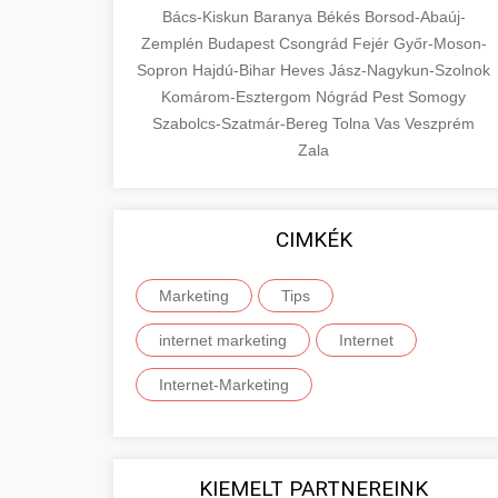
Bács-Kiskun
Baranya
Békés
Borsod-Abaúj-
Zemplén
Budapest
Csongrád
Fejér
Győr-Moson-
Sopron
Hajdú-Bihar
Heves
Jász-Nagykun-Szolnok
Komárom-Esztergom
Nógrád
Pest
Somogy
Szabolcs-Szatmár-Bereg
Tolna
Vas
Veszprém
Zala
CIMKÉK
Marketing
Tips
internet marketing
Internet
Internet-Marketing
KIEMELT PARTNEREINK