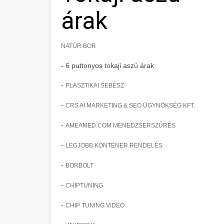
árak
NATÚR BOR
- 6 puttonyos tokaji aszú árak
-
PLASZTIKAI SEBÉSZ
-
CRS AI MARKETING & SEO ÜGYNÖKSÉG KFT.
-
AMEAMED.COM MENEDZSERSZŰRÉS
-
LEGJOBB KONTÉNER RENDELÉS
-
BORBOLT
-
CHIPTUNING
-
CHIP TUNING VIDEO