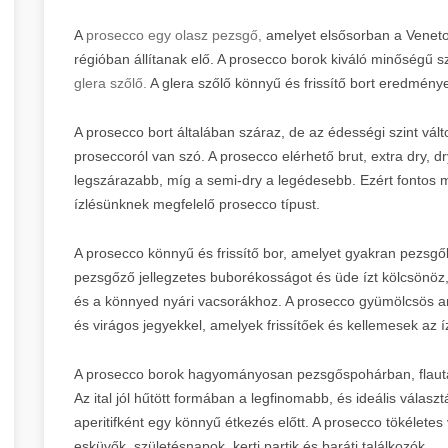
A
prosecco egy olasz pezsgő,
amelyet elsősorban a Veneto 
régióban állítanak elő. A prosecco borok kiváló minőségű s
glera szőlő.
A glera szőlő könnyű és frissítő bort eredmény
A prosecco bort általában száraz, de az édességi szint vált
proseccoról van szó. A prosecco elérhető brut, extra dry, d
legszárazabb, míg a semi-dry a legédesebb. Ezért fontos 
ízlésünknek megfelelő prosecco típust.
A prosecco könnyű és frissítő bor, amelyet gyakran pezsgők
pezsgőző jellegzetes buborékosságot és üde ízt kölcsönöz
és a könnyed nyári vacsorákhoz. A prosecco gyümölcsös aro
és virágos jegyekkel, amelyek frissítőek és kellemesek az 
A prosecco borok hagyományosan pezsgőspohárban, flautáb
Az ital jól hűtött formában a legfinomabb, és ideális válasz
aperitifként egy könnyű étkezés előtt. A prosecco tökélete
esküvők, születésnapok, kerti partik és baráti találkozók.