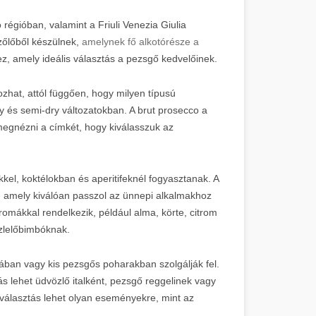
régióban, valamint a Friuli Venezia Giulia
zőlőből készülnek,
amelynek fő alkotórésze a
ez, amely ideális választás a pezsgő kedvelőinek.
ozhat, attól függően, hogy milyen típusú
ry és semi-dry változatokban. A brut prosecco a
megnézni a címkét, hogy kiválasszuk az
kel, koktélokban és aperitifeknél fogyasztanak. A
, amely kiválóan passzol az ünnepi alkalmakhoz
mákkal rendelkezik, például alma, körte, citrom
ízlelőbimbóknak.
an vagy kis pezsgős poharakban szolgálják fel.
tás lehet üdvözlő italként, pezsgő reggelinek vagy
s választás lehet olyan eseményekre, mint az