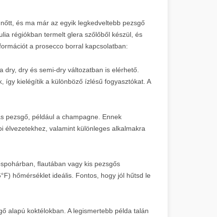
nőtt, és ma már az egyik legkedveltebb pezsgő
ulia régiókban termelt glera szőlőből készül, és
formációt a prosecco borral kapcsolatban:
dry, dry és semi-dry változatban is elérhető.
 így kielégítik a különböző ízlésű fogyasztókat. A
más pezsgő, például a champagne. Ennek
i élvezetekhez, valamint különleges alkalmakra
pohárban, flautában vagy kis pezsgős
°F) hőmérséklet ideális. Fontos, hogy jól hűtsd le
ő alapú koktélokban. A legismertebb példa talán