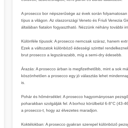
A prosecco bor népszerűsége az évek során folyamatosan 
típus a világon. Az olaszországi Veneto és Friuli Venezia Gi
általában fiatalon fogyasztható. Nézzünk néhány további in
Különféle típusok: A prosecco nemcsak száraz, hanem extra 
Ezek a változatok különböző édességi szinttel rendelkeznek,
brut prosecco a legszárazabb, míg a semi-dry édesebb.
Árazás: A prosecco árban is megfizethetőbb, mint a sok 
köszönhetően a prosecco egy jó választás lehet mindennap
is.
Pohár és hőmérséklet: A prosecco hagyományosan pezsgős
poharakban szolgálják fel. A borhoz körülbelül 6-8°C (43-46
a prosecco-t, hogy az élvezetes maradjon.
Koktélokban: A prosecco gyakran szerepel különböző pezsg