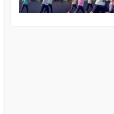
Milyen egy jó női fitness óra? Szabolcs-Szatmár-Bereg m