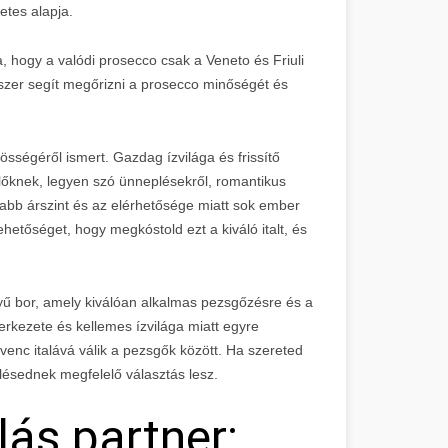
etes alapja.
, hogy a valódi prosecco csak a Veneto és Friuli
szer segít megőrizni a prosecco minőségét és
ségéről ismert. Gazdag ízvilága és frissítő
előknek, legyen szó ünneplésekről, romantikus
yabb árszint és az elérhetősége miatt sok ember
etőséget, hogy megkóstold ezt a kiváló italt, és
ű bor, amely kiválóan alkalmas pezsgőzésre és a
kezete és kellemes ízvilága miatt egyre
venc italává válik a pezsgők között. Ha szereted
lésednek megfelelő választás lesz.
ás partner: