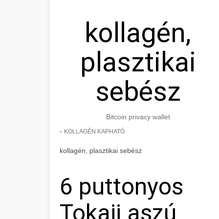
kollagén,
plasztikai
sebész
Bitcoin privacy wallet
-
KOLLAGÉN KAPHATÓ
kollagén, plasztikai sebész
6 puttonyos
Tokaji aszú