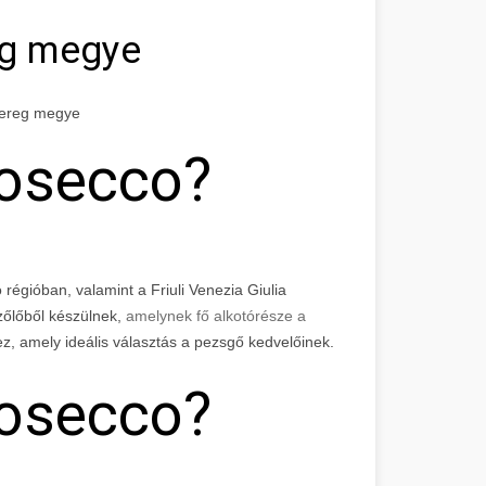
eg megye
Bereg megye
rosecco?
égióban, valamint a Friuli Venezia Giulia
zőlőből készülnek,
amelynek fő alkotórésze a
ez, amely ideális választás a pezsgő kedvelőinek.
rosecco?