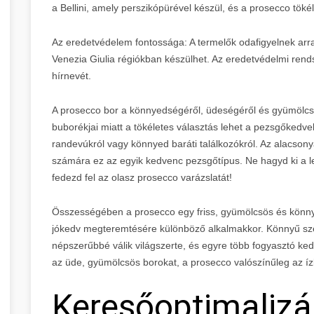
a Bellini, amely perszikópürével készül, és a prosecco tökél
Az eredetvédelem fontossága: A termelők odafigyelnek arra
Venezia Giulia régiókban készülhet. Az eredetvédelmi rend
hírnevét.
A prosecco bor a könnyedségéről, üdeségéről és gyümölcsös
buborékjai miatt a tökéletes választás lehet a pezsgőkedv
randevúkról vagy könnyed baráti találkozókról. Az alacson
számára ez az egyik kedvenc pezsgőtípus. Ne hagyd ki a leh
fedezd fel az olasz prosecco varázslatát!
Összességében a prosecco egy friss, gyümölcsös és könny
jókedv megteremtésére különböző alkalmakkor. Könnyű szer
népszerűbbé válik világszerte, és egyre több fogyasztó ked
az üde, gyümölcsös borokat, a prosecco valószínűleg az íz
Keresőoptimalizál