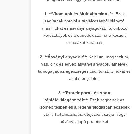
1. **Vitaminok és Multivitaminok**:
Ezek
segítenek pótolni a táplálkozásból hiányzó
vitaminokat és ásványi anyagokat. Különböző
korosztályok és életmódok számára készült
formulákat kínálnak.
2. **Ásványi anyagok**:
Kalcium, magnézium,
vas, cink és egyéb ásványi anyagok, amelyek
támogatják az egészséges csontokat, izmokat és
általános jólétet.
3. **Proteinporok és sport
táplálékkiegészítők**:
Ezek segítenek az
izomépítésben és a regenerálódásban edzések
után. Tartalmazhatnak tejsavó-, szója- vagy
növényi alapú proteineket.