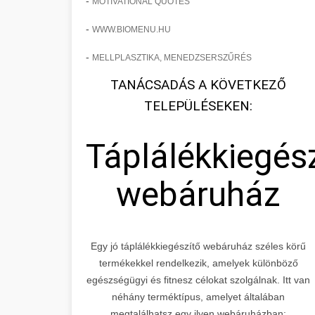
-
MOTIVATIONAL QUOTES
-
WWW.BIOMENU.HU
-
MELLPLASZTIKA, MENEDZSERSZŰRÉS
TANÁCSADÁS A KÖVETKEZŐ
TELEPÜLÉSEKEN:
Táplálékkiegés
webáruház
Egy jó táplálékkiegészítő webáruház széles körű
termékekkel rendelkezik, amelyek különböző
egészségügyi és fitnesz célokat szolgálnak. Itt van
néhány terméktípus, amelyet általában
megtalálhatsz egy ilyen webáruházban: