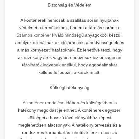
Biztonság és Védelem
A konténerek nemcsak a szállítás során nyújtanak
védelmet a termékeknek, hanem a tárolás során is.
Számos konténer
kiváló minőségű anyagokból készül,
amelyek ellenállnak az időjárásnak, a nedvességnek és
a más környezeti hatásoknak. Ez lehetővé teszi, hogy
az érzékeny áruk vagy berendezések biztonságosan
tárolhatók legyenek anélkül, hogy aggodalmakat
kellene felfedezni a károk miatt.
Költséghatékonyság
A konténer rendelése
időben és költségekben is
hatékony megoldást jelenthet. A konténerek egyszeri
költségei a hosszú távú előnyökhöz képest
meglehetősen alacsonyak. A hatékony tervezés és a
rendszeres karbantartás lehetővé teszi a hosszú