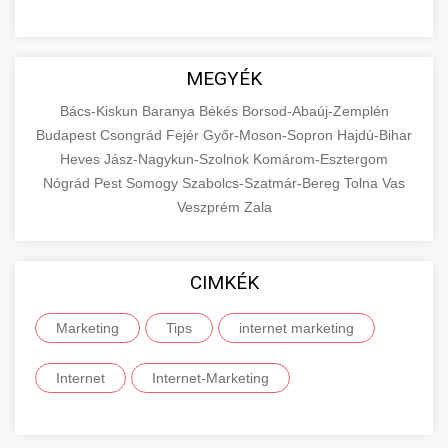
MEGYÉK
Bács-Kiskun
Baranya
Békés
Borsod-Abaúj-Zemplén
Budapest
Csongrád
Fejér
Győr-Moson-Sopron
Hajdú-Bihar
Heves
Jász-Nagykun-Szolnok
Komárom-Esztergom
Nógrád
Pest
Somogy
Szabolcs-Szatmár-Bereg
Tolna
Vas
Veszprém
Zala
CIMKÉK
Marketing
Tips
internet marketing
Internet
Internet-Marketing