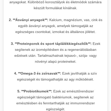
anyagokat. Különböző korosztályok és életmódok számára
készült formulákat kínálnak.
2. **Ásványi anyagok**:
Kalcium, magnézium, vas, cink és
egyéb ásványi anyagok, amelyek támogatják az
egészséges csontokat, izmokat és általános jólétet.
3. **Proteinporok és sport táplálékkiegészítők**:
Ezek
segítenek az izomépítésben és a regenerálódásban
edzések után. Tartalmazhatnak tejsavó-, szója- vagy
növényi alapú proteineket.
4. **Omega-3 és zsírsavak**:
Ezek javíthatják a szív
egészségét és támogathatják az agy működését.
5. **Probiotikumok**:
Ezek az emésztőrendszer
egészségét támogató baktériumok, segítenek az
emésztésben és fenntarthatják az immunrendszer
egészségét.