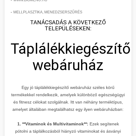
WWW.BIOMENU.HU
-
MELLPLASZTIKA, MENEDZSERSZŰRÉS
TANÁCSADÁS A KÖVETKEZŐ
TELEPÜLÉSEKEN:
Táplálékkiegészítő
webáruház
Egy jó táplálékkiegészítő webáruház széles körű
termékekkel rendelkezik, amelyek különböző egészségügyi
és fitnesz célokat szolgálnak. Itt van néhány terméktípus,
amelyet általában megtalálhatsz egy ilyen webáruházban:
1. **Vitaminok és Multivitaminok**:
Ezek segítenek
pótolni a táplálkozásból hiányzó vitaminokat és ásványi