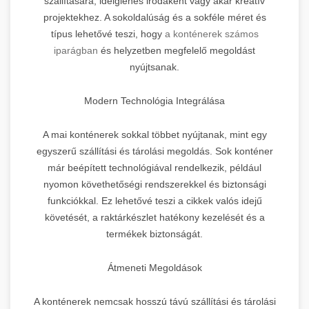
szállítására, ideiglenes irodaként vagy akár kreatív
projektekhez. A sokoldalúság és a sokféle méret és
típus lehetővé teszi, hogy
a konténerek számos
iparágban
és helyzetben megfelelő megoldást
nyújtsanak.
Modern Technológia Integrálása
A mai konténerek sokkal többet nyújtanak, mint egy
egyszerű szállítási és tárolási megoldás. Sok konténer
már beépített technológiával rendelkezik, például
nyomon követhetőségi rendszerekkel és biztonsági
funkciókkal. Ez lehetővé teszi a cikkek valós idejű
követését, a raktárkészlet hatékony kezelését és a
termékek biztonságát.
Átmeneti Megoldások
A konténerek nemcsak hosszú távú szállítási és tárolási