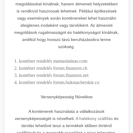
megoldásokat kínálnak, hanem átmeneti helyzetekben
is rendkívül hasznosak lehetnek. Például építkezések
vagy események során konténereket lehet használni
ideiglenes irodaként vagy tárolóként. Az átmeneti
megoldások rugalmasságot és hatékonyságot kínálnak,
anélkül hogy hosszú távú beruházásokra lenne
szükség.
1. konténer rendelés mamaslatinas.com
2. konténer rendelés forum.finanzen.ch
3. konténer rendelés forum.finanzen.net
4. konténer rendelés forum.bukmacherskie.co
Versenyképesség Növelése
A konténerek használata a vállalkozások
versenyképességét is növelheti.
A hatékony szállítás
és
tárolás lehetővé teszi a termékek időben történő
szállítását és a gyorsabb reagálást a piaci igényekre.