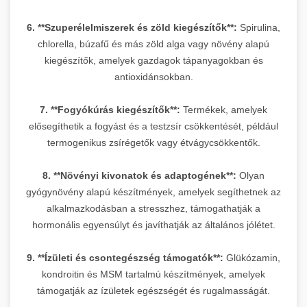
6. **Szuperélelmiszerek és zöld kiegészítők**:
Spirulina,
chlorella, búzafű és más zöld alga vagy növény alapú
kiegészítők, amelyek gazdagok tápanyagokban és
antioxidánsokban.
7. **Fogyókúrás kiegészítők**:
Termékek, amelyek
elősegíthetik a fogyást és a testzsír csökkentését, például
termogenikus zsírégetők vagy étvágycsökkentők.
8. **Növényi kivonatok és adaptogének**:
Olyan
gyógynövény alapú készítmények, amelyek segíthetnek az
alkalmazkodásban a stresszhez, támogathatják a
hormonális egyensúlyt és javíthatják az általános jólétet.
9. **Ízületi és csontegészség támogatók**:
Glükózamin,
kondroitin és MSM tartalmú készítmények, amelyek
támogatják az ízületek egészségét és rugalmasságát.