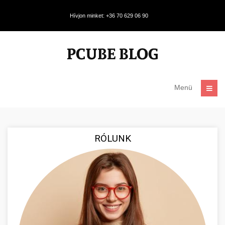
Hívjon minket: +36 70 629 06 90
Menü
RÓLUNK