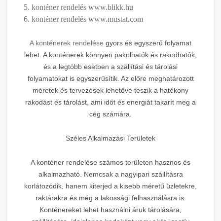
5. konténer rendelés www.blikk.hu
6. konténer rendelés www.mustat.com
A konténerek rendelése
gyors és egyszerű folyamat
lehet. A konténerek könnyen pakolhatók és rakodhatók,
és a legtöbb esetben a szállítási és tárolási
folyamatokat is egyszerűsítik. Az előre meghatározott
méretek és tervezések lehetővé teszik a hatékony
rakodást és tárolást, ami időt és energiát takarít meg a
cég számára.
Széles Alkalmazási Területek
A konténer rendelése számos területen hasznos és
alkalmazható. Nemcsak a nagyipari szállításra
korlátozódik, hanem kiterjed a kisebb méretű üzletekre,
raktárakra és még a lakossági felhasználásra is.
Konténereket lehet használni áruk tárolására,