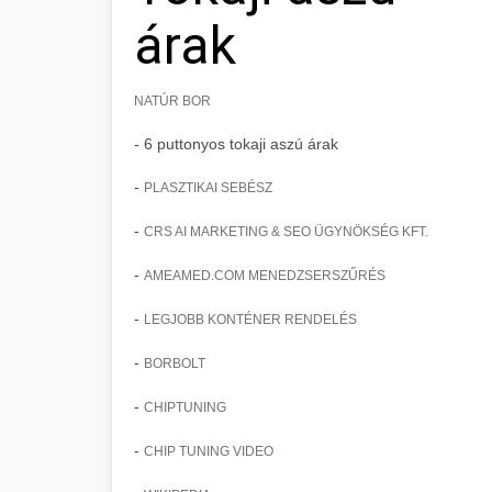
árak
NATÚR BOR
- 6 puttonyos tokaji aszú árak
-
PLASZTIKAI SEBÉSZ
-
CRS AI MARKETING & SEO ÜGYNÖKSÉG KFT.
-
AMEAMED.COM MENEDZSERSZŰRÉS
-
LEGJOBB KONTÉNER RENDELÉS
-
BORBOLT
-
CHIPTUNING
-
CHIP TUNING VIDEO