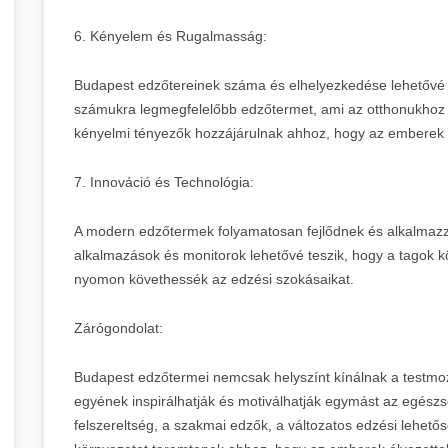
6. Kényelem és Rugalmasság:
Budapest edzőtereinek száma és elhelyezkedése lehetővé 
számukra legmegfelelőbb edzőtermet, ami az otthonukhoz 
kényelmi tényezők hozzájárulnak ahhoz, hogy az emberek 
7. Innováció és Technológia:
A modern edzőtermek folyamatosan fejlődnek és alkalmazzá
alkalmazások és monitorok lehetővé teszik, hogy a tagok 
nyomon követhessék az edzési szokásaikat.
Zárógondolat:
Budapest edzőtermei nemcsak helyszínt kínálnak a testmo
egyének inspirálhatják és motiválhatják egymást az egész
felszereltség, a szakmai edzők, a változatos edzési lehető