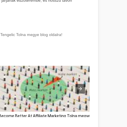
l járjanak edzőterembe, és hosszú távon
Tengelic Tolna megye blog oldalra!
Become Better At Affiliate Marketing Tolna megye
Développement pe