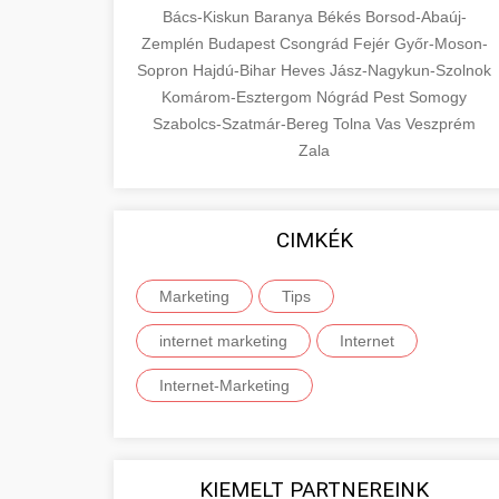
Bács-Kiskun
Baranya
Békés
Borsod-Abaúj-
Zemplén
Budapest
Csongrád
Fejér
Győr-Moson-
Sopron
Hajdú-Bihar
Heves
Jász-Nagykun-Szolnok
Komárom-Esztergom
Nógrád
Pest
Somogy
Szabolcs-Szatmár-Bereg
Tolna
Vas
Veszprém
Zala
CIMKÉK
Marketing
Tips
internet marketing
Internet
Internet-Marketing
KIEMELT PARTNEREINK