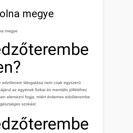
Tolna megye
lna megye
 edzőterembe
en?
az edzőterem látogatása nem csak egyszerű
ájárul az egyének fizikai és mentális jóllétéhez
esen elemezni fogja, miért érdemes edzőterembe
 egészséges szokást.
 edzőterembe