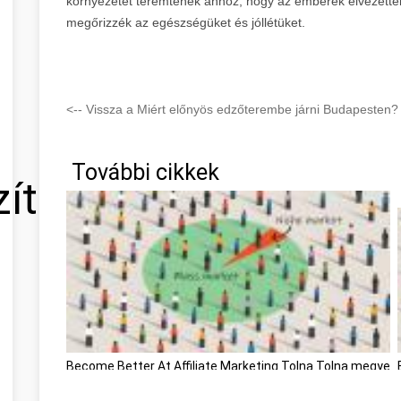
környezetet teremtenek ahhoz, hogy az emberek élvezette
megőrizzék az egészségüket és jóllétüket.
<-- Vissza a Miért előnyös edzőterembe járni Budapesten? 
További cikkek
zítő
Become Better At Affiliate Marketing Tolna Tolna megye