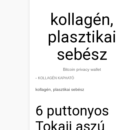
kollagén,
plasztikai
sebész
Bitcoin privacy wallet
-
KOLLAGÉN KAPHATÓ
kollagén, plasztikai sebész
6 puttonyos
Tokaji aszú