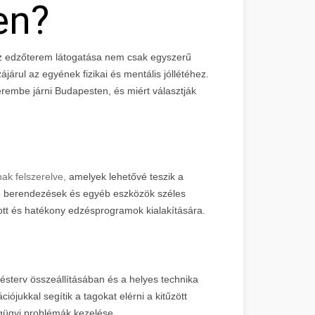
en?
 edzőterem látogatása nem csak egyszerű
járul az egyének fizikai és mentális jóllétéhez.
erembe járni Budapesten, és miért választják
k felszerelve,
amelyek lehetővé teszik a
io berendezések és egyéb eszközök széles
tt és hatékony edzésprogramok kialakítására.
sterv összeállításában és a helyes technika
ójukkal segítik a tagokat elérni a kitűzött
gügyi problémák kezelése.