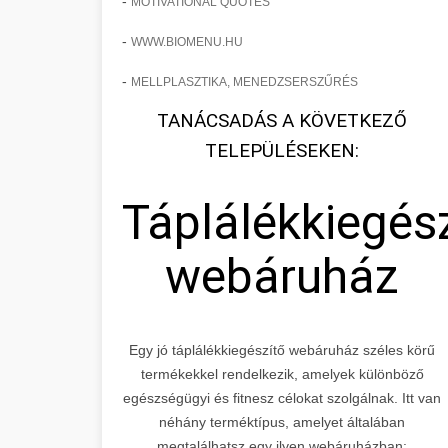
-
MOTIVATIONAL QUOTES
-
WWW.BIOMENU.HU
-
MELLPLASZTIKA, MENEDZSERSZŰRÉS
TANÁCSADÁS A KÖVETKEZŐ
TELEPÜLÉSEKEN:
Táplálékkiegés
webáruház
Egy jó táplálékkiegészítő webáruház széles körű
termékekkel rendelkezik, amelyek különböző
egészségügyi és fitnesz célokat szolgálnak. Itt van
néhány terméktípus, amelyet általában
megtalálhatsz egy ilyen webáruházban: