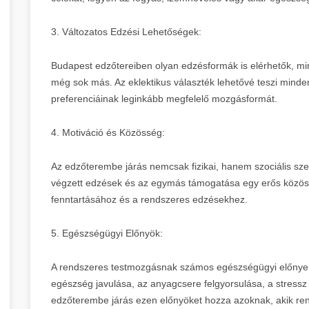
3. Változatos Edzési Lehetőségek:
Budapest edzőtereiben olyan edzésformák is elérhetők, mint
még sok más. Az eklektikus választék lehetővé teszi minde
preferenciáinak leginkább megfelelő mozgásformát.
4. Motiváció és Közösség:
Az edzőterembe járás nemcsak fizikai, hanem szociális sze
végzett edzések és az egymás támogatása egy erős közössé
fenntartásához és a rendszeres edzésekhez.
5. Egészségügyi Előnyök:
A rendszeres testmozgásnak számos egészségügyi előnye va
egészség javulása, az anyagcsere felgyorsulása, a stressz
edzőterembe járás ezen előnyöket hozza azoknak, akik re