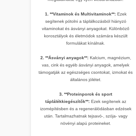
1. **Vitaminok és Multivitaminok**:
Ezek
segítenek pótolni a táplálkozásból hiányzó
vitaminokat és ásványi anyagokat. Különböző
korosztályok és életmódok számára készült
formulákat kínálnak.
2. **Ásványi anyagok**:
Kalcium, magnézium,
vas, cink és egyéb ásványi anyagok, amelyek
támogatják az egészséges csontokat, izmokat és
általános jólétet.
3. **Proteinporok és sport
táplálékkiegészítők**:
Ezek segítenek az
izomépítésben és a regenerálódásban edzések
után. Tartalmazhatnak tejsavó-, szója- vagy
növényi alapú proteineket.