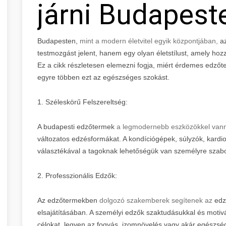
járni Budapest
Budapesten,
mint a modern életvitel egyik központjában,
az
testmozgást jelent, hanem egy olyan életstílust, amely hozzá
Ez a cikk részletesen elemezni fogja, miért érdemes edzőt
egyre többen ezt az egészséges szokást.
1. Széleskörű Felszereltség:
A budapesti edzőtermek
a legmodernebb eszközökkel vanna
változatos edzésformákat. A kondíciógépek, súlyzók, kard
választékával a tagoknak lehetőségük van személyre szabo
2. Professzionális Edzők:
Az edzőtermekben
dolgozó szakemberek segítenek az
edzé
elsajátításában. A személyi edzők szaktudásukkal és motiváci
célokat, legyen az fogyás, izomnövelés vagy akár egészsé