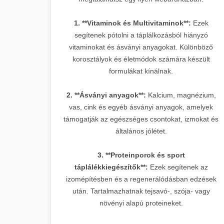
1. **Vitaminok és Multivitaminok**:
Ezek
segítenek pótolni a táplálkozásból hiányzó
vitaminokat és ásványi anyagokat. Különböző
korosztályok és életmódok számára készült
formulákat kínálnak.
2. **Ásványi anyagok**:
Kalcium, magnézium,
vas, cink és egyéb ásványi anyagok, amelyek
támogatják az egészséges csontokat, izmokat és
általános jólétet.
3. **Proteinporok és sport
táplálékkiegészítők**:
Ezek segítenek az
izomépítésben és a regenerálódásban edzések
után. Tartalmazhatnak tejsavó-, szója- vagy
növényi alapú proteineket.