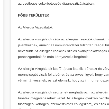
az esetleges cukorbetegség diagnosztizálásában.
FŐBB TERÜLETEK
Az Allergia Vizsgálatok:
Az allergia vizsgálatok célja az allergiás reakciók okának m
jelentkeznek, amikor az immunrendszer túlzottan reagál b
nevezünk. Az allergiás reakciók széles skáláját okozhatják a
penészgombák és más környezeti allergének.
Az allergia vizsgálatok két fő típusa létezik: bőrteszt és vér
mennyiségét viszik fel a bőrre, és az orvos figyeli, hogy van
vérmintát vesznek, és azt elemzik, hogy az immunrendszer
Az allergia vizsgálatok segítenek meghatározni az allergén 
tünetek megjelenéséhez vezet. Az allergiák gyakran okozhat
tüsszögés, köhögés, szemviszketés és légszomj, és ezek a 