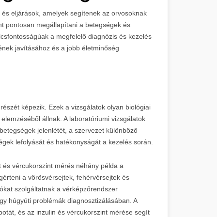
 és eljárások, amelyek segítenek az orvosoknak
int pontosan megállapítani a betegségek és
ulcsfontosságúak a megfelelő diagnózis és kezelés
nek javításához és a jobb életminőség
részét képezik. Ezek a vizsgálatok olyan biológiai
 elemzéséből állnak. A laboratóriumi vizsgálatok
betegségek jelenlétét, a szervezet különböző
égek lefolyását és hatékonyságát a kezelés során.
lat és vércukorszint mérés néhány példa a
gérteni a vörösvérsejtek, fehérvérsejtek és
iókat szolgáltatnak a vérképzőrendszer
agy húgyúti problémák diagnosztizálásában. A
otát, és az inzulin és vércukorszint mérése segít