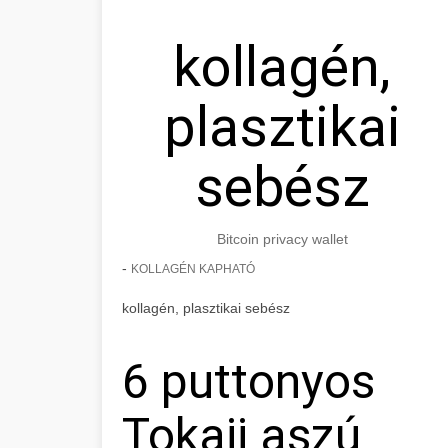
kollagén,
plasztikai
sebész
Bitcoin privacy wallet
-
KOLLAGÉN KAPHATÓ
kollagén, plasztikai sebész
6 puttonyos
Tokaji aszú