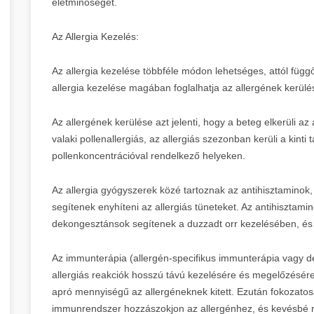
életminőségét.
Az Allergia Kezelés:
Az allergia kezelése többféle módon lehetséges, attól függ
allergia kezelése magában foglalhatja az allergének kerül
Az allergének kerülése azt jelenti, hogy a beteg elkerüli az
valaki pollenallergiás, az allergiás szezonban kerüli a kint
pollenkoncentrációval rendelkező helyeken.
Az allergia gyógyszerek közé tartoznak az antihisztaminok
segítenek enyhíteni az allergiás tüneteket. Az antihisztamin
dekongesztánsok segítenek a duzzadt orr kezelésében, és a
Az immunterápia (allergén-specifikus immunterápia vagy des
allergiás reakciók hosszú távú kezelésére és megelőzésér
apró mennyiségű az allergéneknek kitett. Ezután fokozatosa
immunrendszer hozzászokjon az allergénhez, és kevésbé r