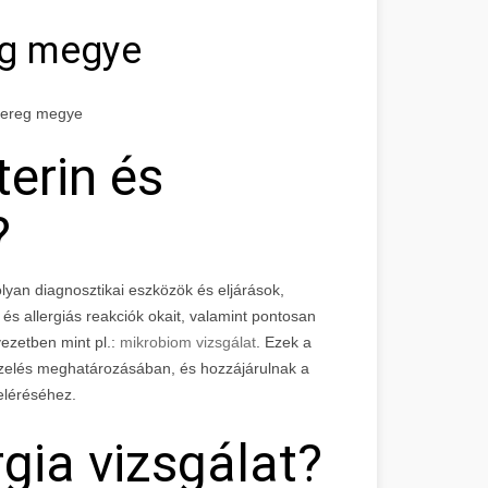
eg megye
-Bereg megye
terin és
?
olyan diagnosztikai eszközök és eljárások,
s allergiás reakciók okait, valamint pontosan
vezetben mint pl.:
mikrobiom vizsgálat
. Ezek a
ezelés meghatározásában, és hozzájárulnak a
eléréséhez.
rgia vizsgálat?