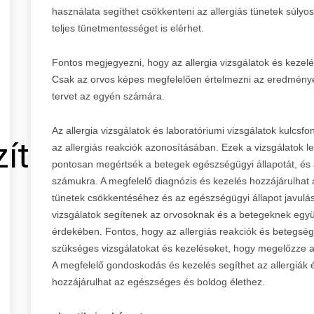
használata segíthet csökkenteni az allergiás tünetek súlyo
teljes tünetmentességet is elérhet.
Fontos megjegyezni, hogy az allergia vizsgálatok és kezelés
Csak az orvos képes megfelelően értelmezni az eredménye
tervet az egyén számára.
Az allergia vizsgálatok és laboratóriumi vizsgálatok kulcs
zítő
az allergiás reakciók azonosításában. Ezek a vizsgálatok 
pontosan megértsék a betegek egészségügyi állapotát, és a 
számukra. A megfelelő diagnózis és kezelés hozzájárulhat 
tünetek csökkentéséhez és az egészségügyi állapot javulásá
vizsgálatok segítenek az orvosoknak és a betegeknek együ
érdekében. Fontos, hogy az allergiás reakciók és betegsége
szükséges vizsgálatokat és kezeléseket, hogy megelőzze a
A megfelelő gondoskodás és kezelés segíthet az allergiák
hozzájárulhat az egészséges és boldog élethez.