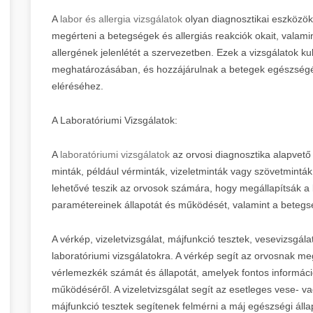
A
labor és allergia vizsgálatok
olyan diagnosztikai eszközök
megérteni a betegségek és allergiás reakciók okait, valam
allergének jelenlétét a szervezetben. Ezek a vizsgálatok k
meghatározásában, és hozzájárulnak a betegek egészségé
eléréséhez.
A Laboratóriumi Vizsgálatok:
A
laboratóriumi vizsgálatok
az orvosi diagnosztika alapvető 
minták, például vérminták, vizeletminták vagy szövetminták
lehetővé teszik az orvosok számára, hogy megállapítsák a 
paramétereinek állapotát és működését, valamint a betegs
A vérkép, vizeletvizsgálat, májfunkció tesztek, vesevizsgá
laboratóriumi vizsgálatokra. A vérkép segít az orvosnak me
vérlemezkék számát és állapotát, amelyek fontos informác
működéséről. A vizeletvizsgálat segít az esetleges vese- v
májfunkció tesztek segítenek felmérni a máj egészségi állap