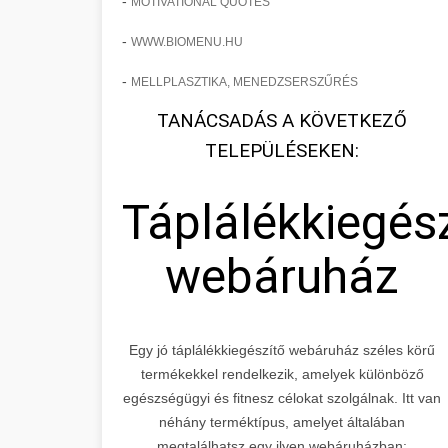
-
MOTIVATIONAL QUOTES
-
WWW.BIOMENU.HU
-
MELLPLASZTIKA, MENEDZSERSZŰRÉS
TANÁCSADÁS A KÖVETKEZŐ
TELEPÜLÉSEKEN:
Táplálékkiegés
webáruház
Egy jó táplálékkiegészítő webáruház széles körű
termékekkel rendelkezik, amelyek különböző
egészségügyi és fitnesz célokat szolgálnak. Itt van
néhány terméktípus, amelyet általában
megtalálhatsz egy ilyen webáruházban: