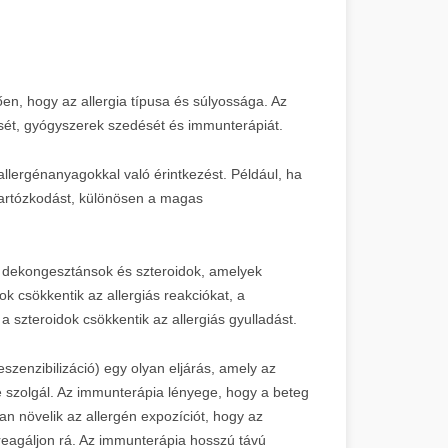
ően, hogy az allergia típusa és súlyossága. Az
ését, gyógyszerek szedését és immunterápiát.
 allergénanyagokkal való érintkezést. Például, ha
i tartózkodást, különösen a magas
, dekongesztánsok és szteroidok, amelyek
ok csökkentik az allergiás reakciókat, a
 szteroidok csökkentik az allergiás gyulladást.
zenzibilizáció) egy olyan eljárás, amely az
e szolgál. Az immunterápia lényege, hogy a beteg
n növelik az allergén expozíciót, hogy az
eagáljon rá. Az immunterápia hosszú távú