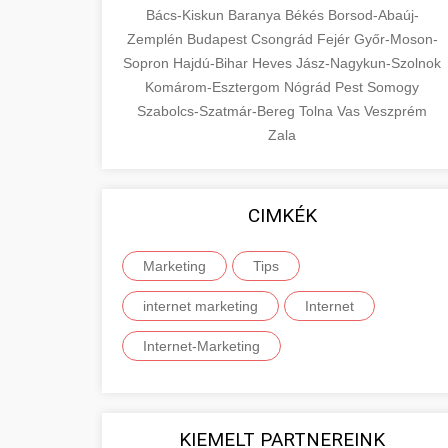
Bács-Kiskun
Baranya
Békés
Borsod-Abaúj-
Zemplén
Budapest
Csongrád
Fejér
Győr-Moson-
Sopron
Hajdú-Bihar
Heves
Jász-Nagykun-Szolnok
Komárom-Esztergom
Nógrád
Pest
Somogy
Szabolcs-Szatmár-Bereg
Tolna
Vas
Veszprém
Zala
CIMKÉK
Marketing
Tips
internet marketing
Internet
Internet-Marketing
KIEMELT PARTNEREINK