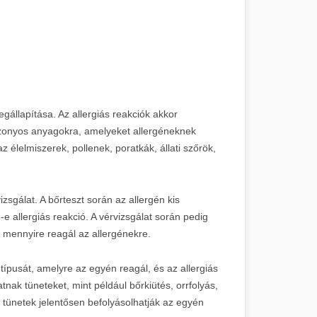
egállapítása. Az allergiás reakciók akkor
izonyos anyagokra, amelyeket allergéneknek
z élelmiszerek, pollenek, poratkák, állati szőrök,
vizsgálat. A bőrteszt során az allergén kis
-e allergiás reakció. A vérvizsgálat során pedig
 mennyire reagál az allergénekre.
típusát, amelyre az egyén reagál, és az allergiás
nak tüneteket, mint például bőrkiütés, orrfolyás,
tünetek jelentősen befolyásolhatják az egyén