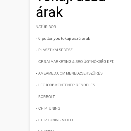
árak
NATÚR BOR
- 6 puttonyos tokaji aszú árak
-
PLASZTIKAI SEBÉSZ
-
CRS AI MARKETING & SEO ÜGYNÖKSÉG KFT.
-
AMEAMED.COM MENEDZSERSZŰRÉS
-
LEGJOBB KONTÉNER RENDELÉS
-
BORBOLT
-
CHIPTUNING
-
CHIP TUNING VIDEO