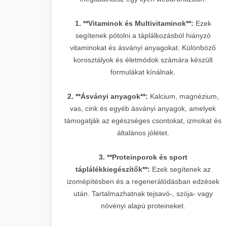
1. **Vitaminok és Multivitaminok**:
Ezek
segítenek pótolni a táplálkozásból hiányzó
vitaminokat és ásványi anyagokat. Különböző
korosztályok és életmódok számára készült
formulákat kínálnak.
2. **Ásványi anyagok**:
Kalcium, magnézium,
vas, cink és egyéb ásványi anyagok, amelyek
támogatják az egészséges csontokat, izmokat és
általános jólétet.
3. **Proteinporok és sport
táplálékkiegészítők**:
Ezek segítenek az
izomépítésben és a regenerálódásban edzések
után. Tartalmazhatnak tejsavó-, szója- vagy
növényi alapú proteineket.