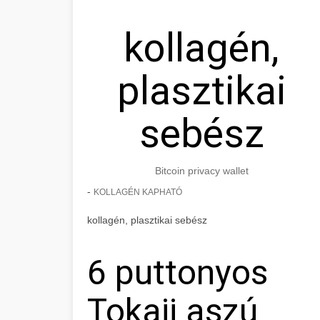
kollagén,
plasztikai
sebész
Bitcoin privacy wallet
-
KOLLAGÉN KAPHATÓ
kollagén, plasztikai sebész
6 puttonyos
Tokaji aszú