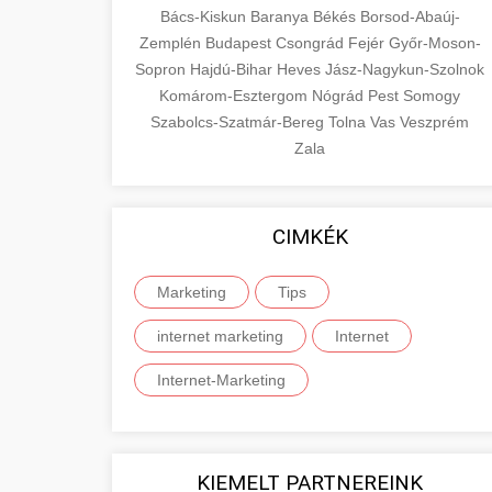
Bács-Kiskun
Baranya
Békés
Borsod-Abaúj-
Zemplén
Budapest
Csongrád
Fejér
Győr-Moson-
Sopron
Hajdú-Bihar
Heves
Jász-Nagykun-Szolnok
Komárom-Esztergom
Nógrád
Pest
Somogy
Szabolcs-Szatmár-Bereg
Tolna
Vas
Veszprém
Zala
CIMKÉK
Marketing
Tips
internet marketing
Internet
Internet-Marketing
KIEMELT PARTNEREINK