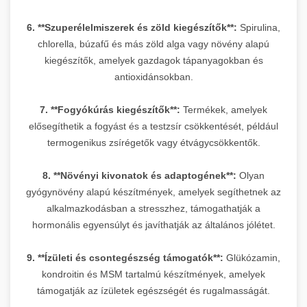
6. **Szuperélelmiszerek és zöld kiegészítők**:
Spirulina,
chlorella, búzafű és más zöld alga vagy növény alapú
kiegészítők, amelyek gazdagok tápanyagokban és
antioxidánsokban.
7. **Fogyókúrás kiegészítők**:
Termékek, amelyek
elősegíthetik a fogyást és a testzsír csökkentését, például
termogenikus zsírégetők vagy étvágycsökkentők.
8. **Növényi kivonatok és adaptogének**:
Olyan
gyógynövény alapú készítmények, amelyek segíthetnek az
alkalmazkodásban a stresszhez, támogathatják a
hormonális egyensúlyt és javíthatják az általános jólétet.
9. **Ízületi és csontegészség támogatók**:
Glükózamin,
kondroitin és MSM tartalmú készítmények, amelyek
támogatják az ízületek egészségét és rugalmasságát.