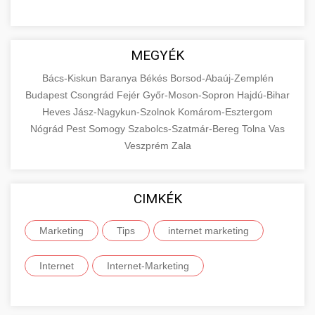
MEGYÉK
Bács-Kiskun
Baranya
Békés
Borsod-Abaúj-Zemplén
Budapest
Csongrád
Fejér
Győr-Moson-Sopron
Hajdú-Bihar
Heves
Jász-Nagykun-Szolnok
Komárom-Esztergom
Nógrád
Pest
Somogy
Szabolcs-Szatmár-Bereg
Tolna
Vas
Veszprém
Zala
CIMKÉK
Marketing
Tips
internet marketing
Internet
Internet-Marketing