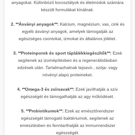
anyagokat. Különböző korosztályok és életmódok számára
készült formulákat kínálnak.
2. **Ásványi anyagok**:
Kalcium, magnézium, vas, cink és
egyéb ásványi anyagok, amelyek támogatják az
egészséges csontokat, izmokat és általános jólétet.
3. **Proteinporok és sport táplálékkiegészítők**:
Ezek
segítenek az izomépítésben és a regenerálódásban
edzések után. Tartalmazhatnak tejsavó-, szója- vagy
növényi alapú proteineket.
4. **Omega-3 és zsírsavak**:
Ezek javíthatják a szív
egészségét és támogathatják az agy működését.
5. **Probiotikumok**:
Ezek az emésztőrendszer
egészségét támogató baktériumok, segítenek az
emésztésben és fenntarthatják az immunrendszer
egészségét.