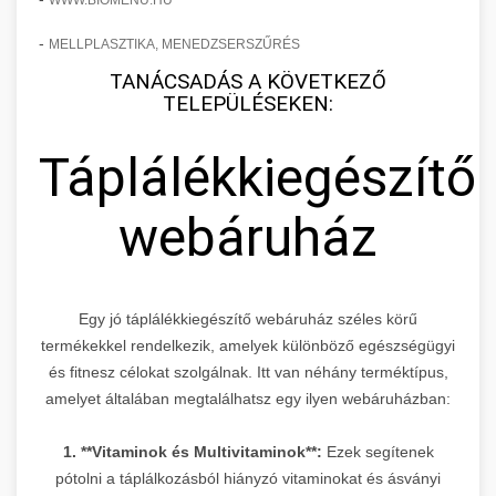
WWW.BIOMENU.HU
-
MELLPLASZTIKA, MENEDZSERSZŰRÉS
TANÁCSADÁS A KÖVETKEZŐ
TELEPÜLÉSEKEN:
Táplálékkiegészítő
webáruház
Egy jó táplálékkiegészítő webáruház széles körű
termékekkel rendelkezik, amelyek különböző egészségügyi
és fitnesz célokat szolgálnak. Itt van néhány terméktípus,
amelyet általában megtalálhatsz egy ilyen webáruházban:
1. **Vitaminok és Multivitaminok**:
Ezek segítenek
pótolni a táplálkozásból hiányzó vitaminokat és ásványi