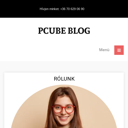
Hívjon minket: +36 70 629 06 90
Menü
RÓLUNK