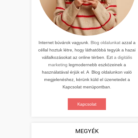
Internet búvárok vagyunk.
Blog oldalunkat
azzal a
céllal hoztuk létre, hogy láthatóbbá tegyük a hazai
vállalkozásokat az online térben. Ezt
a digitális
marketing
legmodernebb eszközeinek a
használatával érjük el. A Blog oldalunkon való
megjelenéshez, kérünk küld el üzenetedet a
Kapcsolat menüpontban.
Kapcsolat
MEGYÉK