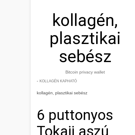
kollagén,
plasztikai
sebész
Bitcoin privacy wallet
-
KOLLAGÉN KAPHATÓ
kollagén, plasztikai sebész
6 puttonyos
Tokaji aszú