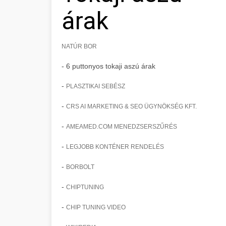
árak
NATÚR BOR
- 6 puttonyos tokaji aszú árak
-
PLASZTIKAI SEBÉSZ
-
CRS AI MARKETING & SEO ÜGYNÖKSÉG KFT.
-
AMEAMED.COM MENEDZSERSZŰRÉS
-
LEGJOBB KONTÉNER RENDELÉS
-
BORBOLT
-
CHIPTUNING
-
CHIP TUNING VIDEO