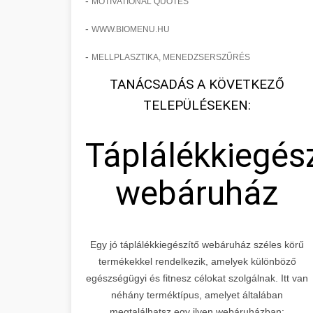
-
MOTIVATIONAL QUOTES
-
WWW.BIOMENU.HU
-
MELLPLASZTIKA, MENEDZSERSZŰRÉS
TANÁCSADÁS A KÖVETKEZŐ
TELEPÜLÉSEKEN:
Táplálékkiegés
webáruház
Egy jó táplálékkiegészítő webáruház széles körű
termékekkel rendelkezik, amelyek különböző
egészségügyi és fitnesz célokat szolgálnak. Itt van
néhány terméktípus, amelyet általában
megtalálhatsz egy ilyen webáruházban: