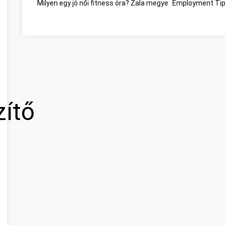
Milyen egy jó női fitness óra? Zala megye
Employment Tip
zítő