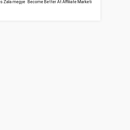
s Zala megye
Become Better At Affiliate Marketing Zala megye
Műan