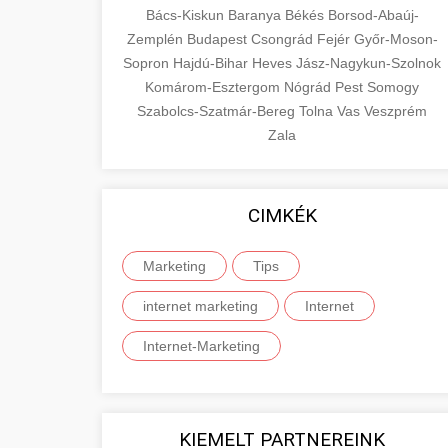
Bács-Kiskun
Baranya
Békés
Borsod-Abaúj-
Zemplén
Budapest
Csongrád
Fejér
Győr-Moson-
Sopron
Hajdú-Bihar
Heves
Jász-Nagykun-Szolnok
Komárom-Esztergom
Nógrád
Pest
Somogy
Szabolcs-Szatmár-Bereg
Tolna
Vas
Veszprém
Zala
CIMKÉK
Marketing
Tips
internet marketing
Internet
Internet-Marketing
KIEMELT PARTNEREINK