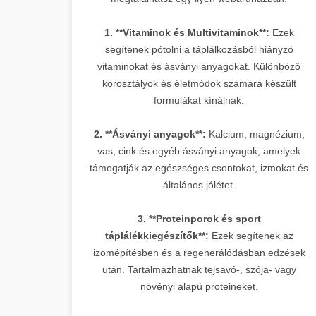
1. **Vitaminok és Multivitaminok**:
Ezek
segítenek pótolni a táplálkozásból hiányzó
vitaminokat és ásványi anyagokat. Különböző
korosztályok és életmódok számára készült
formulákat kínálnak.
2. **Ásványi anyagok**:
Kalcium, magnézium,
vas, cink és egyéb ásványi anyagok, amelyek
támogatják az egészséges csontokat, izmokat és
általános jólétet.
3. **Proteinporok és sport
táplálékkiegészítők**:
Ezek segítenek az
izomépítésben és a regenerálódásban edzések
után. Tartalmazhatnak tejsavó-, szója- vagy
növényi alapú proteineket.